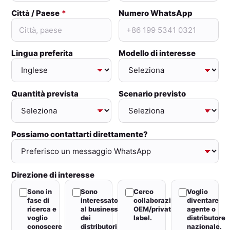
Città / Paese
Numero WhatsApp
Lingua preferita
Modello di interesse
Quantità prevista
Scenario previsto
Possiamo contattarti direttamente?
Direzione di interesse
Sono in
Sono
Cerco
Voglio
fase di
interessato
collaborazione
diventare
ricerca e
al business
OEM/private
agente o
voglio
dei
label.
distributore
conoscere
distributori
nazionale.