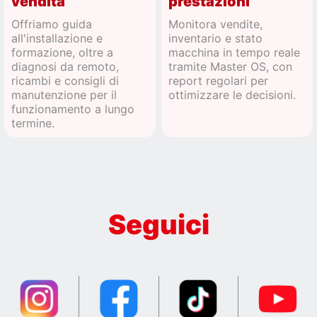
vendita
prestazioni
Offriamo guida
Monitora vendite,
all'installazione e
inventario e stato
formazione, oltre a
macchina in tempo reale
diagnosi da remoto,
tramite Master OS, con
ricambi e consigli di
report regolari per
manutenzione per il
ottimizzare le decisioni.
funzionamento a lungo
termine.
Seguici