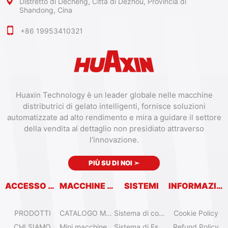
Distretto di Decheng, Città di Dezhou, Provincia di
Shandong, Cina
+86 19953410321
Huaxin Technology è un leader globale nelle macchine
distributrici di gelato intelligenti, fornisce soluzioni
automatizzate ad alto rendimento e mira a guidare il settore
della vendita al dettaglio non presidiato attraverso
l'innovazione.
PIÙ SU DI NOI
➣
ACCESSO RAPIDO
MACCHINE VENDITRICI
SISTEMI
INFORMAZIONI
PRODOTTI
CATALOGO MACCHINE VENDITRICI
Sistema di controllo remoto
Cookie Policy
CHI SIAMO
Mini macchine per gelato da tavolo
Sistema di Espansione
Refund Policy