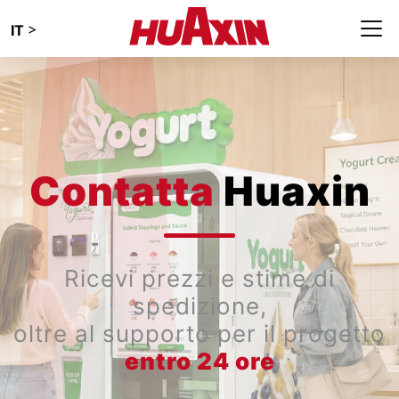
>
IT
Contatta
Huaxin
Ricevi prezzi e stime di
spedizione,
oltre al supporto per il progetto
entro 24 ore