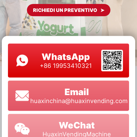
RICHIEDI UN PREVENTIVO
WhatsApp
+86 19953410321
Email
huaxinchina@huaxinvending.com
WeChat
HuaxinVendingMachine