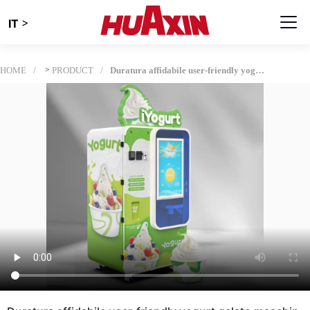
>
IT
HOME
>
PRODUCT
Duratura affidabile user-friendly yogurt gelato macchine| Con 32 pollici Big Touch| Tecnologia Smart