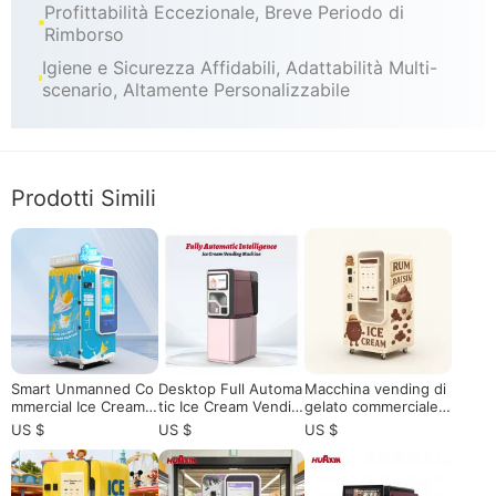
Profittabilità Eccezionale, Breve Periodo di
Rimborso
Igiene e Sicurezza Affidabili, Adattabilità Multi-
scenario, Altamente Personalizzabile
Prodotti Simili
Smart Unmanned Co
Desktop Full Automa
Macchina vending di
mmercial Ice Cream
tic Ice Cream Vendin
gelato commerciale c
Distributor 24 / 7 Op
g Machine
on touchscreen e tel
US $
US $
US $
erazione 15s Produzi
ecomando intelligent
one veloce
e