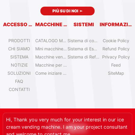
PIÙ SU DI NOI
➣
ACCESSO RAPIDO
MACCHINE VENDITRICI
SISTEMI
INFORMAZIONI
PRODOTTI
CATALOGO MACCHINE VENDITRICI
Sistema di controllo remoto
Cookie Policy
CHI SIAMO
Mini macchine per gelato da tavolo
Sistema di Espansione
Refund Policy
SISTEMA
Macchine venditrici di gelato Olala
Sistema di Refrigerazione
Privacy Policy
NOTIZIE
Macchine per gelato IYogurt
Feed
SOLUZIONI
Come iniziare con il gelato automatico?
SiteMap
FAQ
CONTATTI
Hi, Thank you very much for your interest in our ice
cream vending machine. I am your project consultant
and welcome to contact me.