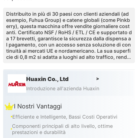
Distribuito in più di 30 paesi con clienti aziendali (ad
esempio, Fuhua Group) e catene globali (come Pinkb
erry), questa macchina offre vendite giornaliere cost
anti. Certificato NSF / RoHS / ETL / CE e supportato d
a 17 brevetti, garantisce la sicurezza dalla dispensa a
l pagamento, con un accesso senza soluzione di con
tinuità ai mercati UE e nordamericano. La sua superfi
cie di 0,8 m2 si adatta a luoghi ad alto traffico, rende
ndola la scelta migliore per la vendita al dettaglio di d
essert salutari senza equipaggio.
Huaxin Co., Ltd
>
Introduzione all'azienda Huaxin
I Nostri Vantaggi
Efficiente e Intelligente, Bassi Costi Operativi
Componenti principali di alto livello, ottime
prestazioni e durabilità