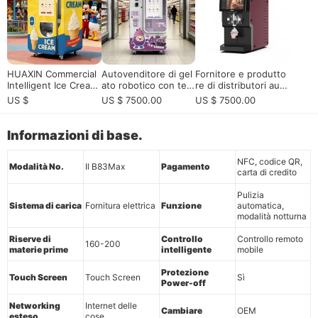
HUAXIN Commercial
Autovenditore di gel
Fornitore e produtto
Intelligent Ice Cream
ato robotico con tele
re di distributori auto
Vending Machine Ro
comando intelligente
matici di gelato per o
US $
US $ 7500.00
US $ 7500.00
bot - 15s Servendo v
e funzionamento sel
peratori globali
eloce e profitto elev
f-service 24 / 7
ato
Informazioni di base.
NFC, codice QR,
Modalità No.
Il B83Max
Pagamento
carta di credito
Pulizia
Sistema di carica
Fornitura elettrica
Funzione
automatica,
modalità notturna
Riserve di
Controllo
Controllo remoto
160-200
materie prime
intelligente
mobile
Protezione
Touch Screen
Touch Screen
Sì
Power-off
Networking
Internet delle
Cambiare
OEM
esteso
cose