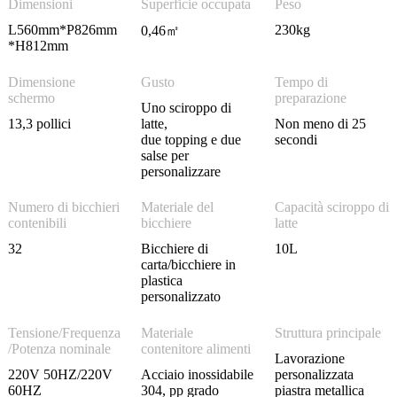
Dimensioni
Superficie occupata
Peso
L560mm*P826mm
230kg
0,46㎡
*H812mm
Dimensione
Gusto
Tempo di
schermo
preparazione
Uno sciroppo di
13,3 pollici
latte,
Non meno di 25
due topping e due
secondi
salse per
personalizzare
Numero di bicchieri
Materiale del
Capacità sciroppo di
contenibili
bicchiere
latte
32
Bicchiere di
10L
carta/bicchiere in
plastica
personalizzato
Tensione/Frequenza
Materiale
Struttura principale
/Potenza nominale
contenitore alimenti
Lavorazione
220V 50HZ/220V
Acciaio inossidabile
personalizzata
60HZ
304, pp grado
piastra metallica