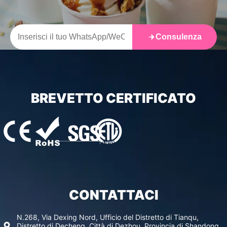
Consulenza
BREVETTO CERTIFICATO
CONTATTACI
N.268, Via Dexing Nord, Ufficio del Distretto di Tianqu,
Distretto di Decheng, Città di Dezhou, Provincia di Shandong,