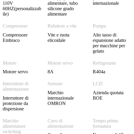
110V
alimentare, tubo
internazionale
60HZ(personalizzab
silicone grado
ile)
alimentare
Compressore
Riduttore a vite
Pompa
Compressore
Vite e ruota
Alto tasso di
Embraco
elicoidale
espansione adatto
per macchine per
gelato
Motore
Motore servo
Refrigerante
Motore servo
8A
R404a
Interruttore di
Sensore
LCD
alimentazione
Marchio
Azienda quotata
Interruttore di
internazionale
BOE
protezione da
OMRON
dispersione
Marchio
Cavo di
Tempo prima
alimentatore
alimentazione
formatura
switching