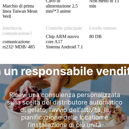
Cavo di
Non meno di 15
Marchio di prima
alimentazione 2,5
min
linea Taiwan Mean
mm²*3 anime
Well
Interfaccia
Controllo principale
Livello rumore
comunicazione1
Chip ARM nuovo
80 DB
comunicazione
core A17
rs232/ MDB/ 485
Sistema Android 7.1
n un responsabile vendi
Ricevi una consulenza personalizzata
sulla scelta del distributore automatico
di gelato, l’avvio dell’attività, la
pianificazione delle location e
l’installazione di più unità