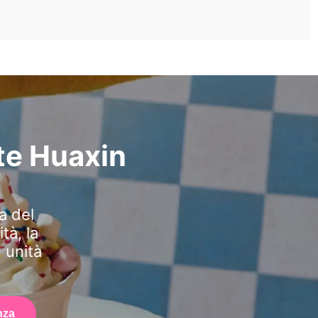
te Huaxin
a del
tà, la
ù unità
nza