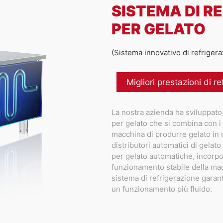
SISTEMA DI R
PER GELATO
(Sistema innovativo di refrigera
Migliori prestazioni di r
La nostra azienda ha sviluppato
per gelato che si combina con i 
macchina di produrre gelato in 
distributori automatici di gelato
per gelato automatiche, incorpor
funzionamento stabile della mac
sistema di refrigerazione garant
un funzionamento più fluido.