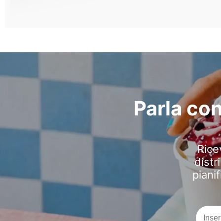
Parla co
Rice
distr
pianif