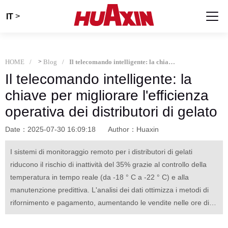
>
IT
HOME
>
Blog
Il telecomando intelligente: la chiave per migliorare l'efficienza operativa dei distributori di gelato
Il telecomando intelligente: la
chiave per migliorare l'efficienza
operativa dei distributori di gelato
Date：2025-07-30 16:09:18
Author：Huaxin
I sistemi di monitoraggio remoto per i distributori di gelati
riducono il rischio di inattività del 35% grazie al controllo della
temperatura in tempo reale (da -18 ° C a -22 ° C) e alla
manutenzione predittiva. L'analisi dei dati ottimizza i metodi di
rifornimento e pagamento, aumentando le vendite nelle ore di
punta del 20% riducendo allo stesso tempo gli sprechi energetici