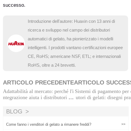
successo.
Introduzione dell'autore: Huaxin con 13 anni di
ricerca e sviluppo nel campo dei distributori
automatici di gelato, ha pionierizzato i modelli
intelligenti. I prodotti vantano certificazioni europee
CE, RoHS; americane NSF, ETL; e internazionali
RoHS, oltre a 24 brevetti.
ARTICOLO PRECEDENTE
ARTICOLO SUCCES
Adattabilità al mercato: perché l'i
Sistemi di pagamento per d
ntegrazione aiuta i distributori au
utori di gelati: disegni pra
tomatici per gelato a rimanere pe
mpatibili con diversi 
rtinenti
BLOG
Come fanno i venditori di gelato a rimanere freddi?
>>