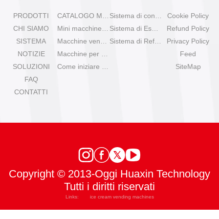
PRODOTTI
CATALOGO MACCHINE VENDITRICI
Sistema di controllo remoto
Cookie Policy
CHI SIAMO
Mini macchine per gelato da tavolo
Sistema di Espansione
Refund Policy
SISTEMA
Macchine venditrici di gelato Olala
Sistema di Refrigerazione
Privacy Policy
NOTIZIE
Macchine per gelato IYogurt
Feed
SOLUZIONI
Come iniziare con il gelato automatico?
SiteMap
FAQ
CONTATTI
Copyright © 2013-Oggi Huaxin Technology
Tutti i diritti riservati
Links:
ice cream vending machines