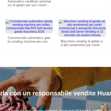
Automatico venditore automat
ico con 15s Fast Dispensing
ico di gelato per uso commer
& 59 sapori.
ciale con 15 secondi di serviz
io veloce e sistema di gestion
e remota Soluzione ad alto R
OI
Commerciale automatico gela
Macchine vending di gelato a
to vending machine per centr
d alto rendimento per centri c
o commerciale| Alta ROI Self-
ommerciali e aeroporti| Soluzi
service gelato macchina 2026
one Smart Soft-Serve Vendin
g in 15 secondi con analisi re
mota
rla con un responsabile vendite Hua