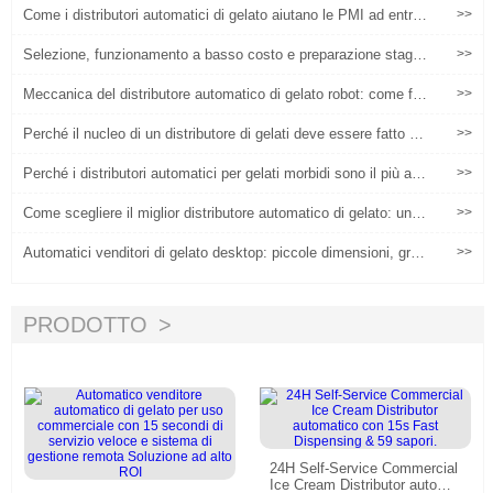
Come i distributori automatici di gelato aiutano le PMI ad entrar
>>
e nel mercato del gelato con basso rischio
Selezione, funzionamento a basso costo e preparazione stagio
>>
nale di macchine per il gelato per le piccole imprese
Meccanica del distributore automatico di gelato robot: come fu
>>
nziona il sistema automatico di distribuzione di tazze
Perché il nucleo di un distributore di gelati deve essere fatto di
>>
materiali di grado alimentare?
Perché i distributori automatici per gelati morbidi sono il più alto
>>
ROI per i centri commerciali nel 2026
Come scegliere il miglior distributore automatico di gelato: una
>>
guida per l'acquirente
Automatici venditori di gelato desktop: piccole dimensioni, gran
>>
di imprese
PRODOTTO
24H Self-Service Commercial
Ice Cream Distributor automat