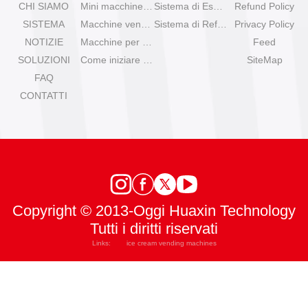
CHI SIAMO
Mini macchine per gelato da tavolo
Sistema di Espansione
Refund Policy
SISTEMA
Macchine venditrici di gelato Olala
Sistema di Refrigerazione
Privacy Policy
NOTIZIE
Macchine per gelato IYogurt
Feed
SOLUZIONI
Come iniziare con il gelato automatico?
SiteMap
FAQ
CONTATTI
Copyright © 2013-Oggi Huaxin Technology
Tutti i diritti riservati
Links:
ice cream vending machines