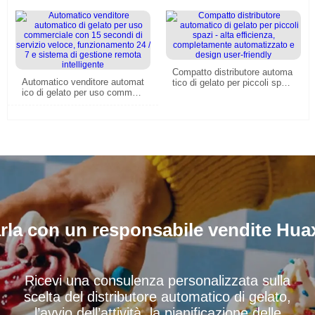
ori locali
Compatto distributore automa
Automatico venditore automat
tico di gelato per piccoli spazi
ico di gelato per uso commer
- alta efficienza, completame
ciale con 15 secondi di serviz
nte automatizzato e design u
io veloce, funzionamento 24 /
ser-friendly
7 e sistema di gestione remot
a intelligente
rla con un responsabile vendite Hua
Ricevi una consulenza personalizzata sulla
scelta del distributore automatico di gelato,
l’avvio dell’attività, la pianificazione delle