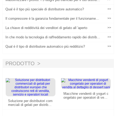
ore automatico di gelato robotico
Qual è il tipo più speciale di distributore automatico?
>>
Il compressore è la garanzia fondamentale per il funzionamento
>>
stabile dei distributori di gelato
La chiave di redditività dei venditori di gelato all 'aperto
>>
In che modo la tecnologia di raffreddamento rapido dei distribut
>>
ori automatici intelligenti per il gelato rimodella il modello di prof
itto in scenari ad alto traffico?
Qual è il tipo di distributore automatico più redditizio?
>>
PRODOTTO
Macchine vendenti di yogurt c
ongelato per operatori di vendi
Soluzione per distributori com
ta al dettaglio di dessert sani
merciali di gelati per distributo
ri europei che costruiscono re
ti di vendita, servizio e operat