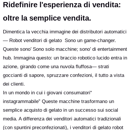
privacy dei dati e l'uso etico. Equilibrare il progresso tecnologico
Ridefinire l'esperienza di vendita:
con la governance responsabile, la trasparenza e la
supervisione umana è fondamentale. Il suo impatto futuro
oltre la semplice vendita.
dipende dallo sviluppo di un ' intelligenza artificiale che sia
benefica, equa e allineata ai valori umani a livello globale.
Dimentica la vecchia immagine dei distributori automatici
— Robot venditori di gelato Sono un game-changer.
Queste sono’ Sono solo macchine; sono’ di entertainment
hub. Immagina questo: un braccio robotico lucido entra in
azione, girando come una nuvola fluffosa— strati
goccianti di sapore, spruzzare confezioni, il tutto a vista
dei clienti.
In un mondo in cui i giovani consumatori“
instagrammabile” Queste macchine trasformano un
semplice acquisto di gelato in un successo sui social
media. A differenza dei venditori automatici tradizionali
(con spuntini preconfezionati), i venditori di gelato robot