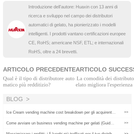
Introduzione dell'autore: Huaxin con 13 anni di
ricerca e sviluppo nel campo dei distributori
automatici di gelato, ha pionierizzato i modelli
intelligenti. I prodotti vantano certificazioni europee
CE, RoHS; americane NSF, ETL; e internazionali
RoHS, oltre a 24 brevetti.
ARTICOLO PRECEDENTE
ARTICOLO SUCCES
Qual è il tipo di distributore auto
La comodità dei distributo
matico più redditizio?
elato migliora l'esperienza
BLOG
Ice Cream vending machine cost breakdown per gli acquirenti c
>>
ommerciali
Come avviare un business vending machine per gelati (Guida
>>
ROI)
Massimizzare i profitti: i 5 luoghi più trafficati per il tuo distribut
>>