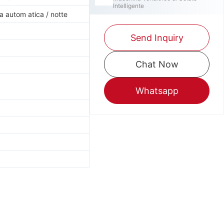
Intelligente
ia autom atica / notte
Send Inquiry
Chat Now
Whatsapp