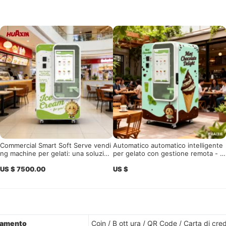
Commercial Smart Soft Serve vendi
Automatico automatico intelligente
ng machine per gelati: una soluzion
per gelato con gestione remota - G
e senza equipaggio ad alto profitto
rado commerciale per centri comme
US $ 7500.00
US $
24 / 7
rciali e luoghi panoramici
 amento
Coin / B ott ura / QR Code / Carta di cred