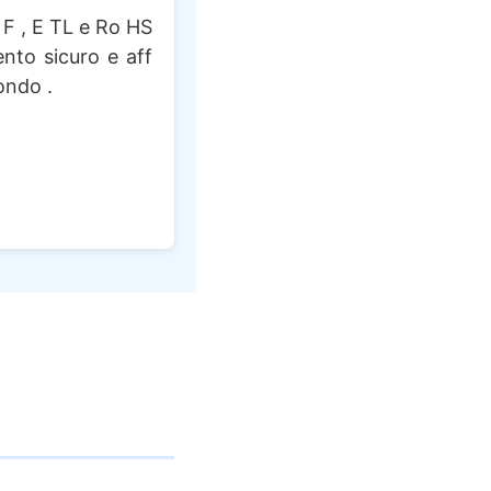
S F , E TL e Ro HS
nto sicuro e aff
mondo .