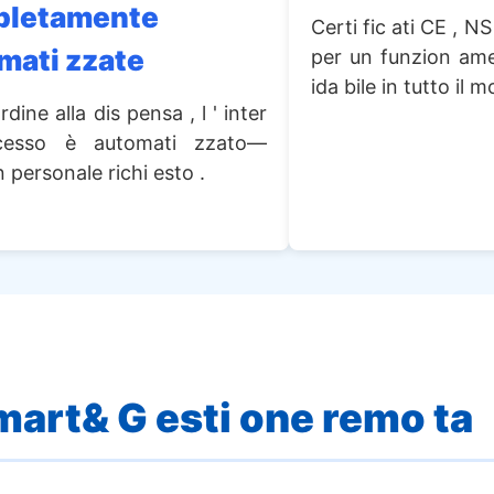
pletamente
Certi fic ati CE , N
mati zzate
per un funzion ame
ida bile in tutto il 
ordine alla dis pensa , l ' inter
cesso è automati zzato—
 personale richi esto .
mart& G esti one remo ta