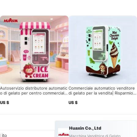
Autoservizio distributore automatic
Commerciale automatico venditore
o di gelato per centro commerciale
di gelato per la vendita| Risparmio d
con 15s di produzione rapida e sist
i spazio e profitto elevato
US $
US $
ema di controllo remoto Soluzione
ad alto profitto
Huaxin Co., Ltd
 ito
Macchina Venditrice di Gelato