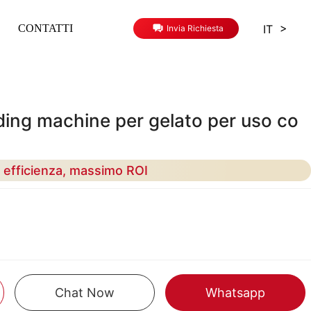
>
IT
CONTATTI
Invia Richiesta
ing machine per gelato per uso co
ta efficienza, massimo ROI
Chat Now
Whatsapp