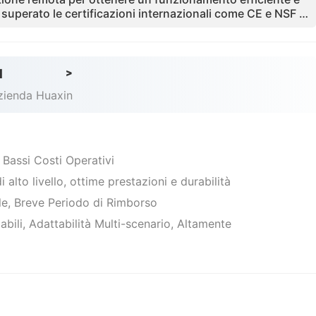
superato le certificazioni internazionali come CE e NSF e
in tutto il mondo.È adatto per luoghi ad alto traffico come
i panoramici e campus, aiutando i clienti a recuperare rapi
re a realizzare profitti.
d
>
azienda Huaxin
, Bassi Costi Operativi
 alto livello, ottime prestazioni e durabilità
ale, Breve Periodo di Rimborso
abili, Adattabilità Multi-scenario, Altamente