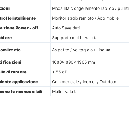
zioni
Moda lità c onge lamento rap ido / pu liz
rol lo intelligente
Monitor aggio rem oto / App mobile
e zione Power - off
Auto Save dati
bi are
Sup porto multi - valu ta
om izz ato
As pet to / Vol tag gio / Ling ua
i fica zioni
1080× 890× 1965 mm
ello di rum ore
< 55 dB
iente applicazione
Com mer ciale / Indo or / Out door
cono te riconos ci bili
Multi - valu ta