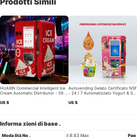
Prodotti Simili
HUAXIN Commercial Intelligent Ice
Autovending Gelato Certificato NSF
Cream Automatic Distributor - 59 Fl
- 24 / 7 Automatizzato Yogurt & Sof
avor, Dispensa 15s, Certificato CE /
t Serve
US $
US $
ETL
Informa zioni di base .
Moda lità No .
Il B 83 Max
Pag