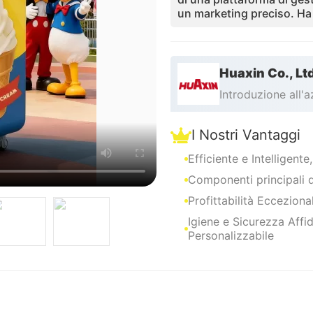
un marketing preciso. Ha 
d è esportato in 26 paesi 
centri commerciali, luogh
damente i costi e continua
Huaxin Co., Lt
Introduzione all'
I Nostri Vantaggi
Efficiente e Intelligente
Componenti principali di
Profittabilità Eccezion
Igiene e Sicurezza Affid
Personalizzabile