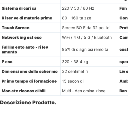
Sistema di cari ca
220 V 50 / 60 Hz
Fun 
R iser ve di materie prime
80 - 160 ta zze
Cont
Touch Screen
Screen BO E da 32 pol lici
Prot
Network ing est eso
WiFi / 4 G / 5 G / Bluetooth
Cam
Fal lim ento auto - ri lev
95% di diagn osi remo ta
cust
amento
P eso
320 - 38 4 kg
spec
Dim ensi one dello scher mo
32 centimet ri
Liv 
Pr imo tempo di formazione
15 secon di
Amb
Mon ete riconos ci bili
Multi - den omina zione
Ban 
Descrizione Prodotto.