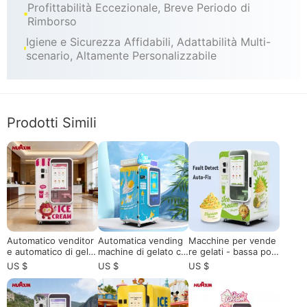
Profittabilità Eccezionale, Breve Periodo di
Rimborso
Igiene e Sicurezza Affidabili, Adattabilità Multi-
scenario, Altamente Personalizzabile
Prodotti Simili
Automatico venditor
Automatica vending
Macchine per vende
e automatico di gelat
machine di gelato co
re gelati - bassa pot
o per uso commercia
mmerciale| Autopuliz
enza 10 - 15kWh / gi
US $
US $
US $
le con 15 secondi di
ia e controllo intellig
orno: tecnologia di c
servizio veloce e sist
ente per un profitto
ongelamento della m
ema di gestione rem
elevato
aratona e corsa senz
ota Soluzione ad alto
a equipaggio 24 / 7