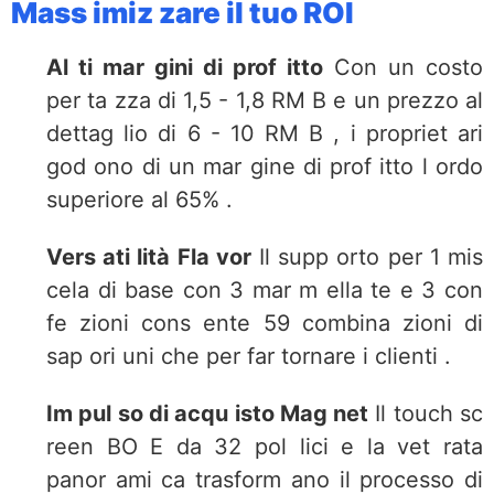
Mass imiz zare il tuo ROI
Al ti mar gini di prof itto
Con un costo
per ta zza di 1,5 - 1,8 RM B e un prezzo al
dettag lio di 6 - 10 RM B , i propriet ari
god ono di un mar gine di prof itto l ordo
superiore al 65% .
Vers ati lità Fla vor
Il supp orto per 1 mis
cela di base con 3 mar m ella te e 3 con
fe zioni cons ente 59 combina zioni di
sap ori uni che per far tornare i clienti .
Im pul so di acqu isto Mag net
Il touch sc
reen BO E da 32 pol lici e la vet rata
panor ami ca trasform ano il processo di