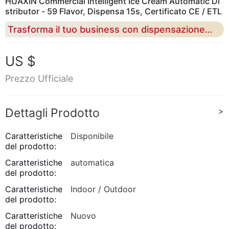
HUAXIN Commercial Intelligent Ice Cream Automatic Di
stributor - 59 Flavor, Dispensa 15s, Certificato CE / ETL
Trasforma il tuo business con dispensazione automatica in 15 secondi, gestione intelligente 24 ore su 24 e margini di profitto del 65% leader del settore
US $
Prezzo Ufficiale
Dettagli Prodotto
>
Caratteristiche
Disponibile
del prodotto:
Caratteristiche
automatica
del prodotto:
Caratteristiche
Indoor / Outdoor
del prodotto:
Caratteristiche
Nuovo
del prodotto: