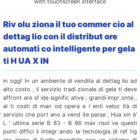
Riv olu ziona il tuo commer cio al
dettag lio con il distribut ore
automati co intelligente per gela
ti H UA X IN
in oggi’ In un ambiente di vendita al dettag lio ad
alto costo , il servizio tradi zionale di gela ti deve
affront are sf ide signific ative : grandi impr onte ,
al ti costi di man od opera e l enti veloc ità di
servizio che port ano a vend ite perse . Hua xin è’
L ' ultima serie B 83 - B 86 max risol ve questi
punti diffici li integr ando la tecnologia di ref rig
era zione di livello mondiale con un sistema di