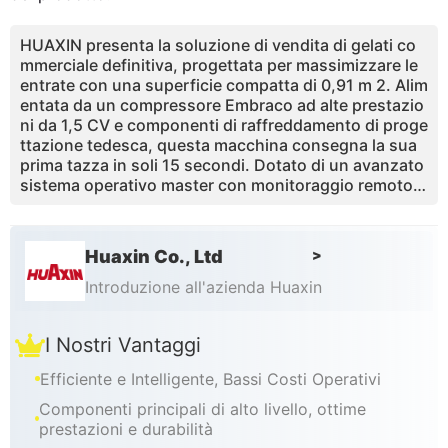
HUAXIN presenta la soluzione di vendita di gelati co
mmerciale definitiva, progettata per massimizzare le
entrate con una superficie compatta di 0,91 m 2. Alim
entata da un compressore Embraco ad alte prestazio
ni da 1,5 CV e componenti di raffreddamento di proge
ttazione tedesca, questa macchina consegna la sua
prima tazza in soli 15 secondi. Dotato di un avanzato
sistema operativo master con monitoraggio remoto,
pastorizzazione automatica e pulizia con un solo toc
co, elimina i costi di manodopera tradizionali garante
ndo al contempo standard di igiene a 5 stelle. Con 59
Huaxin Co., Ltd
>
combinazioni di aromi personalizzabili e un touchscr
een BOE interattivo da 32 pollici, cattura gli acquirent
Introduzione all'azienda Huaxin
i impulsivi e garantisce un rapido ritorno sull 'investi
mento entro 3 - 4 mesi. Vivi il futuro del retail con un
I Nostri Vantaggi
a quota di mercato nazionale del 70% e certificazioni
CE / ETL globali.
Efficiente e Intelligente, Bassi Costi Operativi
Componenti principali di alto livello, ottime
prestazioni e durabilità