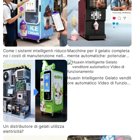
Come i sistemi intelligenti riduco
Macchine per il gelato completa
no i costi di manutenzione nelle
mente automatiche: potenziare i
macchine per il gelato robot
marchi artigianali di gelato, un n
uovo motore per salvaguardare l
a qualità e attivare il marketing
Huaxin Intelligente Gelato vendit
ore automatico Video di funzion
amento
Un distributore di gelati utilizza
elettricità?