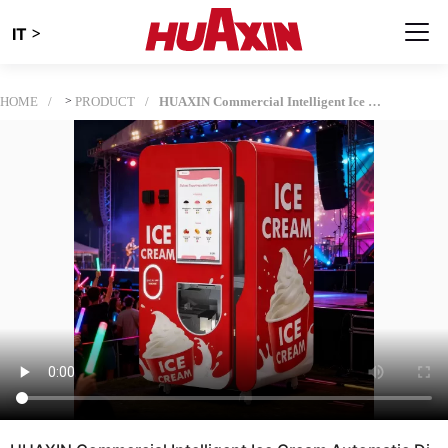
>
IT
HOME
>
PRODUCT
HUAXIN Commercial Intelligent Ice Cream Automatic Distributor - 59 Flavor, Dispensa 15s, Certificato CE / ETL