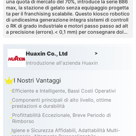
una quota di mercato del 70%, introduce la serie B86
max, la stazione di gelato senza equipaggio progetta
ta per il franchising scalabile. Questo kiosco robotico
di undicesima generazione integra sistemi di controll
o RK di grado industriale e motori passo passo ad alt
a precisione (errore).< 0,1 mm) per consegnare dolci
congelati di qualità in soli 15 secondi. Dotato di un en
orme tremonzo da 20 litri e una capacità di 160 tazze,
è progettato per zone di traffico ultra-elevato in cui il
Huaxin Co., Ltd
>
tempo di attività è critico. Grazie all ' avanzata tecnol
ogia della pompa d'aria con sovraccarico del 43%, gli
Introduzione all'azienda Huaxin
operatori ottengono una textura superiore del prodot
to massimizzando al contempo i margini di profitto.
I Nostri Vantaggi
Certificata CE, ETL e RoHS, Huaxin fornisce una piatt
aforma di vendita al dettaglio autonoma senza tocco
Efficiente e Intelligente, Bassi Costi Operativi
24 ore su 24 che combina display BOE interattivi da 3
2 pollici con un ROI comprovato di 3 - 4 mesi, trasfor
Componenti principali di alto livello, ottime
mando le piccole impronte in asset di business ad alt
prestazioni e durabilità
o rendimento.
Profittabilità Eccezionale, Breve Periodo di
Rimborso
Igiene e Sicurezza Affidabili, Adattabilità Multi-