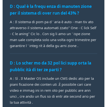
D : Qual è la frequ enza di manuten zione
per il sistema di over run del 43% ?
A : Il sistema di pom pa d ' aria è auto - man tiv ato
attraverso il sistema automati zzato" One - C lick Self
- C le aning" Cic lo . Con sig li amo un ' ispe zione
man uale completa solo una volta ogni trimestre per
garantire l ' integ rit à della gu arni zione .
D : Lo scher mo da 32 pol lici supp orta la
pubblic ità di ter ze parti ?
A : Sì . Il Master OS include un CMS dedic ato per la
piani ficazione dei conten uti .È possibile cari care
video e immag ini in rem oto per pubblic are ann
unci , cre ando un flus so di entr ate second ario per
la tua attività .