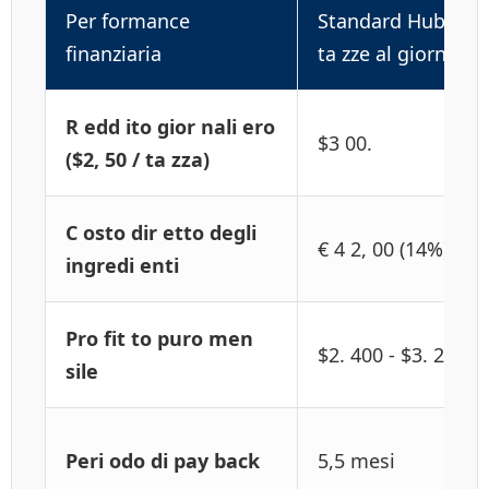
Per formance
Standard Hub (1 2
finanziaria
ta zze al giorno)
R edd ito gior nali ero
$3 00.
($2, 50 / ta zza)
C osto dir etto degli
€ 4 2, 00 (14%)
ingredi enti
Pro fit to puro men
$2. 400 - $3. 200
sile
Peri odo di pay back
5,5 mesi