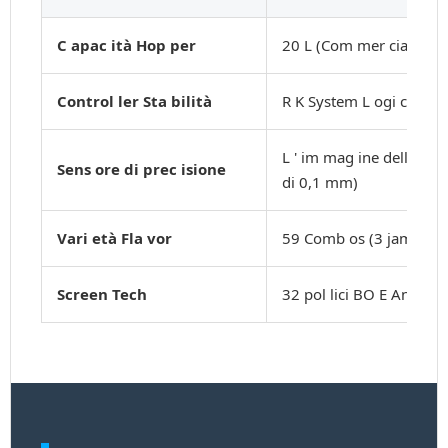
C apac ità Hop per
20 L (Com mer ciale ad 
Control ler Sta bilità
R K System L ogi ca indu
L ' im mag ine della foto 
Sens ore di prec isione
di 0,1 mm)
Vari età Fla vor
59 Comb os (3 jam s + 3
Screen Tech
32 pol lici BO E Anti - G