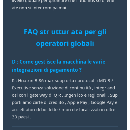
livello globale per garantire che il tuo flus so di entr
ate non si inter rom pa mai .
FAQ str uttur ata per gli
operatori globali
D : Come gest isce la macchina le varie
integra zioni di pagamento ?
R : Hua xin B 86 max supp orta i protocol li MD B /
Executive senza soluzione di continu ità , integr and
osi con i gate way di Q R , Ingen ico e regi onali . Sup
porti amo carte di cred ito , Apple Pay , Google Pay e
acc ett atori di bol lette / mon ete locali zzati in oltre
33 paesi .