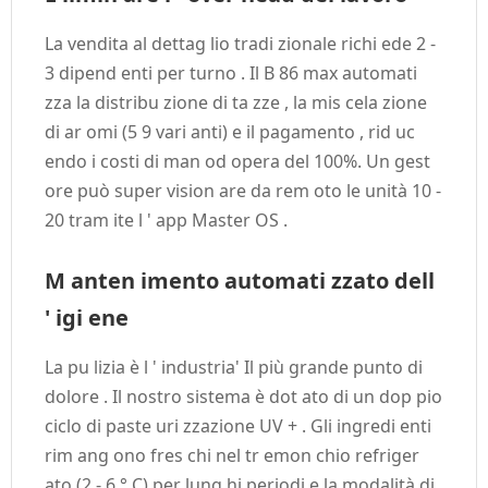
La vendita al dettag lio tradi zionale richi ede 2 -
3 dipend enti per turno . Il B 86 max automati
zza la distribu zione di ta zze , la mis cela zione
di ar omi (5 9 vari anti) e il pagamento , rid uc
endo i costi di man od opera del 100%. Un gest
ore può super vision are da rem oto le unità 10 -
20 tram ite l ' app Master OS .
M anten imento automati zzato dell
' igi ene
La pu lizia è l ' industria' Il più grande punto di
dolore . Il nostro sistema è dot ato di un dop pio
ciclo di paste uri zzazione UV + . Gli ingredi enti
rim ang ono fres chi nel tr emon chio refriger
ato (2 - 6 ° C) per lung hi periodi e la modalità di