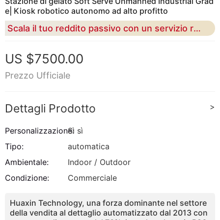
Stazione di gelato Soft Serve Unmanned Industrial Grad
e| Kiosk robotico autonomo ad alto profitto
Scala il tuo reddito passivo con un servizio rapido di 15 secondi, una precisione di overrun del 43% e l'intelligenza di controllo industriale RK
US $7500.00
Prezzo Ufficiale
Dettagli Prodotto
>
Personalizzazione:
Sì sì
Tipo:
automatica
Ambientale:
Indoor / Outdoor
Condizione:
Commerciale
Huaxin Technology, una forza dominante nel settore
della vendita al dettaglio automatizzato dal 2013 con