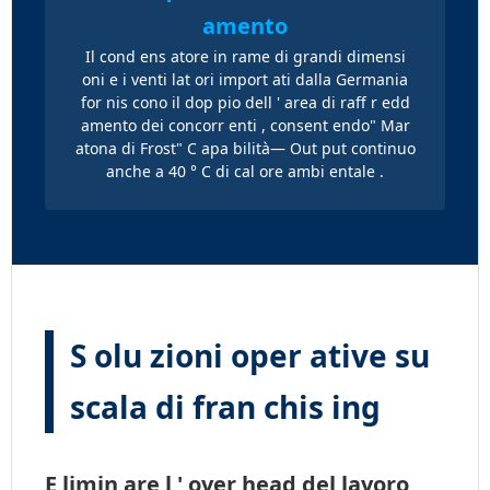
amento
Il cond ens atore in rame di grandi dimensi
oni e i venti lat ori import ati dalla Germania
for nis cono il dop pio dell ' area di raff r edd
amento dei concorr enti , consent endo" Mar
atona di Frost" C apa bilità— Out put continuo
anche a 40 ° C di cal ore ambi entale .
S olu zioni oper ative su
scala di fran chis ing
E limin are l ' over head del lavoro