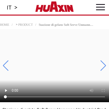
≡
>
IT
HOME
>
PRODUCT
Stazione di gelato Soft Serve Unmanned Industrial Grade| Kiosk robotico autonomo ad alto profitto