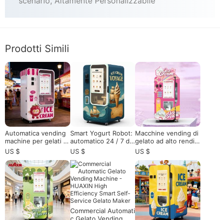
scenario, Altamente Personalizzabile
Prodotti Simili
Automatica vending
Smart Yogurt Robot:
Macchine vending di
machine per gelati S
automatico 24 / 7 dis
gelato ad alto rendim
oft Serve ad alto RO
tributore di yogurt
ento per centri com
US $
US $
US $
I: guida definitiva per
merciali e aeroporti|
gli investitori al detta
Soluzione Smart Soft
glio intelligenti 2026
-Serve Vending in 15
secondi con analisi r
emota
Commercial Automati
c Gelato Vending Ma