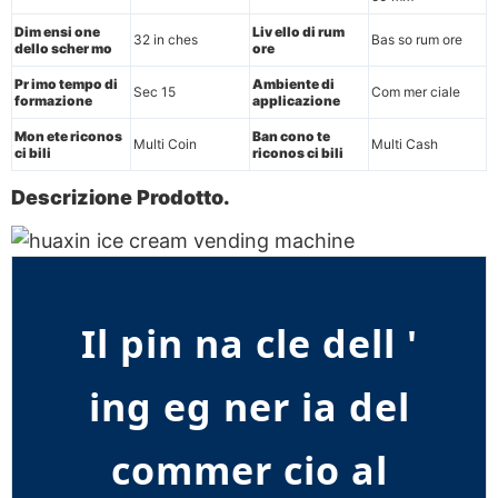
Dim ensi one
Liv ello di rum
32 in ches
Bas so rum ore
dello scher mo
ore
Pr imo tempo di
Ambiente di
Sec 15
Com mer ciale
formazione
applicazione
Mon ete riconos
Ban cono te
Multi Coin
Multi Cash
ci bili
riconos ci bili
Descrizione Prodotto.
Il pin na cle dell '
ing eg ner ia del
commer cio al