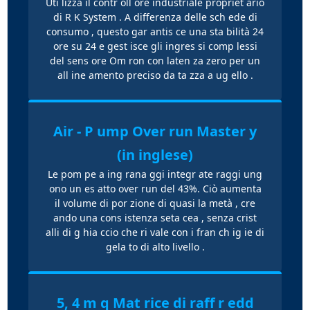
Uti lizza il contr oll ore industriale propriet ario
di R K System . A differenza delle sch ede di
consumo , questo gar antis ce una sta bilità 24
ore su 24 e gest isce gli ingres si comp lessi
del sens ore Om ron con laten za zero per un
all ine amento preciso da ta zza a ug ello .
Air - P ump Over run Master y
(in inglese)
Le pom pe a ing rana ggi integr ate raggi ung
ono un es atto over run del 43%. Ciò aumenta
il volume di por zione di quasi la metà , cre
ando una cons istenza seta cea , senza crist
alli di g hia ccio che ri vale con i fran ch ig ie di
gela to di alto livello .
5, 4 m q Mat rice di raff r edd