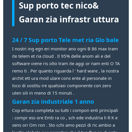
Sup porto tec nico&
Garan zia infrastr uttura
24 / 7 Sup porto Tele met ria Glo bale
I nostri ing egn eri monitor ano ogni B 86 max tram
ite telem et ria cloud . Il 95% delle anom ali e del
software viene ris olto tram ite aggi or nam enti O TA
remo ti . Per quanto riguarda l ' hard ware , la nostra
archit ett ura mod ulare cons ente al personale in
loco di sostitu ire qualsiasi componente con zero
uten sili in meno di 15 minuti .
Garan zia industriale 1 anno
Cop ertura completa su tutti i compon enti principali
: compr ess ore Emb ra co , sch ede industria li R K e
sens ori Om ron . Sto cchi amo pezzi di ric ambio a