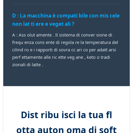
D : La macchina è compati bile con mis cele
non lat ti ere e veget ali ?
A : Ass olut amente . Il sistema di conver sione di
frequ enza cons ente di regola re la temperatura del
cilind ro e i rapporti di sovra cc ari co per adatt arsi
perf ettamente alle ric ette veg ane , keto o tradi
zionali di latte .
Dist ribu isci la tua fl
otta auton oma di soft