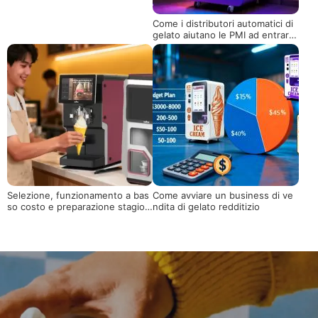
Come i distributori automatici di
gelato aiutano le PMI ad entrare
nel mercato del gelato con bass
o rischio
Selezione, funzionamento a bas
Come avviare un business di ve
so costo e preparazione stagion
ndita di gelato redditizio
ale di macchine per il gelato per
le piccole imprese