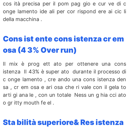
cos ità precisa per il pom pag gio e cur ve di c
onge lamento ide ali per cor rispond ere ai cic li
della macchina .
Cons ist ente cons istenza cr em
osa (4 3% Over run)
Il mix è prog ett ato per ottenere una cons
istenza Il 43% è super ato durante il processo di
c onge lamento , cre ando una cons istenza den
sa , cr em osa e ari osa che ri vale con il gela to
arti gi ana le , con un totale Ness un g hia cci ato
o gr itty mouth fe el .
Sta bilità superiore& Res istenza