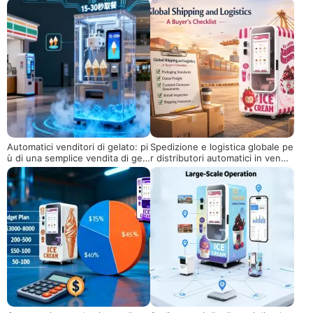
Automatici venditori di gelato: pi
Spedizione e logistica globale pe
ù di una semplice vendita di gela
r distributori automatici in vendit
to, una soluzione di nuova gene
a: una lista di controllo per l'acq
razione per i consumatori
uirente