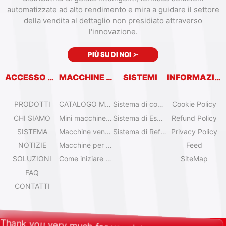
automatizzate ad alto rendimento e mira a guidare il settore
della vendita al dettaglio non presidiato attraverso
l'innovazione.
PIÙ SU DI NOI
➣
ACCESSO RAPIDO
MACCHINE VENDITRICI
SISTEMI
INFORMAZIONI
PRODOTTI
CATALOGO MACCHINE VENDITRICI
Sistema di controllo remoto
Cookie Policy
CHI SIAMO
Mini macchine per gelato da tavolo
Sistema di Espansione
Refund Policy
SISTEMA
Macchine venditrici di gelato Olala
Sistema di Refrigerazione
Privacy Policy
NOTIZIE
Macchine per gelato IYogurt
Feed
SOLUZIONI
Come iniziare con il gelato automatico?
SiteMap
FAQ
CONTATTI