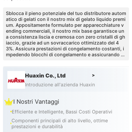
Sblocca il pieno potenziale del tuo distributore autom
atico di gelati con il nostro mix di gelato liquido premi
um. Appositamente formulato per apparecchiature v
ending commerciali, il nostro mix base garantisce un
a consistenza liscia e cremosa con zero cristalli di gh
iaccio, grazie ad un sovraccarico ottimizzato del 4
3%. Assicura prestazioni di congelamento costanti, i
mpedendo blocchi di congelamento e assicurando c
he ogni porzione sia perfetta. Pronto all 'uso e senza
preparazione complessa, risparmia tempo e riduce gli
sprechi. Il nostro mix supporta la creazione di numer
Huaxin Co., Ltd
>
osi sapori quando abbinato a salse e condimenti, mig
liorando la soddisfazione dei clienti e le vendite ripet
Introduzione all'azienda Huaxin
ute. Con ingredienti di alta qualità, conformità agli st
andard di sicurezza alimentare e supporto tecnico de
I Nostri Vantaggi
dicato, è la base affidabile per un 'operazione di distri
buzione automatica redditizia e a bassa manutenzion
Efficiente e Intelligente, Bassi Costi Operativi
e. Scegli il mix di cui si fidano produttori e operatori i
n tutto il mondo.
Componenti principali di alto livello, ottime
prestazioni e durabilità