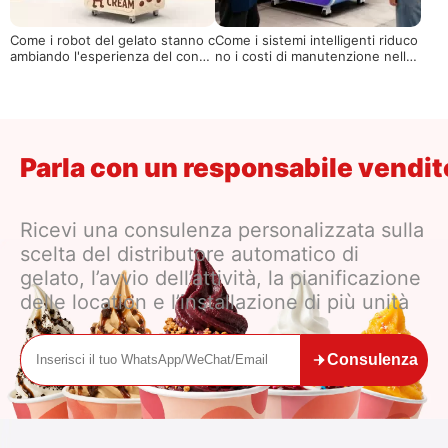
Come i robot del gelato stanno c
Come i sistemi intelligenti riduco
ambiando l'esperienza del consu
no i costi di manutenzione nelle
matore nei centri commerciali, n
macchine per il gelato robot
egli aeroporti e nelle aree turisti
che
Parla con un responsabile vendi
Ricevi una consulenza personalizzata sulla
scelta del distributore automatico di
gelato, l’avvio dell’attività, la pianificazione
delle location e l’installazione di più unità
Consulenza