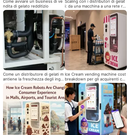
Come avviare un business di ve
Scaling con i distributori di gelat
ndita di gelato redditizio
i: da una macchina a una rete re
dditizia
Come un distributore di gelati m
Ice Cream vending machine cost
antiene la freschezza degli ingre
breakdown per gli acquirenti co
dienti del suo prodotto?
mmerciali