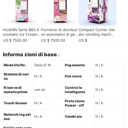
enue sharing
HUAXIN Serie B83 A
Fornitore di distribut
Compact Corner Gel
utomatic Ice Cream V
ori automatici di gela
ato vending machine
ending Machine - So
to Soft Serve per la
| 15s Serving, control
US $ 7500.00
US $ 7500.00
US $
luzione Soft Serve a
vendita al dettaglio d
lo intelligente delle a
d alta efficienza
i dessert intelligente
pp
senza supervisione
Informa zioni di base .
Moda lità No .
Serie IC M
Pag amento
N / A
Sistema di cari
N / A
Fun zione
N / A
ca
R iser ve di
Control lo
vari ati
N / A
materie prime
intelligente
Prote zione
Touch Screen
N / A
N / A
Power - off
Network ing est
N / A
Cambi are
N / A
eso
Fal lim ento auto