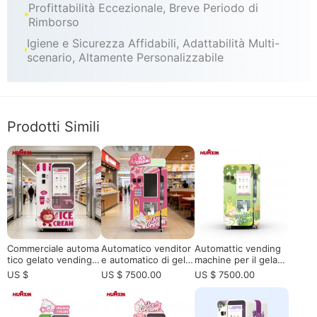
Profittabilità Eccezionale, Breve Periodo di
Rimborso
Igiene e Sicurezza Affidabili, Adattabilità Multi-
scenario, Altamente Personalizzabile
Prodotti Simili
Commerciale automa
Automatico venditor
Automattic vending
tico gelato vending
e automatico di gelat
machine per il gelato
machine per centro
i Soft Serve: il futuro
Un 'alternativa di fra
US $
US $ 7500.00
US $ 7500.00
commerciale| Alta RO
della vendita al detta
nchising per rivendit
I Self-service gelato
glio senza equipaggi
ori europei, operator
macchina 2026
o
i vending e partner d
i localizzazione di rev