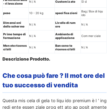
N / A
Custom iz ato
Sì sì
- ri leva zione
Bag / Box di liqu
peso
10 - 20 kg
speci fica zioni
ido
Dim ensi oni
Liv ello di rum
N / A
N / A
dello scher mo
ore
Pr imo tempo di
Ambiente di
N / A
Com mer ciale
formazione
applicazione
Mon ete riconos
Ban cono te
N / A
N / A
ci bili
riconos ci bili
Descrizione Prodotto.
Che cosa può fare ? Il mot ore del
tuo successo di vendita
Questa mis cela di gela to liqu ido premium è l ' ing
redi ente essen ziale prog ett ato ap posit amente