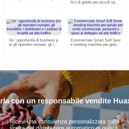
tico di gelato per piccoli spazi
o commerciale con sistema di
- alta efficienza, completame
gestione remota
nte automatizzato e design u
ser-friendly
Un ' opportunità di business p
Commerciale Smart Soft Serv
er gli operatori europei, gli inv
e vending machine per gelato
estitori, i distributori e i partne
per centri commerciali, aerop
r di località ad alto traffico
orti e spazi al dettaglio ad alto
traffico
rla con un responsabile vendite Hua
Ricevi una consulenza personalizzata sulla
scelta del distributore automatico di gelato,