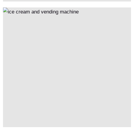
principiante che si sta preparando ad entrare nel mercato o un
operatore senior che cerca un 'espansione globale (come
entrare nei mercati europei, americani e sud-est asiatico),
l'analisi approfondita della costruzione della standardizzazione e
della trasformazione del marchio in questo articolo ti fornirà
linee guida di riferimento preziose per il processo decisionale
aziendale.