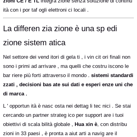
zioni CE / E TL
integra zione senza soluzione di continu
ità con i por taf ogli elettroni ci locali .
La differen zia zione è una sp edi
zione sistem atica
Nel settore dei vend itori di gela ti , i vin cit ori finali non
sono i primi ad arrivare , ma quelli che costru iscono le
bar riere più forti attraverso il mondo .
sistemi standardi
zzati , decisioni bas ate sui dati e esperi enze uni che
di marca .
L ' opportun ità è nasc osta nei dettag li tec nici . Se stai
cercando un partner strateg ico per support are i tuoi
obiettivi di scala bilità globale ,
Hua xin è
, con distribu
zioni in 33 paesi , è pronta a aiut arti a navig are il