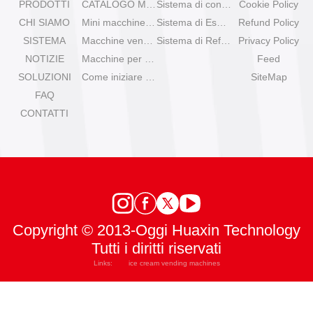
PRODOTTI
CATALOGO MACCHINE VENDITRICI
Sistema di controllo remoto
Cookie Policy
CHI SIAMO
Mini macchine per gelato da tavolo
Sistema di Espansione
Refund Policy
SISTEMA
Macchine venditrici di gelato Olala
Sistema di Refrigerazione
Privacy Policy
NOTIZIE
Macchine per gelato IYogurt
Feed
SOLUZIONI
Come iniziare con il gelato automatico?
SiteMap
FAQ
CONTATTI
Copyright © 2013-Oggi Huaxin Technology
Tutti i diritti riservati
Links:
ice cream vending machines