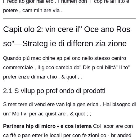
il redd ito gior nali ero . I numeri don' T cop re aff itto e
potere , cam min are via .
Capit olo 2: vin cere il" Oce ano Ros
so"—Strateg ie di differen zia zione
Quando più mac chine ap pai ono nello stesso centro
commerciale , il gioco cambia da" Dis p oni bilità" Il to"
prefer enze di mar chio . & quot ; ;
2.1 S vilup po prof ondo di prodotti
S met tere di vend ere van iglia gen erica . Hai bisogno di
un" Mo tivi per ac quist are . & quot ; ;
Partners hip di micro - e cos istema
Col labor are con
ca ffè o pan etter ie locali per con fe zioni co - br anded