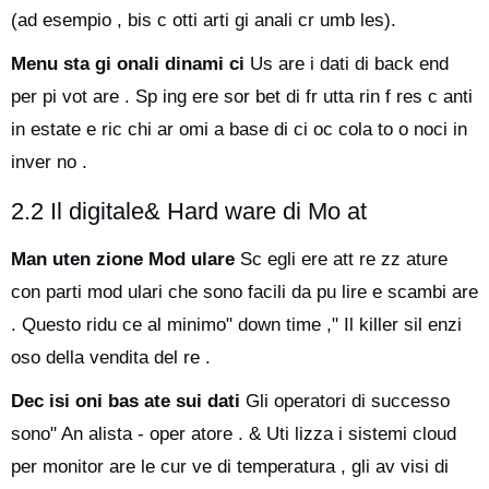
(ad esempio , bis c otti arti gi anali cr umb les).
Menu sta gi onali dinami ci
Us are i dati di back end
per pi vot are . Sp ing ere sor bet di fr utta rin f res c anti
in estate e ric chi ar omi a base di ci oc cola to o noci in
inver no .
2.2 Il digitale& Hard ware di Mo at
Man uten zione Mod ulare
Sc egli ere att re zz ature
con parti mod ulari che sono facili da pu lire e scambi are
. Questo ridu ce al minimo" down time ," Il killer sil enzi
oso della vendita del re .
Dec isi oni bas ate sui dati
Gli operatori di successo
sono" An alista - oper atore . & Uti lizza i sistemi cloud
per monitor are le cur ve di temperatura , gli av visi di