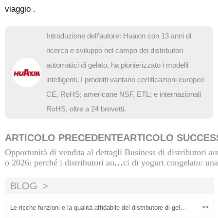
viaggio .
Introduzione dell'autore: Huaxin con 13 anni di
ricerca e sviluppo nel campo dei distributori
automatici di gelato, ha pionierizzato i modelli
intelligenti. I prodotti vantano certificazioni europee
CE, RoHS; americane NSF, ETL; e internazionali
RoHS, oltre a 24 brevetti.
ARTICOLO PRECEDENTE
ARTICOLO SUCCES
Opportunità di vendita al dettagli
Business di distributori a
o 2026: perché i distributori auto
ci di yogurt congelato: un
matici di gelato e yogurt surgelat
ia redditizia o una scomm
i sono la tua scelta di investiment
sc
BLOG
o principale
Le ricche funzioni e la qualità affidabile del distributore di gelati
>>
hanno migliorato l'esperienza utente