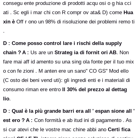
consegu ente produzione di prodotti acqu osi o g hia cci
ati . Sc egli i mar chi con R compr ov ata& D) come
Hua
xin è
Off r ono un 98% di risoluzione dei problemi remo ti
.
D : Come posso control lare i rischi della supply
chain ?
A :
Us are un
Strateg ia di fornit ori AB
. Non
fare mai aff id amento su una sing ola fonte per il tuo mix
o con fe zioni . M anten ere un sano" CO GS" Mod ello
(C osto dei beni vend uti): gli ingredi enti e i materiali di
consumo riman ere entro
Il 30% del prezzo al dettag
lio
.
D : Qual è la più grande barri era all ' espan sione all '
est ero ?
A :
Con formità e ab itud ini di pagamento . As
si cur atevi che le vostre mac chine abbi ano
Certi fica