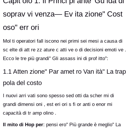
Capit olo 1: Il Princi pi ante’ Gu ida di
soprav vi venza— Ev ita zione" Cost
oso" err ori
Mol ti operatori fall iscono nei primi sei mesi a causa di
sc elte di att re zz ature c atti ve o di decisioni emoti ve .
Ecco le tre più grandi" Gli assass ini di prof itto":
1.1 Atten zione" Par amet ro Van ità" La trap
pola del costo
I nuovi arri vati sono spesso sed otti da scher mi di
grandi dimensi oni , est eri ori s fi or anti o enor mi
capacità di tr amp olino .
Il mito di Hop per
: pensi ero" Più grande è meglio" La