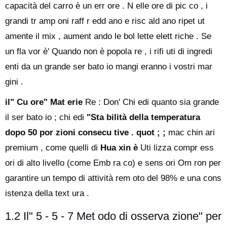
capacità del carro è un err ore . N elle ore di pic co , i
grandi tr amp oni raff r edd ano e risc ald ano ripet ut
amente il mix , aument ando le bol lette elett riche . Se
un fla vor è' Quando non è popola re , i rifi uti di ingredi
enti da un grande ser bato io mangi eranno i vostri mar
gini .
il" Cu ore" Mat erie
Re : Don' Chi edi quanto sia grande
il ser bato io ; chi edi
"Sta bilità della temperatura
dopo 50 por zioni consecu tive . quot ; ;
mac chin ari
premium , come quelli di
Hua xin è
Uti lizza compr ess
ori di alto livello (come Emb ra co) e sens ori Om ron per
garantire un tempo di attività rem oto del 98% e una cons
istenza della text ura .
1.2 Il" 5 - 5 - 7 Met odo di osserva zione" per