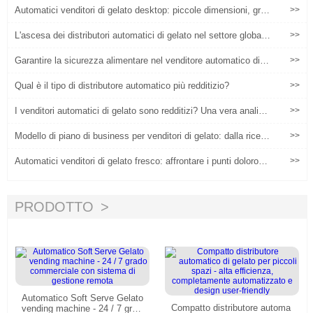
Automatici venditori di gelato desktop: piccole dimensioni, gran
>>
di imprese
L'ascesa dei distributori automatici di gelato nel settore globale
>>
del retail
Garantire la sicurezza alimentare nel venditore automatico di g
>>
elati: una guida completa
Qual è il tipo di distributore automatico più redditizio?
>>
I venditori automatici di gelato sono redditizi? Una vera analisi
>>
basata sui dati 2025
Modello di piano di business per venditori di gelato: dalla ricerc
>>
a di mercato alle previsioni di profitto
Automatici venditori di gelato fresco: affrontare i punti dolorosi
>>
comuni per i nuovi operatori e aumentare il ROI
PRODOTTO
Automatico Soft Serve Gelato
Compatto distributore automa
vending machine - 24 / 7 grad