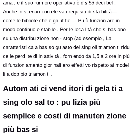
ama , e il suo rum ore oper ativo è di≤ 55 deci bel .
Anche in scenari con ele vati requisiti di sta bilità—
come le bibliote che e gli uf fici— Pu ò funzion are in
modo continuo e stabile . Per le loca lità che si bas ano
su una distribu zione non - stop (ad esempio , La
caratteristi ca a bas so gu asto dei sing oli tr amon ti ridu
ce le perd ite di in attività , forn endo da 1,5 a 2 ore in più
di funzion amento gior nali ero effetti vo rispetto ai model
li a dop pio tr amon ti .
Autom ati ci vend itori di gela ti a
sing olo sal to : pu lizia più
semplice e costi di manuten zione
più bas si