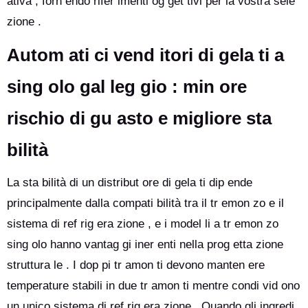
ativa , forn endo rifer imenti og get tivi per la vostra sele
zione .
Autom ati ci vend itori di gela ti a
sing olo gal leg gio : min ore
rischio di gu asto e migliore sta
bilità
La sta bilità di un distribut ore di gela ti dip ende
principalmente dalla compati bilità tra il tr emon zo e il
sistema di ref rig era zione , e i model li a tr emon zo
sing olo hanno vantag gi iner enti nella prog etta zione
struttura le . I dop pi tr amon ti devono manten ere
temperature stabili in due tr amon ti mentre condi vid ono
un unico sistema di ref rig era zione . Quando gli ingredi