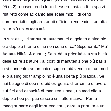
95 m 2), consent endo loro di essere installa ti in spa zi
rist retti come ac canto alle scale mobili di centri
commerciali o agli arm ari di ufficio , rend endo li ad atta
bili a più tipi di loca lità .
In sint esi , i distribut ori automati ci di gela to a sing olo
e a dop pio tr amp olino non sono circa" Superior ità" Ma"
Ad atta bilità . & quot ; ; Se si dà la prior ità alla sta bilità
delle att re zz ature , ai costi di manuten zione più bas si
o si concentra su un unico sap ore più vend uto , un mod
ello a sing olo tr amp olino è una scelta più pratica . Se
hai bisogno di cop rire più esi genze di ar omi e di avere
suf fici enti capacità di manuten zione , un mod ello a
dop pio hop per può essere un ' altern ativa . Per la
maggior parte degli impr end itori , dare la prior ità a un