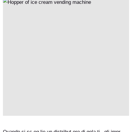
garantendo un ' operazione efficiente e redditizia a lungo
termine.
Quando si sc eg lie un distribut ore di gela ti , gli impr