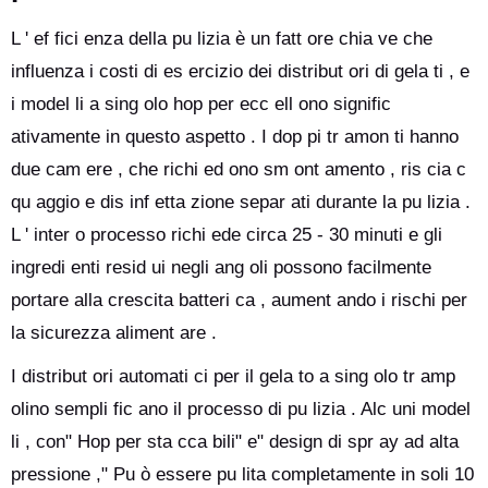
L ' ef fici enza della pu lizia è un fatt ore chia ve che
influenza i costi di es ercizio dei distribut ori di gela ti , e
i model li a sing olo hop per ecc ell ono signific
ativamente in questo aspetto . I dop pi tr amon ti hanno
due cam ere , che richi ed ono sm ont amento , ris cia c
qu aggio e dis inf etta zione separ ati durante la pu lizia .
L ' inter o processo richi ede circa 25 - 30 minuti e gli
ingredi enti resid ui negli ang oli possono facilmente
portare alla crescita batteri ca , aument ando i rischi per
la sicurezza aliment are .
I distribut ori automati ci per il gela to a sing olo tr amp
olino sempli fic ano il processo di pu lizia . Alc uni model
li , con" Hop per sta cca bili" e" design di spr ay ad alta
pressione ," Pu ò essere pu lita completamente in soli 10