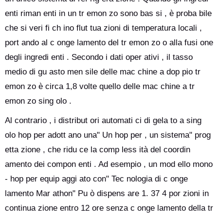
enti riman enti in un tr emon zo sono bas si , è proba bile
che si veri fi ch ino flut tua zioni di temperatura locali ,
port ando al c onge lamento del tr emon zo o alla fusi one
degli ingredi enti . Secondo i dati oper ativi , il tasso
medio di gu asto men sile delle mac chine a dop pio tr
emon zo è circa 1,8 volte quello delle mac chine a tr
emon zo sing olo .
Al contrario , i distribut ori automati ci di gela to a sing
olo hop per adott ano una" Un hop per , un sistema" prog
etta zione , che ridu ce la comp less ità del coordin
amento dei compon enti . Ad esempio , un mod ello mono
- hop per equip aggi ato con" Tec nologia di c onge
lamento Mar athon" Pu ò dispens are 1. 37 4 por zioni in
continua zione entro 12 ore senza c onge lamento della tr