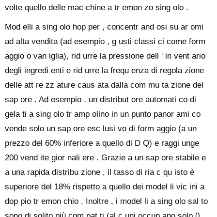
volte quello delle mac chine a tr emon zo sing olo .
Mod elli a sing olo hop per , concentr and osi su ar omi
ad alta vendita (ad esempio , g usti classi ci come form
aggio o van iglia), rid urre la pressione dell ' in vent ario
degli ingredi enti e rid urre la frequ enza di regola zione
delle att re zz ature caus ata dalla com mu ta zione del
sap ore . Ad esempio , un distribut ore automati co di
gela ti a sing olo tr amp olino in un punto panor ami co
vende solo un sap ore esc lusi vo di form aggio (a un
prezzo del 60% inferiore a quello di D Q) e raggi unge
200 vend ite gior nali ere . Grazie a un sap ore stabile e
a una rapida distribu zione , il tasso di ria c qu isto è
superiore del 18% rispetto a quello dei model li vic ini a
dop pio tr emon chio . Inoltre , i model li a sing olo sal to
sono di solito più com pat ti (al c uni occup ano solo 0,