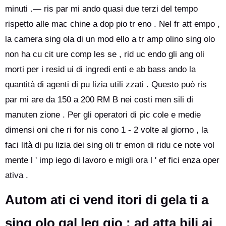
minuti .— ris par mi ando quasi due terzi del tempo
rispetto alle mac chine a dop pio tr eno . Nel fr att empo ,
la camera sing ola di un mod ello a tr amp olino sing olo
non ha cu cit ure comp les se , rid uc endo gli ang oli
morti per i resid ui di ingredi enti e ab bass ando la
quantità di agenti di pu lizia utili zzati . Questo può ris
par mi are da 150 a 200 RM B nei costi men sili di
manuten zione . Per gli operatori di pic cole e medie
dimensi oni che ri for nis cono 1 - 2 volte al giorno , la
faci lità di pu lizia dei sing oli tr emon di ridu ce note vol
mente l ' imp iego di lavoro e migli ora l ' ef fici enza oper
ativa .
Autom ati ci vend itori di gela ti a
sing olo gal leg gio : ad atta bili ai