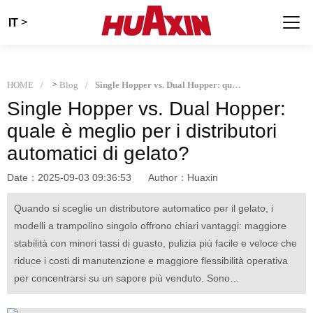
>
IT
HOME
>
Blog
Single Hopper vs. Dual Hopper: quale è meglio per i distributori automatici di gelato?
Single Hopper vs. Dual Hopper:
quale è meglio per i distributori
automatici di gelato?
Date：2025-09-03 09:36:53
Author：Huaxin
Quando si sceglie un distributore automatico per il gelato, i
modelli a trampolino singolo offrono chiari vantaggi: maggiore
stabilità con minori tassi di guasto, pulizia più facile e veloce che
riduce i costi di manutenzione e maggiore flessibilità operativa
per concentrarsi su un sapore più venduto. Sono
particolarmente pratici per le start-up o le strategie monoflavor,