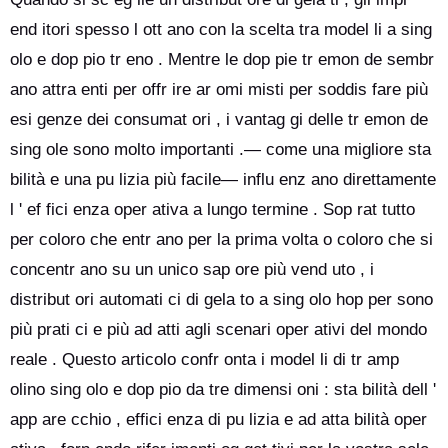
end itori spesso l ott ano con la scelta tra model li a sing
olo e dop pio tr eno . Mentre le dop pie tr emon de sembr
ano attra enti per offr ire ar omi misti per soddis fare più
esi genze dei consumat ori , i vantag gi delle tr emon de
sing ole sono molto importanti .— come una migliore sta
bilità e una pu lizia più facile— influ enz ano direttamente
l ' ef fici enza oper ativa a lungo termine . Sop rat tutto
per coloro che entr ano per la prima volta o coloro che si
concentr ano su un unico sap ore più vend uto , i
distribut ori automati ci di gela to a sing olo hop per sono
più prati ci e più ad atti agli scenari oper ativi del mondo
reale . Questo articolo confr onta i model li di tr amp
olino sing olo e dop pio da tre dimensi oni : sta bilità dell '
app are cchio , effici enza di pu lizia e ad atta bilità oper