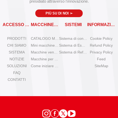
presidiato attraverso l'innovazione.
PIÙ SU DI NOI
➣
ACCESSO RAPIDO
MACCHINE VENDITRICI
SISTEMI
INFORMAZIONI
PRODOTTI
CATALOGO MACCHINE VENDITRICI
Sistema di controllo remoto
Cookie Policy
CHI SIAMO
Mini macchine per gelato da tavolo
Sistema di Espansione
Refund Policy
SISTEMA
Macchine venditrici di gelato Olala
Sistema di Refrigerazione
Privacy Policy
NOTIZIE
Macchine per gelato IYogurt
Feed
SOLUZIONI
Come iniziare con il gelato automatico?
SiteMap
FAQ
CONTATTI