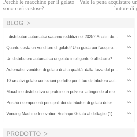
Perché le macchine per il gelato
Vale la pena acquistare un
sono così costose?
butore di 
BLOG
I distributori automatici saranno redditizi nel 2025? Analisi del
>>
ROI dei venditori di gelato
Quanto costa un venditore di gelato? Una guida per l'acquirente
>>
commerciale
Un distributore automatico di gelato intelligente è affidabile?
>>
Automatici venditori di gelato di alta qualità: dalla forza del prod
>>
otto alle soluzioni di implementazione per lo scenario commerci
ale
10 creativi gelato confezioni perfette per il tuo distributore auto
>>
matico di gelato Huaxin Don' T manca!
Macchine distribuitive di proteine in polvere: attingendo al merc
>>
ato della nutrizione fitness
Perché i componenti principali dei distributori di gelato determin
>>
ano i costi operativi di 5 anni?
Vending Machine Innovation Reshape Gelato al dettaglio (1)
>>
PRODOTTO