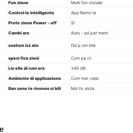
Fun zione
Multi fun zionale
Control lo intelligente
App Remo te
Prote zione Power - off
Sì
Cambi are
Auto - ad just ment
custom izz ato
Dis p oni bile
speci fica zioni
Com pa ct
Liv ello di rum ore
≤40 dB
Ambiente di applicazione
Com mer ciale
Ban cono te riconos ci bili
Mul tiv aluta