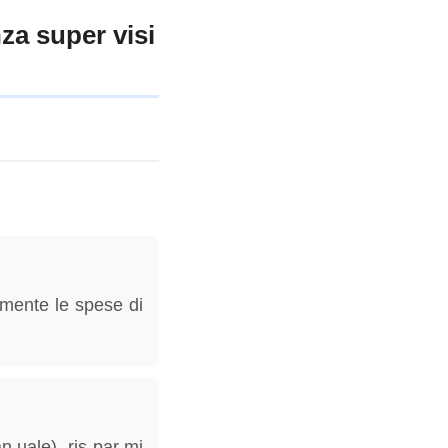
za super visi
amente le spese di
n uale), ris par mi