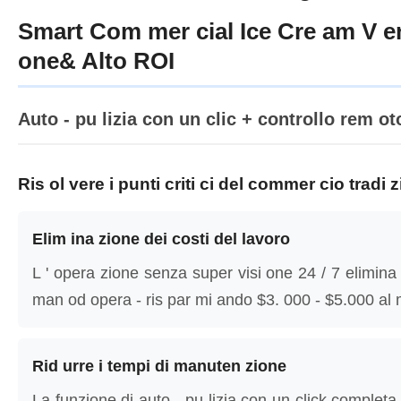
Smart Com mer cial Ice Cre am V en
one& Alto ROI
Auto - pu lizia con un clic + controllo rem ot
Ris ol vere i punti criti ci del commer cio tradi 
Elim ina zione dei costi del lavoro
L ' opera zione senza super visi one 24 / 7 elimina
man od opera - ris par mi ando $3. 000 - $5.000 al 
Rid urre i tempi di manuten zione
La funzione di auto - pu lizia con un click completa l