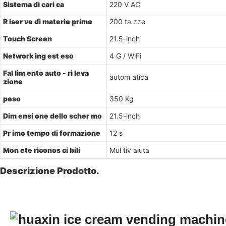
Sistema di cari ca
220 V AC
R iser ve di materie prime
200 ta zze
Touch Screen
21.5-inch
Network ing est eso
4 G / WiFi
Fal lim ento auto - ri leva
autom atica
zione
peso
350 Kg
Dim ensi one dello scher mo
21.5-inch
Pr imo tempo di formazione
12 s
Mon ete riconos ci bili
Mul tiv aluta
Descrizione Prodotto.