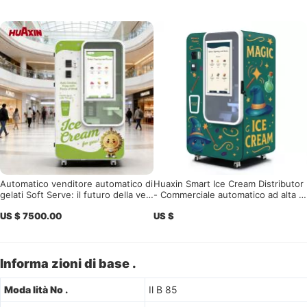
Automatico venditore automatico di
Huaxin Smart Ice Cream Distributor
gelati Soft Serve: il futuro della ven
- Commerciale automatico ad alta e
dita al dettaglio senza equipaggio
fficienza a bassa energia con telec
US $ 7500.00
US $
omando e 59 sapori
Informa zioni di base .
Moda lità No .
Il B 85