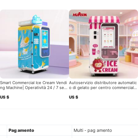
Smart Commercial Ice Cream Vendi
Autoservizio distributore automatic
ng Machine| Operatività 24 / 7 senz
o di gelato per centro commerciale
a supervisione e alto ROI
con 15s di produzione rapida e sist
US $
US $
ema di controllo remoto Soluzione
ad alto profitto
Pag amento
Multi - pag amento