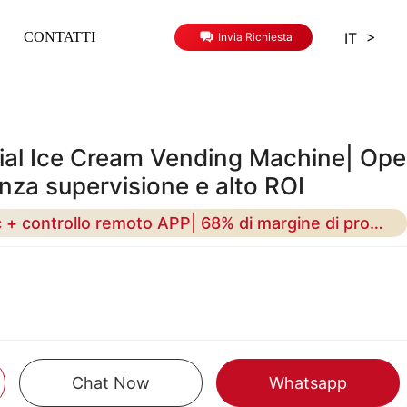
>
IT
CONTATTI
Invia Richiesta
al Ice Cream Vending Machine| Ope
enza supervisione e alto ROI
Auto-pulizia con un clic + controllo remoto APP| 68% di margine di profitto lordo.
Chat Now
Whatsapp