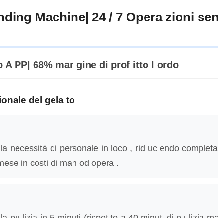
ding Machine| 24 / 7 Opera zioni sen
o A PP| 68% mar gine di prof itto l ordo
zionale del gela to
 la necessità di personale in loco , rid uc endo complet
mese in costi di man od opera .
a pu lizia in 5 minuti (rispet to a 40 minuti di pu lizia ma