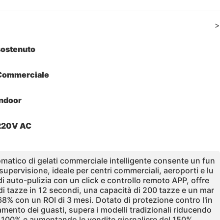
>
sostenuto
Commerciale
Indoor
220V AC
tomatico di gelati commerciale intelligente consente un fun
upervisione, ideale per centri commerciali, aeroporti e lu
i auto-pulizia con un click e controllo remoto APP, offre
di tazze in 12 secondi, una capacità di 200 tazze e un mar
 68% con un ROI di 3 mesi. Dotato di protezione contro l'in
amento dei guasti, supera i modelli tradizionali riducendo
l 100% e aumentando le vendite giornaliere del 150%.