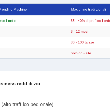
 V ending Machine
Mac chine tradi zionali
itto l ordo
35 - 40% di prof itto l ord
8 - 12 mesi
80 - 100 ta zze
Solo on - site
siness redd iti zio
 (alto traff ico ped onale)