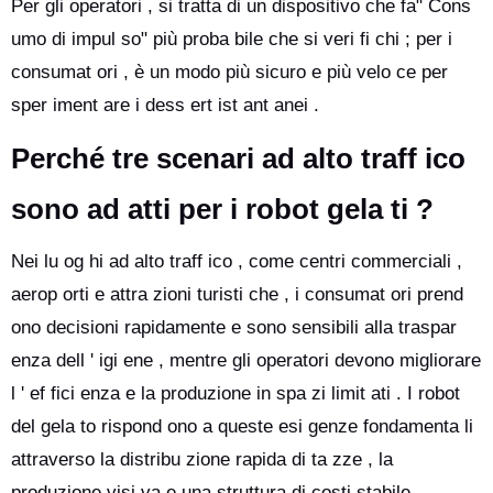
Per gli operatori , si tratta di un dispositivo che fa" Cons
umo di impul so" più proba bile che si veri fi chi ; per i
consumat ori , è un modo più sicuro e più velo ce per
sper iment are i dess ert ist ant anei .
Perché tre scenari ad alto traff ico
sono ad atti per i robot gela ti ?
Nei lu og hi ad alto traff ico , come centri commerciali ,
aerop orti e attra zioni turisti che , i consumat ori prend
ono decisioni rapidamente e sono sensibili alla traspar
enza dell ' igi ene , mentre gli operatori devono migliorare
l ' ef fici enza e la produzione in spa zi limit ati . I robot
del gela to rispond ono a queste esi genze fondamenta li
attraverso la distribu zione rapida di ta zze , la
produzione visi va e una struttura di costi stabile ,