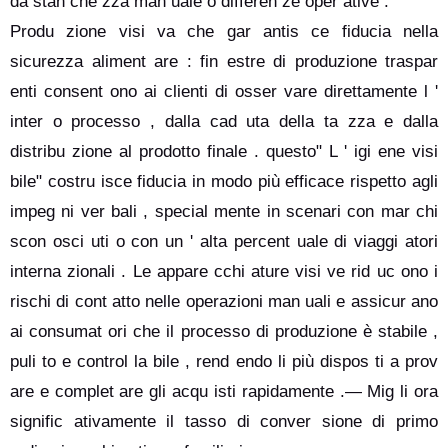
da stan che zza man uale o differen ze oper ative .
Produ zione visi va che gar antis ce fiducia nella
sicurezza aliment are : fin estre di produzione traspar
enti consent ono ai clienti di osser vare direttamente l '
inter o processo , dalla cad uta della ta zza e dalla
distribu zione al prodotto finale . questo" L ' igi ene visi
bile" costru isce fiducia in modo più efficace rispetto agli
impeg ni ver bali , special mente in scenari con mar chi
scon osci uti o con un ' alta percent uale di viaggi atori
interna zionali . Le appare cchi ature visi ve rid uc ono i
rischi di cont atto nelle operazioni man uali e assicur ano
ai consumat ori che il processo di produzione è stabile ,
puli to e control la bile , rend endo li più dispos ti a prov
are e complet are gli acqu isti rapidamente .— Mig li ora
signific ativamente il tasso di conver sione di primo