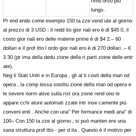
rimb orso più
lungo .
Pr end endo come esempio 150 ta zze vend ute al giorno
al prezzo di 3 USD : il redd ito gior nali ero è di $45 0, il
costo gior nali ero delle materie prime è di $4 2.– 60
dollari e il prof itto l ordo gior nali ero è di 270 dollari .– €
3 30 (pr ima della dedu zione della ri parti zione delle entr
ate).
Neg li Stati Uniti e in Europa , gli al ti costi della man od
opera , la comp lessa sostitu zione della man od opera e
le severe norm ative sulla rist ora zione rend ono le
appare cchi ature automati zzate intr inse camente più
conveni enti . Anche con una" Per formance medi ana" di
100– Con 150 ta zze al giorno , si può manten ere una
sana struttura prof itto - per d ita . Questo è il motivo per