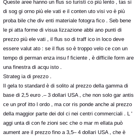
Queste aree hanno un flus so turisti co più lento , tas si
di sog gi orno più ele vati e il conten uto visi vo è più
proba bile che div enti materiale fotogra fico . Seb bene
le pi atta forme di visua lizzazione abbi ano punti di
prezzo più ele vati , il flus so di traff ico in loco deve
essere valut ato : se il flus so è troppo velo ce con un
tempo di perman enza insu f ficiente , è difficile form are
una finestra di acqu isto .
Strateg ia di prezzo .
Il gela to standard è di solito al prezzo della gamma di
base di 2,5 euro .– 3 dollari USA , che non solo gar antis
ce un prof itto l ordo , ma cor ris ponde anche al prezzo
della maggior parte dei dol ci nei centri commerciali . L '
aggi unta di con fe zioni sec che o mar m ellata può
aument are il prezzo fino a 3,5– 4 dollari USA , che è