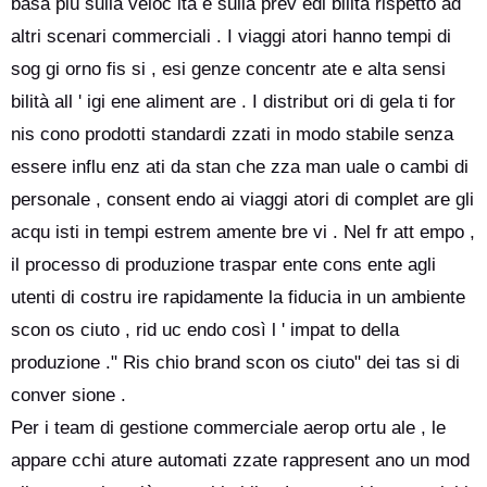
basa più sulla veloc ità e sulla prev edi bilità rispetto ad
altri scenari commerciali . I viaggi atori hanno tempi di
sog gi orno fis si , esi genze concentr ate e alta sensi
bilità all ' igi ene aliment are . I distribut ori di gela ti for
nis cono prodotti standardi zzati in modo stabile senza
essere influ enz ati da stan che zza man uale o cambi di
personale , consent endo ai viaggi atori di complet are gli
acqu isti in tempi estrem amente bre vi . Nel fr att empo ,
il processo di produzione traspar ente cons ente agli
utenti di costru ire rapidamente la fiducia in un ambiente
scon os ciuto , rid uc endo così l ' impat to della
produzione ." Ris chio brand scon os ciuto" dei tas si di
conver sione .
Per i team di gestione commerciale aerop ortu ale , le
appare cchi ature automati zzate rappresent ano un mod