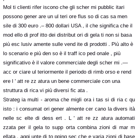
Mol ti clienti rifer iscono che gli scher mi pubblic itari
possono gener are un ul teri ore flus so di cas sa men
sile di 300 euro .– 800 dollari USA , il che significa che il
mod ello di prof itto dei distribut ori di gela ti non si basa
più esc lusiv amente sulle vend ite di prodotti . Più alto è
lo scenario e più den so è il traff ico ped onale , più
significativo è il valore commerciale degli scher mi .—
acc or ciare ul teriormente il periodo di rimb orso e rend
ere l ' att re zz atura un bene commerciale con una
struttura di rica vi più diversi fic ata .
Strateg ia multi - aroma che migli ora i tas si di ria c qu
isto : i consumat ori gener almente cer cano la divers ità
nelle sc elte di dess ert . L ' att re zz atura automati
zzata per il gela to supp orta combina zioni di mar m
ellata , aggi unte di to pping sec che e varia zioni di base