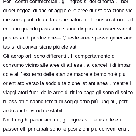
Per i centri commerciali , gli ingres si del cinema , i bor
di dei negozi di anc or aggio e le aree di rist ora zione vic
ine sono punti di ab ita zione naturali . I consumat ori r all
ent ano quando pass ano e sono dispos ti a osser vare il
processo di produzione— Queste aree spesso gener ano
tas si di conver sione più ele vati .
Gli aerop orti sono differenti . Il comportamento di
consumo vicino alle aree di att esa , ai cancel li di imbar
co e all ' est erno delle stan ze madre e bambino è più
orient ato verso la soddis fa zione ist ant anea , mentre i
viaggi atori fuori dalle aree di rit iro baga gli sono di solito
ri lass ati e hanno tempi di sog gi orno più lung hi , port
ando anche vend ite stabili .
Nei lu og hi panor ami ci , gli ingres si , le us cite e i
passer elli principali sono le posi zioni più conveni enti .