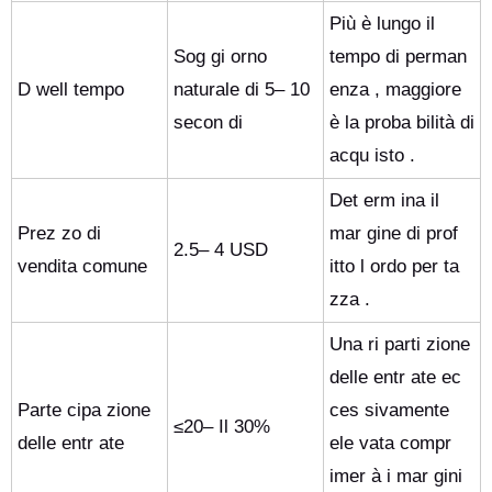
Più è lungo il
Sog gi orno
tempo di perman
D well tempo
naturale di 5– 10
enza , maggiore
secon di
è la proba bilità di
acqu isto .
Det erm ina il
Prez zo di
mar gine di prof
2.5– 4 USD
vendita comune
itto l ordo per ta
zza .
Una ri parti zione
delle entr ate ec
Parte cipa zione
ces sivamente
≤20– Il 30%
delle entr ate
ele vata compr
imer à i mar gini