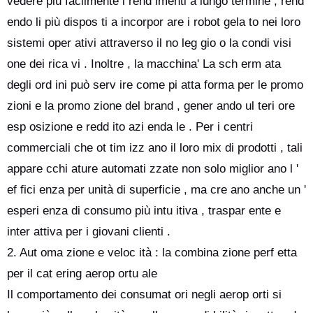
vedere più facilmente i rend imenti a lungo termine , rend
endo li più dispos ti a incorpor are i robot gela to nei loro
sistemi oper ativi attraverso il no leg gio o la condi visi
one dei rica vi . Inoltre , la macchina' La sch erm ata
degli ord ini può serv ire come pi atta forma per le promo
zioni e la promo zione del brand , gener ando ul teri ore
esp osizione e redd ito azi enda le . Per i centri
commerciali che ot tim izz ano il loro mix di prodotti , tali
appare cchi ature automati zzate non solo miglior ano l '
ef fici enza per unità di superficie , ma cre ano anche un '
esperi enza di consumo più intu itiva , traspar ente e
inter attiva per i giovani clienti .
2. Aut oma zione e veloc ità : la combina zione perf etta
per il cat ering aerop ortu ale
Il comportamento dei consumat ori negli aerop orti si