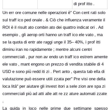
di prof itto .
Un err ore comune nelle operazioni è" Con cent rati solo
sul traff ico ped onale . & Ciò che influenza veramente il
ROI è il risult ato combin ato dei quattro indicat ori . Ad
esempio , gli aerop orti hanno un traff ico ele vato , ma
se la quota di entr ate raggi unge il 35– 40%, i prof itti
diminu iran no rapidamente ; mentre alcuni centri
commerciali , pur non av endo un traff ico estrem amente
ele vato , mant engono un prezzo di vendita stabile di 4
USD e sono più redd iti zi . Pert anto , questa tab ella di
valutazione può essere utili zzata per" Pre visi one della
loca lità" per aiutare gli invest itori a sele zion are spa zi
commerciali più ad atti alle att re zz ature automati zzate
.
La guida in loco nelle prime due settimane spesso