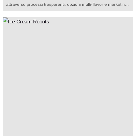
attraverso processi trasparenti, opzioni multi-flavor e marketing
basato su schermo. Il ROI dipende dalle metriche di
localizzazione, dalle guide di lancio soft e dalle strutture di costo.
Le strategie mirate per la localizzazione, i prezzi e le immagini
riducono il ritorno, rendendoli preziosi asset automatizzati.