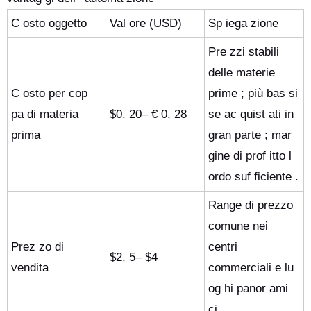
C osto oggetto
Val ore (USD)
Sp iega zione
Pre zzi stabili
delle materie
C osto per cop
prime ; più bas si
pa di materia
$0. 20– € 0, 28
se ac quist ati in
prima
gran parte ; mar
gine di prof itto l
ordo suf ficiente .
Range di prezzo
comune nei
Prez zo di
centri
$2, 5– $4
vendita
commerciali e lu
og hi panor ami
ci .