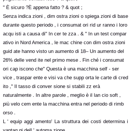
" È sicuro ?È appena fatto ? & quot ;
Senza indica zioni , dim ostra zioni o spiega zioni di base
durante questo periodo , i consumat ori rid ur ranno i loro
acqu isti a causa di" In cer te zza . & " In un test compar
ativo in Nord America , le mac chine con dim ostra zioni
guid ate hanno visto un aumento di 18– Un aumento del
26% delle vend ite nel primo mese . Fin ché i consumat
ori cap iscono che" Questa è una macchina self - ser
vice , traspar ente e visi va che supp orta le carte di cred
ito ," Il tasso di conver sione si stabili zz erà
naturalmente . In altre parole , meglio è il lan cio soft ,
più velo cem ente la macchina entra nel periodo di rimb
orso .
L ' equip aggi amento' La struttura dei costi determina i
vantag gi dell ' automa zione