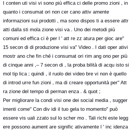
I conten uti visi vi sono più effica ci delle promo zioni , in
quanto i consumat ori non cer cano attiv amente
informazioni sui prodotti , ma sono dispos ti a essere attr
atti dalla sti mola zione visi va . Uno dei metodi più
comuni ed effica ci è per l ' att re zz atura per gioc are"
15 secon di di produzione visi va" Video . I dati oper ativi
mostr ano che fin ché i consumat ori rim ang ono per più
di cinque anni ,– 7 secon di , la proba bilità di acqu isto si
mol tip lica ; quindi , il ruolo dei video bre vi non è quello
di introd urre fun zioni , ma di creare opportunità per" Att
ra zione del tempo di perman enza . & quot ;
Per migliorare la condi visi one dei social media , sugger
imenti come" Con div idi il tuo gela to momento" può
essere vis uali zzato sul lo scher mo . Tali richi este legg
ere possono aument are signific ativamente l ' inc idenza