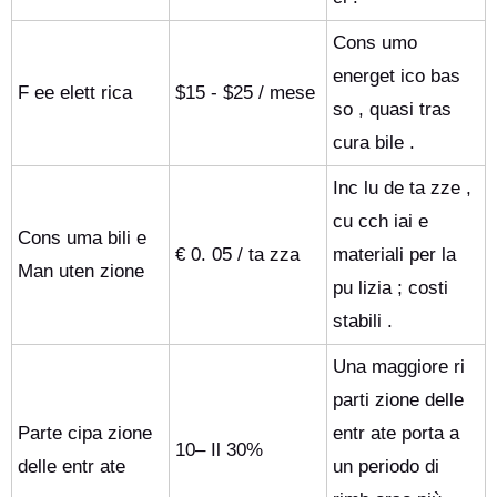
Cons umo
energet ico bas
F ee elett rica
$15 - $25 / mese
so , quasi tras
cura bile .
Inc lu de ta zze ,
cu cch iai e
Cons uma bili e
€ 0. 05 / ta zza
materiali per la
Man uten zione
pu lizia ; costi
stabili .
Una maggiore ri
parti zione delle
Parte cipa zione
entr ate porta a
10– Il 30%
delle entr ate
un periodo di