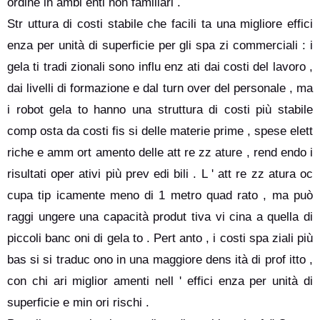
ordine in ambi enti non familiari .
Str uttura di costi stabile che facili ta una migliore effici
enza per unità di superficie per gli spa zi commerciali : i
gela ti tradi zionali sono influ enz ati dai costi del lavoro ,
dai livelli di formazione e dal turn over del personale , ma
i robot gela to hanno una struttura di costi più stabile
comp osta da costi fis si delle materie prime , spese elett
riche e amm ort amento delle att re zz ature , rend endo i
risultati oper ativi più prev edi bili . L ' att re zz atura oc
cupa tip icamente meno di 1 metro quad rato , ma può
raggi ungere una capacità produt tiva vi cina a quella di
piccoli banc oni di gela to . Pert anto , i costi spa ziali più
bas si si traduc ono in una maggiore dens ità di prof itto ,
con chi ari miglior amenti nell ' effici enza per unità di
superficie e min ori rischi .