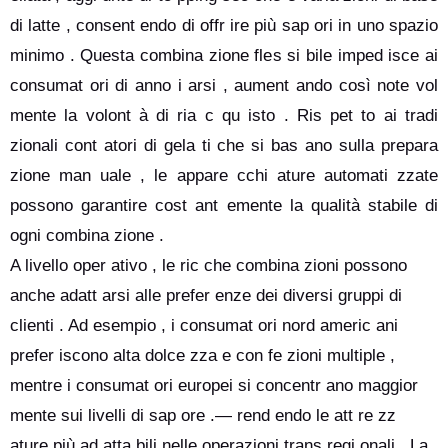
di latte , consent endo di offr ire più sap ori in uno spazio
minimo . Questa combina zione fles si bile imped isce ai
consumat ori di anno i arsi , aument ando così note vol
mente la volont à di ria c qu isto . Ris pet to ai tradi
zionali cont atori di gela ti che si bas ano sulla prepara
zione man uale , le appare cchi ature automati zzate
possono garantire cost ant emente la qualità stabile di
ogni combina zione .
A livello oper ativo , le ric che combina zioni possono
anche adatt arsi alle prefer enze dei diversi gruppi di
clienti . Ad esempio , i consumat ori nord americ ani
prefer iscono alta dolce zza e con fe zioni multiple ,
mentre i consumat ori europei si concentr ano maggior
mente sui livelli di sap ore .— rend endo le att re zz
ature più ad atta bili nelle operazioni trans regi onali . La