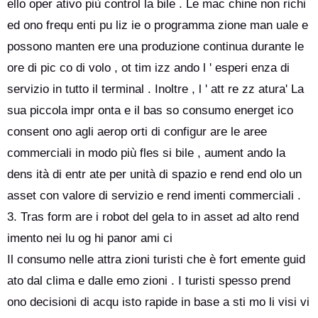
ello oper ativo più control la bile . Le mac chine non richi
ed ono frequ enti pu liz ie o programma zione man uale e
possono manten ere una produzione continua durante le
ore di pic co di volo , ot tim izz ando l ' esperi enza di
servizio in tutto il terminal . Inoltre , l ' att re zz atura' La
sua piccola impr onta e il bas so consumo energet ico
consent ono agli aerop orti di configur are le aree
commerciali in modo più fles si bile , aument ando la
dens ità di entr ate per unità di spazio e rend end olo un
asset con valore di servizio e rend imenti commerciali .
3. Tras form are i robot del gela to in asset ad alto rend
imento nei lu og hi panor ami ci
Il consumo nelle attra zioni turisti che è fort emente guid
ato dal clima e dalle emo zioni . I turisti spesso prend
ono decisioni di acqu isto rapide in base a sti mo li visi vi