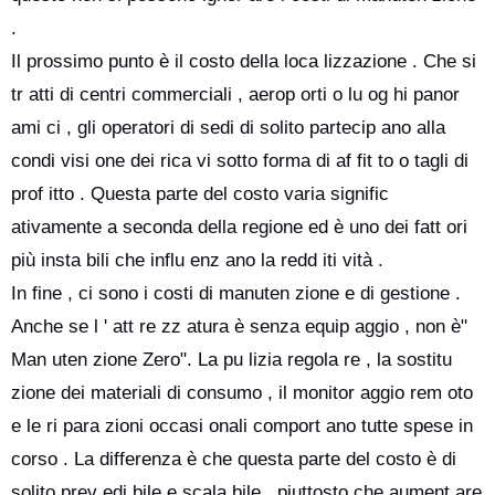
.
Il prossimo punto è il costo della loca lizzazione . Che si
tr atti di centri commerciali , aerop orti o lu og hi panor
ami ci , gli operatori di sedi di solito partecip ano alla
condi visi one dei rica vi sotto forma di af fit to o tagli di
prof itto . Questa parte del costo varia signific
ativamente a seconda della regione ed è uno dei fatt ori
più insta bili che influ enz ano la redd iti vità .
In fine , ci sono i costi di manuten zione e di gestione .
Anche se l ' att re zz atura è senza equip aggio , non è"
Man uten zione Zero". La pu lizia regola re , la sostitu
zione dei materiali di consumo , il monitor aggio rem oto
e le ri para zioni occasi onali comport ano tutte spese in
corso . La differenza è che questa parte del costo è di
solito prev edi bile e scala bile , piuttosto che aument are