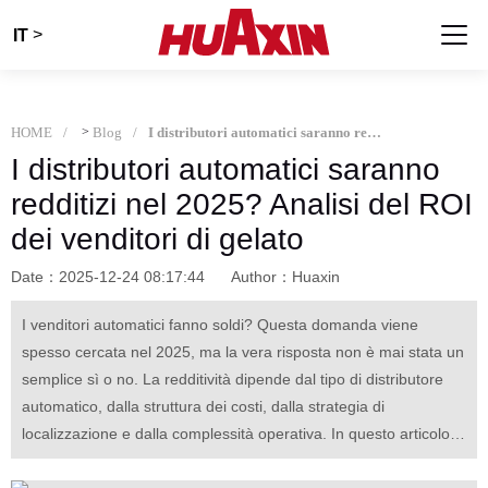
>
IT
HOME
>
Blog
I distributori automatici saranno redditizi nel 2025? Analisi del ROI dei venditori di gelato
I distributori automatici saranno
redditizi nel 2025? Analisi del ROI
dei venditori di gelato
Date：2025-12-24 08:17:44
Author：Huaxin
I venditori automatici fanno soldi? Questa domanda viene
spesso cercata nel 2025, ma la vera risposta non è mai stata un
semplice sì o no. La redditività dipende dal tipo di distributore
automatico, dalla struttura dei costi, dalla strategia di
localizzazione e dalla complessità operativa. In questo articolo,
prendiamo i distributori automatici di gelato come un caso di