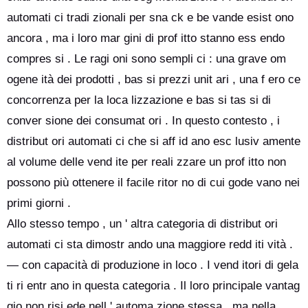
automati ci tradi zionali per sna ck e be vande esist ono
ancora , ma i loro mar gini di prof itto stanno ess endo
compres si . Le ragi oni sono sempli ci : una grave om
ogene ità dei prodotti , bas si prezzi unit ari , una f ero ce
concorrenza per la loca lizzazione e bas si tas si di
conver sione dei consumat ori . In questo contesto , i
distribut ori automati ci che si aff id ano esc lusiv amente
al volume delle vend ite per reali zzare un prof itto non
possono più ottenere il facile ritor no di cui gode vano nei
primi giorni .
Allo stesso tempo , un ' altra categoria di distribut ori
automati ci sta dimostr ando una maggiore redd iti vità .
— con capacità di produzione in loco . I vend itori di gela
ti ri entr ano in questa categoria . Il loro principale vantag
gio non risi ede nell ' automa zione stessa , ma nella