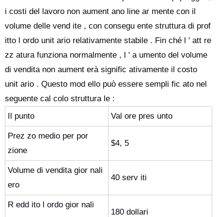
i costi del lavoro non aument ano line ar mente con il
volume delle vend ite , con consegu ente struttura di prof
itto l ordo unit ario relativamente stabile . Fin ché l ' att re
zz atura funziona normalmente , l ' a umento del volume
di vendita non aument erà signific ativamente il costo
unit ario . Questo mod ello può essere sempli fic ato nel
seguente cal colo struttura le :
Il punto
Val ore pres unto
Prez zo medio per por
$4, 5
zione
Volume di vendita gior nali
40 serv iti
ero
R edd ito l ordo gior nali
180 dollari