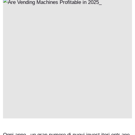
riferimento per suddividere i loro costi effettivi, il modello di
entrate per unità e le variabili chiave che influenzano la
redditività. Tracciamo anche dei confronti con il tradizionale
business dei distributori automatici, aiutando gli investitori a
determinare se i distributori automatici per il gelato resteranno
un ' impresa praticabile da entrare nel 2026.
Ogni anno , un gran numero di nuovi invest itori entr ano