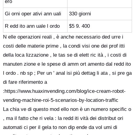
ero
Gi orni oper ativi ann uali
330 giorni
R edd ito ann uale l ordo
$5 9. 400
N elle operazioni reali , è anche necessario ded urre i
costi delle materie prime , la condi visi one dei prof itti
della loca lizzazione , le tas se di elett ric ità , i costi di
manuten zione e le spese di amm ort amento dal redd ito
l ordo . nb sp ; Per un ' anal isi più dettag li ata , si pre ga
di fare riferimento a
:https://www.huaxinvending.com/blog/ice-cream-robot-
vending-machine-roi-5-scenarios-by-location-traffic
La chia ve di questo mod ello non è un numero specific o
, ma il fatto che ri vela : la redd iti vità dei distribut ori
automati ci per il gela to non dip ende da vol umi di