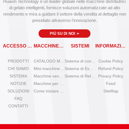
Huaxin Technology è un leader globale nelle macchine distributrici
di gelato intelligenti, fornisce soluzioni automatizzate ad alto
rendimento e mira a guidare il settore della vendita al dettaglio non
presidiato attraverso l'innovazione.
PIÙ SU DI NOI
➣
ACCESSO RAPIDO
MACCHINE VENDITRICI
SISTEMI
INFORMAZIONI
PRODOTTI
CATALOGO MACCHINE VENDITRICI
Sistema di controllo remoto
Cookie Policy
CHI SIAMO
Mini macchine per gelato da tavolo
Sistema di Espansione
Refund Policy
SISTEMA
Macchine venditrici di gelato Olala
Sistema di Refrigerazione
Privacy Policy
NOTIZIE
Macchine per gelato IYogurt
Feed
SOLUZIONI
Come iniziare con il gelato automatico?
SiteMap
FAQ
CONTATTI