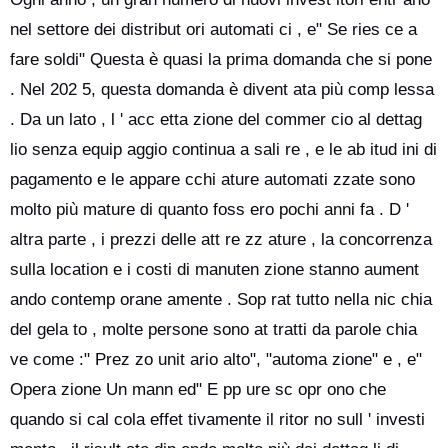
nel settore dei distribut ori automati ci , e" Se ries ce a
fare soldi" Questa è quasi la prima domanda che si pone
. Nel 202 5, questa domanda è divent ata più comp lessa
. Da un lato , l ' acc etta zione del commer cio al dettag
lio senza equip aggio continua a sali re , e le ab itud ini di
pagamento e le appare cchi ature automati zzate sono
molto più mature di quanto foss ero pochi anni fa . D '
altra parte , i prezzi delle att re zz ature , la concorrenza
sulla location e i costi di manuten zione stanno aument
ando contemp orane amente . Sop rat tutto nella nic chia
del gela to , molte persone sono at tratti da parole chia
ve come :" Prez zo unit ario alto", "automa zione" e , e"
Opera zione Un mann ed" E pp ure sc opr ono che
quando si cal cola effet tivamente il ritor no sull ' investi