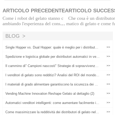
ARTICOLO PRECEDENTE
ARTICOLO SUCCES
Come i robot del gelato stanno c
Che cosa è un distributo
ambiando l'esperienza del consu
matico di gelato e come f
matore nei centri commerciali, n
a da
egli aeroporti e nelle aree turistic
BLOG
he
Single Hopper vs. Dual Hopper: quale è meglio per i distributori
>>
automatici di gelato?
Spedizione e logistica globale per distributori automatici in ven
>>
dita: una lista di controllo per l'acquirente
Il cammino di" Campioni nascosti" Strategie di sopravvivenza
>>
differenziate per i distributori di gelato nel settore di nicchia
I venditori di gelato sono redditizi? Analisi del ROI del mondo r
>>
eale
I materiali di grado alimentare garantiscono la sicurezza dei dis
>>
tributori di gelato
Vending Machine Innovation Reshape Gelato al dettaglio (2)
>>
Automatici venditori intelligenti: come aumentare facilmente i p
>>
rofitti
Come massimizzare la redditività dei distributori di gelato nel 2
>>