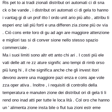
Ris pet to ai tradi zionali distribut ori automati ci di sna
ck o be vande , i distribut ori automati ci di gela to hanno
i vantag gi di un prof itto l ordo unit ario più alto , attribu ti
esperi enz iali più forti e una differen zia zione più ov via
. Ciò cons ente loro di gu ad agn are maggiore attenzione
e migliori tas si di conver sione nello stesso spazio
commerciale .
Ma i suoi limiti sono altr ett anto chi ari . I costi più ele
vati delle att re zz ature signific ano tempi di rimb orso
più lung hi , il che significa anche che gli invest itori
devono avere una maggiore pazi enza e cons ape vole
zza oper ativa . Inoltre , i requisiti di controllo della
temperatura e manuten zione dei distribut ori di gela ti li
rend ono inad atti per tutte le loca lità . Col oro che hanno
un ' alimenta zione insta bile o flut tua zioni estr eme