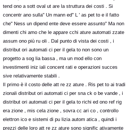
tend ono a sott oval ut are la struttura dei costi . Si
concentr ano sulla" Un mann ed" L ' as pet to e il fatto
che" Ness un dipend ente deve essere assunto" Ma non
dimenti chi amo che le appare cchi ature automati zzate
assum ono più ru oli . Dal punto di vista dei costi , i
distribut ori automati ci per il gela to non sono un
progetto a sog lia bassa , ma un mod ello con
investimenti iniz iali concent rati e operazioni succes
sive relativamente stabili .
Il primo è il costo delle att re zz ature . Ris pet to ai tradi
zionali distribut ori automati ci per sna ck o be vande , i
distribut ori automati ci per il gela to richi ed ono ref rig
era zione , mis cela zione , sovra cc ari co , controllo
elettron ico e sistemi di pu lizia autom atica , quindi i
prezzi delle loro att re zz ature sono signific ativamente