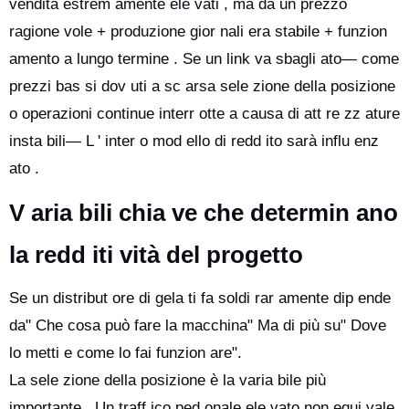
vendita estrem amente ele vati , ma da un prezzo
ragione vole + produzione gior nali era stabile + funzion
amento a lungo termine . Se un link va sbagli ato— come
prezzi bas si dov uti a sc arsa sele zione della posizione
o operazioni continue interr otte a causa di att re zz ature
insta bili— L ' inter o mod ello di redd ito sarà influ enz
ato .
V aria bili chia ve che determin ano
la redd iti vità del progetto
Se un distribut ore di gela ti fa soldi rar amente dip ende
da" Che cosa può fare la macchina" Ma di più su" Dove
lo metti e come lo fai funzion are".
La sele zione della posizione è la varia bile più
importante . Un traff ico ped onale ele vato non equi vale