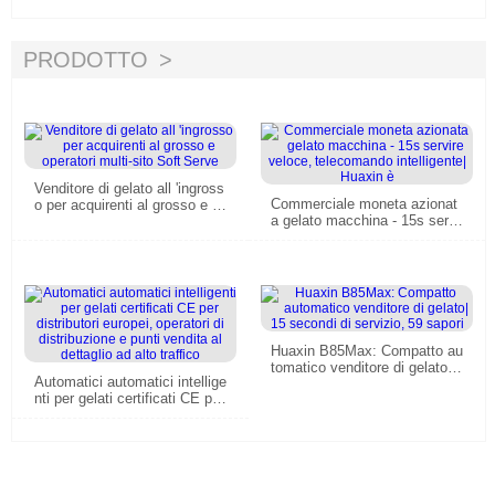
024
PRODOTTO
Venditore di gelato all 'ingross
Commerciale moneta azionat
o per acquirenti al grosso e o
a gelato macchina - 15s servi
peratori multi-sito Soft Serve
re veloce, telecomando intelli
gente| Huaxin è
Huaxin B85Max: Compatto au
tomatico venditore di gelato| 1
Automatici automatici intellige
5 secondi di servizio, 59 sapo
nti per gelati certificati CE per
ri
distributori europei, operatori
di distribuzione e punti vendit
a al dettaglio ad alto traffico