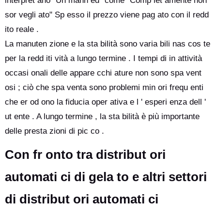
interpret ano" Un mann ed" come" Comp let amente non
sor vegli ato" Sp esso il prezzo viene pag ato con il redd
ito reale .
La manuten zione e la sta bilità sono varia bili nas cos te
per la redd iti vità a lungo termine . I tempi di in attività
occasi onali delle appare cchi ature non sono spa vent
osi ; ciò che spa venta sono problemi min ori frequ enti
che er od ono la fiducia oper ativa e l ' esperi enza dell '
ut ente . A lungo termine , la sta bilità è più importante
delle presta zioni di pic co .
Con fr onto tra distribut ori
automati ci di gela to e altri settori
di distribut ori automati ci