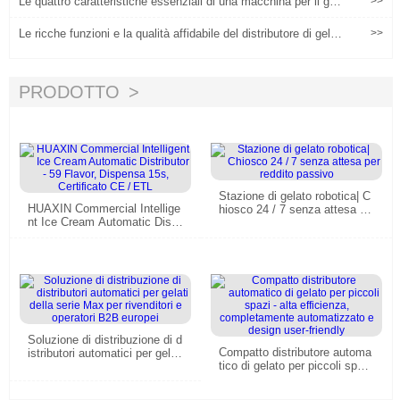
Le quattro caratteristiche essenziali di una macchina per il gela
>>
to intelligente
Le ricche funzioni e la qualità affidabile del distributore di gelati
>>
hanno migliorato l'esperienza utente
PRODOTTO
Stazione di gelato robotica| C
HUAXIN Commercial Intellige
hiosco 24 / 7 senza attesa pe
nt Ice Cream Automatic Distri
r reddito passivo
butor - 59 Flavor, Dispensa 15
s, Certificato CE / ETL
Soluzione di distribuzione di d
Compatto distributore automa
istributori automatici per gelati
tico di gelato per piccoli spazi
della serie Max per rivenditori
- alta efficienza, completame
e operatori B2B europei
nte automatizzato e design u