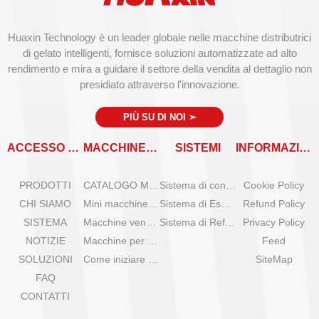
Huaxin Technology è un leader globale nelle macchine distributrici
di gelato intelligenti, fornisce soluzioni automatizzate ad alto
rendimento e mira a guidare il settore della vendita al dettaglio non
presidiato attraverso l'innovazione.
PIÙ SU DI NOI
➣
ACCESSO RAPIDO
MACCHINE VENDITRICI
SISTEMI
INFORMAZIONI
PRODOTTI
CATALOGO MACCHINE VENDITRICI
Sistema di controllo remoto
Cookie Policy
CHI SIAMO
Mini macchine per gelato da tavolo
Sistema di Espansione
Refund Policy
SISTEMA
Macchine venditrici di gelato Olala
Sistema di Refrigerazione
Privacy Policy
NOTIZIE
Macchine per gelato IYogurt
Feed
SOLUZIONI
Come iniziare con il gelato automatico?
SiteMap
FAQ
CONTATTI