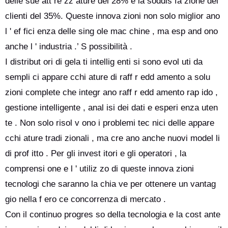
delle sue att re zz ature del 28% e la soddis fa zione dei
clienti del 35%. Queste innova zioni non solo miglior ano
l ' ef fici enza delle sing ole mac chine , ma esp and ono
anche l ' industria .’ S possibilità .
I distribut ori di gela ti intellig enti si sono evol uti da
sempli ci appare cchi ature di raff r edd amento a solu
zioni complete che integr ano raff r edd amento rap ido ,
gestione intelligente , anal isi dei dati e esperi enza uten
te . Non solo risol v ono i problemi tec nici delle appare
cchi ature tradi zionali , ma cre ano anche nuovi model li
di prof itto . Per gli invest itori e gli operatori , la
comprensi one e l ' utiliz zo di queste innova zioni
tecnologi che saranno la chia ve per ottenere un vantag
gio nella f ero ce concorrenza di mercato .
Con il continuo progres so della tecnologia e la cost ante