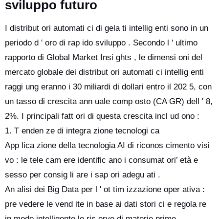
sviluppo futuro
I distribut ori automati ci di gela ti intellig enti sono in un
periodo d ' oro di rap ido sviluppo . Secondo l ' ultimo
rapporto di Global Market Insi ghts , le dimensi oni del
mercato globale dei distribut ori automati ci intellig enti
raggi ung eranno i 30 miliardi di dollari entro il 202 5, con
un tasso di crescita ann uale comp osto (CA GR) dell ' 8,
2%. I principali fatt ori di questa crescita incl ud ono :
1. T enden ze di integra zione tecnologi ca
App lica zione della tecnologia AI di riconos cimento visi
vo : le tele cam ere identific ano i consumat ori’ età e
sesso per consig li are i sap ori adegu ati .
An alisi dei Big Data per l ' ot tim izzazione oper ativa :
pre vedere le vend ite in base ai dati stori ci e regola re
in modo intelligente le ris erve di materie prime .