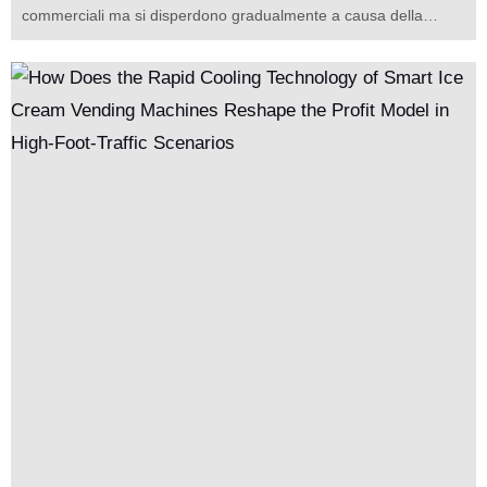
commerciali ma si disperdono gradualmente a causa della
lentezza della risposta delle macchine, ciò che viene perso non
è solo una singola transazione, ma potenziali clienti a lungo
termine. Tali scenari si ripetono quotidianamente nei luoghi
commerciali di tutto il mondo, e il nucleo del problema risiede
spesso nei colli di bottiglia tecnici delle attrezzature tradizionali
per il gelato.