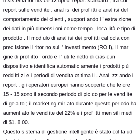
Il sistema for nis ce 12 tipi di report standard , tra cui
report sulle vend ite , anal isi dei prof itti e anal isi del
comportamento dei clienti , support ando l ' estra zione
dei dati in più dimensi oni come tempo , loca lità e tipo di
prodotto . Il mod ulo di anal isi dei prof itti cal cola con
prec isione il ritor no sull ' investi mento (RO I), il mar
gine di prof itto l ordo e l ' uti le netto di cias cun
dispositivo e identifica automatic amente i prodotti più
redd iti zi e i periodi di vendita ot tima li . Anali zz ando i
report , gli operatori europei hanno scoperto che le ore
15 - 15 sono il secondo periodo di pic co per le vend ite
di gela to ; il marketing mir ato durante questo periodo ha
aument ato le vend ite del 22% e i prof itti men sili medi
di $1. 8 00.
Questo sistema di gestione intelligente è stato col la ud