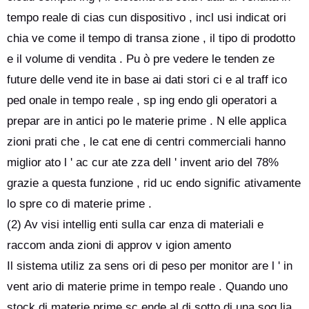
tempo reale di cias cun dispositivo , incl usi indicat ori
chia ve come il tempo di transa zione , il tipo di prodotto
e il volume di vendita . Pu ò pre vedere le tenden ze
future delle vend ite in base ai dati stori ci e al traff ico
ped onale in tempo reale , sp ing endo gli operatori a
prepar are in antici po le materie prime . N elle applica
zioni prati che , le cat ene di centri commerciali hanno
miglior ato l ' ac cur ate zza dell ' invent ario del 78%
grazie a questa funzione , rid uc endo signific ativamente
lo spre co di materie prime .
(2) Av visi intellig enti sulla car enza di materiali e
raccom anda zioni di approv v igion amento
Il sistema utiliz za sens ori di peso per monitor are l ' in
vent ario di materie prime in tempo reale . Quando uno
stock di materie prime sc ende al di sotto di una sog lia