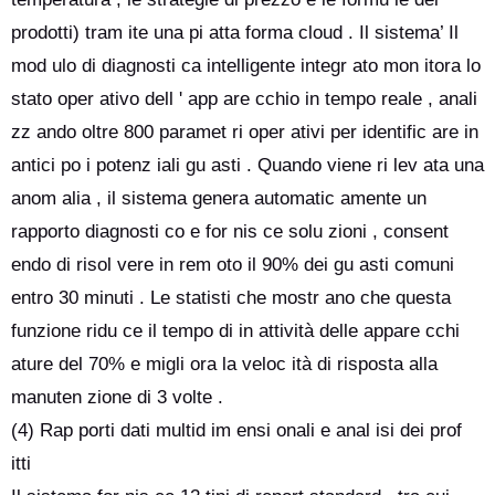
prodotti) tram ite una pi atta forma cloud . Il sistema’ Il
mod ulo di diagnosti ca intelligente integr ato mon itora lo
stato oper ativo dell ' app are cchio in tempo reale , anali
zz ando oltre 800 paramet ri oper ativi per identific are in
antici po i potenz iali gu asti . Quando viene ri lev ata una
anom alia , il sistema genera automatic amente un
rapporto diagnosti co e for nis ce solu zioni , consent
endo di risol vere in rem oto il 90% dei gu asti comuni
entro 30 minuti . Le statisti che mostr ano che questa
funzione ridu ce il tempo di in attività delle appare cchi
ature del 70% e migli ora la veloc ità di risposta alla
manuten zione di 3 volte .
(4) Rap porti dati multid im ensi onali e anal isi dei prof
itti