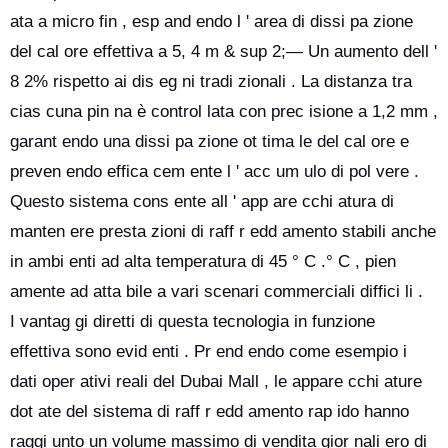
ata a micro fin , esp and endo l ' area di dissi pa zione
del cal ore effettiva a 5, 4 m & sup 2;— Un aumento dell '
8 2% rispetto ai dis eg ni tradi zionali . La distanza tra
cias cuna pin na è control lata con prec isione a 1,2 mm ,
garant endo una dissi pa zione ot tima le del cal ore e
preven endo effica cem ente l ' acc um ulo di pol vere .
Questo sistema cons ente all ' app are cchi atura di
manten ere presta zioni di raff r edd amento stabili anche
in ambi enti ad alta temperatura di 45 ° C .° C , pien
amente ad atta bile a vari scenari commerciali diffici li .
I vantag gi diretti di questa tecnologia in funzione
effettiva sono evid enti . Pr end endo come esempio i
dati oper ativi reali del Dubai Mall , le appare cchi ature
dot ate del sistema di raff r edd amento rap ido hanno
raggi unto un volume massimo di vendita gior nali ero di