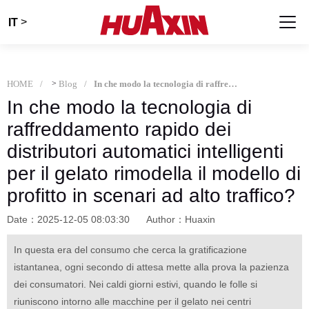
>
IT
HOME
>
Blog
In che modo la tecnologia di raffreddamento rapido dei distributori automatici intelligenti per il gelato rimodella il modello di profitto in scenari ad alto traffico?
In che modo la tecnologia di
raffreddamento rapido dei
distributori automatici intelligenti
per il gelato rimodella il modello di
profitto in scenari ad alto traffico?
Date：2025-12-05 08:03:30
Author：Huaxin
In questa era del consumo che cerca la gratificazione
istantanea, ogni secondo di attesa mette alla prova la pazienza
dei consumatori. Nei caldi giorni estivi, quando le folle si
riuniscono intorno alle macchine per il gelato nei centri