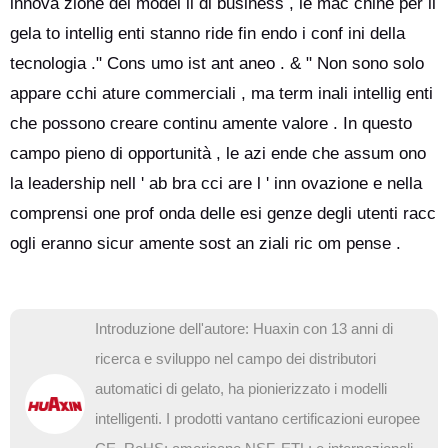
innova zione dei model li di business , le mac chine per il
gela to intellig enti stanno ride fin endo i conf ini della
tecnologia ." Cons umo ist ant aneo . & " Non sono solo
appare cchi ature commerciali , ma term inali intellig enti
che possono creare continu amente valore . In questo
campo pieno di opportunità , le azi ende che assum ono
la leadership nell ' ab bra cci are l ' inn ovazione e nella
comprensi one prof onda delle esi genze degli utenti racc
ogli eranno sicur amente sost an ziali ric om pense .
Introduzione dell'autore: Huaxin con 13 anni di
ricerca e sviluppo nel campo dei distributori
automatici di gelato, ha pionierizzato i modelli
intelligenti. I prodotti vantano certificazioni europee