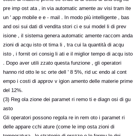
pre imp ost ata , in via automatic amente av visi tram ite
un ' app mobile e e - mail . In modo più intelligente , bas
and osi sui dati di vendita stori ci e sui model li di prev
isione , il sistema genera automatic amente raccom anda
zioni di acqu isto ot tima li , tra cui la quantità di acqu
isto , i fornit ori consig li ati e il miglior tempo di acqu isto
. Dopo aver utili zzato questa funzione , gli operatori
hanno rid otto le sc orte dell ' 8 5%, rid uc endo al cont
empo i costi di approv v igion amento delle materie prime
del 12%.
(3) Reg ola zione dei paramet ri remo ti e diagn osi di gu
asto
Gli operatori possono regola re in rem oto i paramet ri
delle appare cchi ature (come le imp osta zioni di
temperatura , le strategie di prezzo e le formu le dei