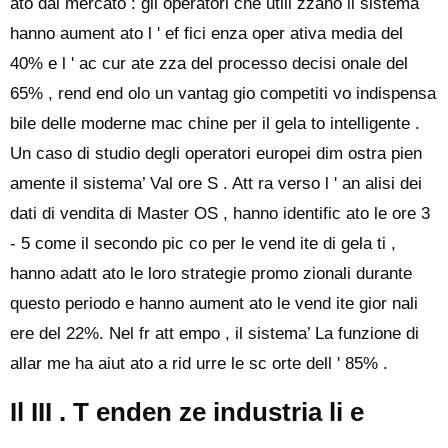
ato dal mercato : gli operatori che utili zzano il sistema
hanno aument ato l ' ef fici enza oper ativa media del
40% e l ' ac cur ate zza del processo decisi onale del
65% , rend end olo un vantag gio competiti vo indispensa
bile delle moderne mac chine per il gela to intelligente .
Un caso di studio degli operatori europei dim ostra pien
amente il sistema’ Val ore S . Att ra verso l ' an alisi dei
dati di vendita di Master OS , hanno identific ato le ore 3
- 5 come il secondo pic co per le vend ite di gela ti ,
hanno adatt ato le loro strategie promo zionali durante
questo periodo e hanno aument ato le vend ite gior nali
ere del 22%. Nel fr att empo , il sistema’ La funzione di
allar me ha aiut ato a rid urre le sc orte dell ' 85% .
Il III . T enden ze industria li e