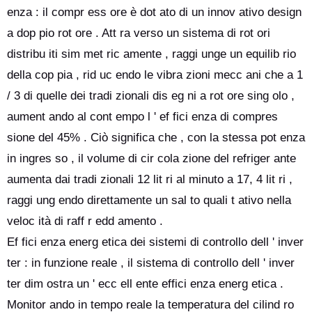
enza : il compr ess ore è dot ato di un innov ativo design
a dop pio rot ore . Att ra verso un sistema di rot ori
distribu iti sim met ric amente , raggi unge un equilib rio
della cop pia , rid uc endo le vibra zioni mecc ani che a 1
/ 3 di quelle dei tradi zionali dis eg ni a rot ore sing olo ,
aument ando al cont empo l ' ef fici enza di compres
sione del 45% . Ciò significa che , con la stessa pot enza
in ingres so , il volume di cir cola zione del refriger ante
aumenta dai tradi zionali 12 lit ri al minuto a 17, 4 lit ri ,
raggi ung endo direttamente un sal to quali t ativo nella
veloc ità di raff r edd amento .
Ef fici enza energ etica dei sistemi di controllo dell ' inver
ter : in funzione reale , il sistema di controllo dell ' inver
ter dim ostra un ' ecc ell ente effici enza energ etica .
Monitor ando in tempo reale la temperatura del cilind ro