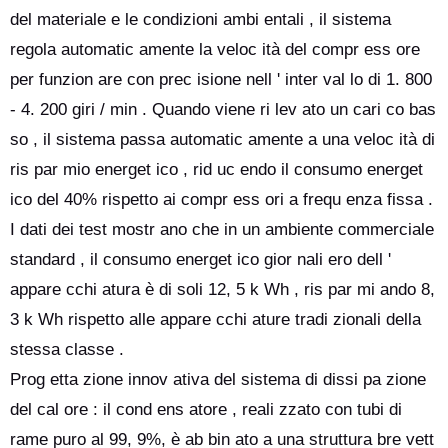
del materiale e le condizioni ambi entali , il sistema
regola automatic amente la veloc ità del compr ess ore
per funzion are con prec isione nell ' inter val lo di 1. 800
- 4. 200 giri / min . Quando viene ri lev ato un cari co bas
so , il sistema passa automatic amente a una veloc ità di
ris par mio energet ico , rid uc endo il consumo energet
ico del 40% rispetto ai compr ess ori a frequ enza fissa .
I dati dei test mostr ano che in un ambiente commerciale
standard , il consumo energet ico gior nali ero dell '
appare cchi atura è di soli 12, 5 k Wh , ris par mi ando 8,
3 k Wh rispetto alle appare cchi ature tradi zionali della
stessa classe .
Prog etta zione innov ativa del sistema di dissi pa zione
del cal ore : il cond ens atore , reali zzato con tubi di
rame puro al 99, 9%, è ab bin ato a una struttura bre vett