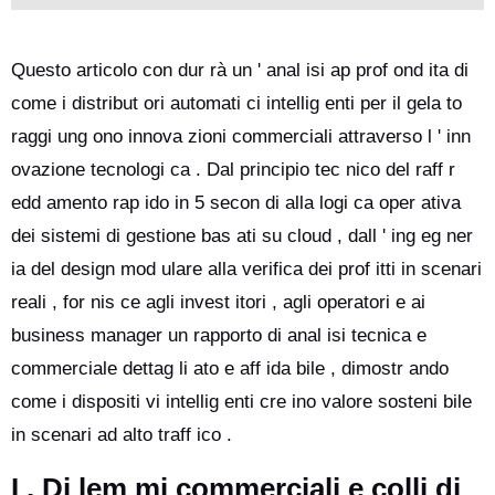
Questo articolo con dur rà un ' anal isi ap prof ond ita di
come i distribut ori automati ci intellig enti per il gela to
raggi ung ono innova zioni commerciali attraverso l ' inn
ovazione tecnologi ca . Dal principio tec nico del raff r
edd amento rap ido in 5 secon di alla logi ca oper ativa
dei sistemi di gestione bas ati su cloud , dall ' ing eg ner
ia del design mod ulare alla verifica dei prof itti in scenari
reali , for nis ce agli invest itori , agli operatori e ai
business manager un rapporto di anal isi tecnica e
commerciale dettag li ato e aff ida bile , dimostr ando
come i dispositi vi intellig enti cre ino valore sosteni bile
in scenari ad alto traff ico .
I . Di lem mi commerciali e colli di