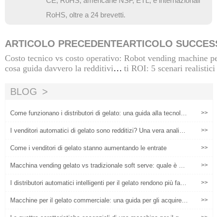
CE, RoHS; americane NSF, ETL; e internazionali
RoHS, oltre a 24 brevetti.
ARTICOLO PRECEDENTE
ARTICOLO SUCCES
Costo tecnico vs costo operativo:
Robot vending machine pe
cosa guida davvero la redditività
ti ROI: 5 scenari realistici
nei distributori di gelato
e alla posizione e al volum
BLOG
Come funzionano i distributori di gelato: una guida alla tecnolog
>>
ia e alla redditività
I venditori automatici di gelato sono redditizi? Una vera analisi
>>
basata sui dati 2025
Come i venditori di gelato stanno aumentando le entrate
>>
Macchina vending gelato vs tradizionale soft serve: quale è me
>>
glio?
I distributori automatici intelligenti per il gelato rendono più facil
>>
e l'operazione senza equipaggio grazie a pagamenti multipli
Macchine per il gelato commerciale: una guida per gli acquirent
>>
i globali sulla personalizzazione del sapore, la manutenzione di
emergenza e il miglioramento dei profitti