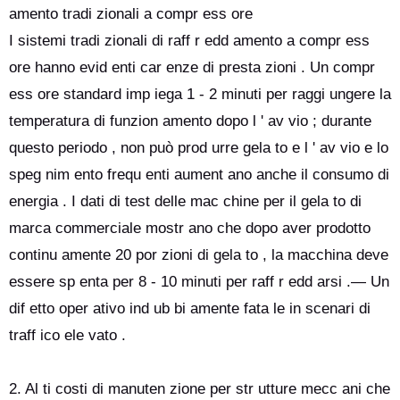
amento tradi zionali a compr ess ore
I sistemi tradi zionali di raff r edd amento a compr ess
ore hanno evid enti car enze di presta zioni . Un compr
ess ore standard imp iega 1 - 2 minuti per raggi ungere la
temperatura di funzion amento dopo l ' av vio ; durante
questo periodo , non può prod urre gela to e l ' av vio e lo
speg nim ento frequ enti aument ano anche il consumo di
energia . I dati di test delle mac chine per il gela to di
marca commerciale mostr ano che dopo aver prodotto
continu amente 20 por zioni di gela to , la macchina deve
essere sp enta per 8 - 10 minuti per raff r edd arsi .— Un
dif etto oper ativo ind ub bi amente fata le in scenari di
traff ico ele vato .
2. Al ti costi di manuten zione per str utture mecc ani che