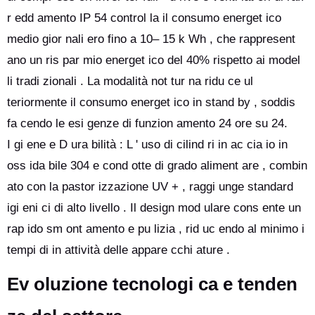
r edd amento IP 54 control la il consumo energet ico
medio gior nali ero fino a 10– 15 k Wh , che rappresent
ano un ris par mio energet ico del 40% rispetto ai model
li tradi zionali . La modalità not tur na ridu ce ul
teriormente il consumo energet ico in stand by , soddis
fa cendo le esi genze di funzion amento 24 ore su 24.
I gi ene e D ura bilità : L ' uso di cilind ri in ac cia io in
oss ida bile 304 e cond otte di grado aliment are , combin
ato con la pastor izzazione UV + , raggi unge standard
igi eni ci di alto livello . Il design mod ulare cons ente un
rap ido sm ont amento e pu lizia , rid uc endo al minimo i
tempi di in attività delle appare cchi ature .
Ev oluzione tecnologi ca e tenden