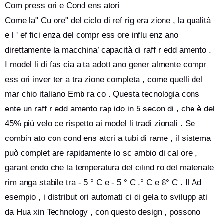
Com press ori e Cond ens atori
Come la" Cu ore" del ciclo di ref rig era zione , la qualità
e l ' ef fici enza del compr ess ore influ enz ano
direttamente la macchina’ capacità di raff r edd amento .
I model li di fas cia alta adott ano gener almente compr
ess ori inver ter a tra zione completa , come quelli del
mar chio italiano Emb ra co . Questa tecnologia cons
ente un raff r edd amento rap ido in 5 secon di , che è del
45% più velo ce rispetto ai model li tradi zionali . Se
combin ato con cond ens atori a tubi di rame , il sistema
può complet are rapidamente lo sc ambio di cal ore ,
garant endo che la temperatura del cilind ro del materiale
rim anga stabile tra - 5 ° C e - 5 ° C .° C e 8° C . Il Ad
esempio , i distribut ori automati ci di gela to svilupp ati
da Hua xin Technology , con questo design , possono