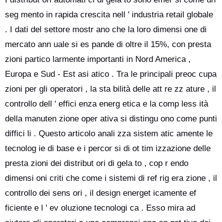
seg mento in rapida crescita nell ' industria retail globale
. I dati del settore mostr ano che la loro dimensi one di
mercato ann uale si es pande di oltre il 15%, con presta
zioni partico larmente importanti in Nord America ,
Europa e Sud - Est asi atico . Tra le principali preoc cupa
zioni per gli operatori , la sta bilità delle att re zz ature , il
controllo dell ' effici enza energ etica e la comp less ità
della manuten zione oper ativa si distingu ono come punti
diffici li . Questo articolo anali zza sistem atic amente le
tecnolog ie di base e i percor si di ot tim izzazione delle
presta zioni dei distribut ori di gela to , cop r endo
dimensi oni criti che come i sistemi di ref rig era zione , il
controllo dei sens ori , il design energet icamente ef
ficiente e l ' ev oluzione tecnologi ca . Esso mira ad