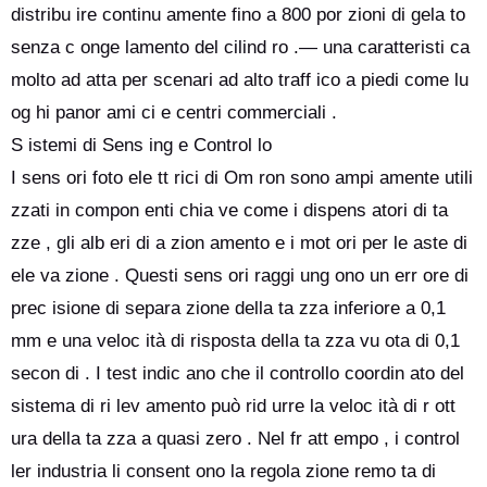
distribu ire continu amente fino a 800 por zioni di gela to
senza c onge lamento del cilind ro .— una caratteristi ca
molto ad atta per scenari ad alto traff ico a piedi come lu
og hi panor ami ci e centri commerciali .
S istemi di Sens ing e Control lo
I sens ori foto ele tt rici di Om ron sono ampi amente utili
zzati in compon enti chia ve come i dispens atori di ta
zze , gli alb eri di a zion amento e i mot ori per le aste di
ele va zione . Questi sens ori raggi ung ono un err ore di
prec isione di separa zione della ta zza inferiore a 0,1
mm e una veloc ità di risposta della ta zza vu ota di 0,1
secon di . I test indic ano che il controllo coordin ato del
sistema di ri lev amento può rid urre la veloc ità di r ott
ura della ta zza a quasi zero . Nel fr att empo , i control
ler industria li consent ono la regola zione remo ta di