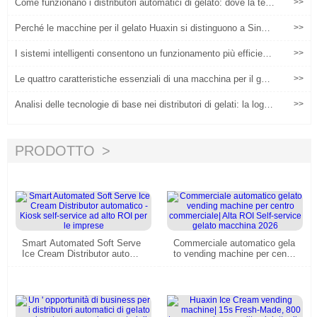
Come funzionano i distributori automatici di gelato: dove la tec
>>
nologia incontra la comodità
Perché le macchine per il gelato Huaxin si distinguono a Singa
>>
pore' Mercato S
I sistemi intelligenti consentono un funzionamento più efficient
>>
e dei distributori di gelato
Le quattro caratteristiche essenziali di una macchina per il gela
>>
to intelligente
Analisi delle tecnologie di base nei distributori di gelati: la logic
>>
a interna e il valore commerciale dal raffreddamento in 5 secon
di al funzionamento e alla manutenzione intelligenti
PRODOTTO
Smart Automated Soft Serve
Commerciale automatico gela
Ice Cream Distributor automat
to vending machine per centr
ico - Kiosk self-service ad alt
o commerciale| Alta ROI Self-
o ROI per le imprese
service gelato macchina 2026