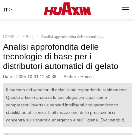
>
IT
HOME
>
Blog
Analisi approfondita delle tecnologie di base per i distributori automatici di gelato
Analisi approfondita delle
tecnologie di base per i
distributori automatici di gelato
Date：2025-10-31 11:50:38
Author：Huaxin
Il mercato dei venditori di gelati si sta espandendo rapidamente.
Questo articolo analizza le tecnologie principali come
compressori inverter e sensori intelligenti che garantiscono
stabilità ed efficienza. L'ottimizzazione delle prestazioni si
concentra sul risparmio energetico e sull ' igiene. Evolvendo da
semplici dispositivi, le macchine moderne sono terminali