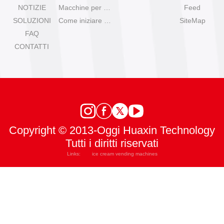
NOTIZIE
Macchine per gelato IYogurt
Feed
SOLUZIONI
Come iniziare con il gelato automatico?
SiteMap
FAQ
CONTATTI
Copyright © 2013-Oggi Huaxin Technology
Tutti i diritti riservati
Links:
ice cream vending machines