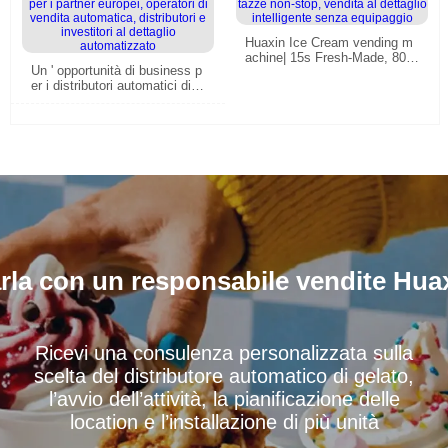
Huaxin Ice Cream vending m
achine| 15s Fresh-Made, 800
Un ' opportunità di business p
tazze non-stop, vendita al det
er i distributori automatici di g
taglio intelligente senza equip
elato per i partner europei, op
aggio
eratori di vendita automatica,
distributori e investitori al dett
aglio automatizzato
rla con un responsabile vendite Hua
Ricevi una consulenza personalizzata sulla
scelta del distributore automatico di gelato,
l’avvio dell’attività, la pianificazione delle
location e l’installazione di più unità