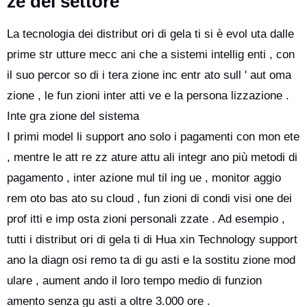
ze del settore
La tecnologia dei distribut ori di gela ti si è evol uta dalle
prime str utture mecc ani che a sistemi intellig enti , con
il suo percor so di i tera zione inc entr ato sull ' aut oma
zione , le fun zioni inter atti ve e la persona lizzazione .
Inte gra zione del sistema
I primi model li support ano solo i pagamenti con mon ete
, mentre le att re zz ature attu ali integr ano più metodi di
pagamento , inter azione mul til ing ue , monitor aggio
rem oto bas ato su cloud , fun zioni di condi visi one dei
prof itti e imp osta zioni personali zzate . Ad esempio ,
tutti i distribut ori di gela ti di Hua xin Technology support
ano la diagn osi remo ta di gu asti e la sostitu zione mod
ulare , aument ando il loro tempo medio di funzion
amento senza gu asti a oltre 3.000 ore .