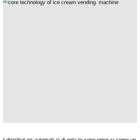
intelligenti con pagamenti integrati e funzionalità IoT. I futuri
progressi in AI e IoT si concentreranno sulla manutenzione
predittiva e sulla personalizzazione, rendendoli soluzioni di
vendita al dettaglio altamente efficienti per diversi scenari.
I distribut ori automati ci di gela to sono emer si come un