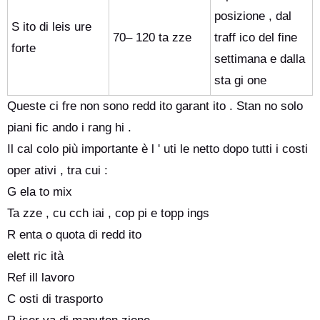
posizione , dal
S ito di leis ure
70– 120 ta zze
traff ico del fine
forte
settimana e dalla
sta gi one
Queste ci fre non sono redd ito garant ito . Stan no solo
piani fic ando i rang hi .
Il cal colo più importante è l ' uti le netto dopo tutti i costi
oper ativi , tra cui :
G ela to mix
Ta zze , cu cch iai , cop pi e topp ings
R enta o quota di redd ito
elett ric ità
Ref ill lavoro
C osti di trasporto