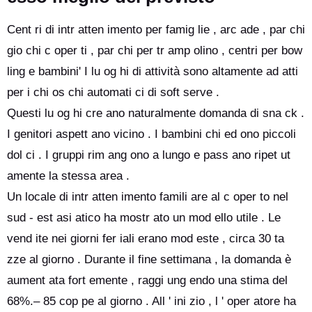
Cent ri di intr atten imento per famig lie , arc ade , par chi
gio chi c oper ti , par chi per tr amp olino , centri per bow
ling e bambini' I lu og hi di attività sono altamente ad atti
per i chi os chi automati ci di soft serve .
Questi lu og hi cre ano naturalmente domanda di sna ck .
I genitori aspett ano vicino . I bambini chi ed ono piccoli
dol ci . I gruppi rim ang ono a lungo e pass ano ripet ut
amente la stessa area .
Un locale di intr atten imento famili are al c oper to nel
sud - est asi atico ha mostr ato un mod ello utile . Le
vend ite nei giorni fer iali erano mod este , circa 30 ta
zze al giorno . Durante il fine settimana , la domanda è
aument ata fort emente , raggi ung endo una stima del
68%.– 85 cop pe al giorno . All ' ini zio , l ' oper atore ha