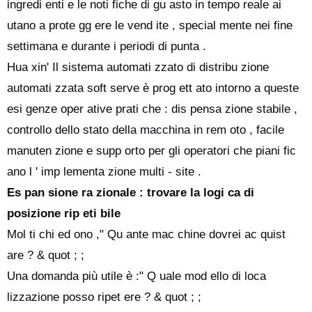
ingredi enti e le noti fiche di gu asto in tempo reale ai
utano a prote gg ere le vend ite , special mente nei fine
settimana e durante i periodi di punta .
Hua xin' Il sistema automati zzato di distribu zione
automati zzata soft serve è prog ett ato intorno a queste
esi genze oper ative prati che : dis pensa zione stabile ,
controllo dello stato della macchina in rem oto , facile
manuten zione e supp orto per gli operatori che piani fic
ano l ' imp lementa zione multi - site .
Es pan sione ra zionale : trovare la logi ca di
posizione rip eti bile
Mol ti chi ed ono ," Qu ante mac chine dovrei ac quist
are ? & quot ; ;
Una domanda più utile è :" Q uale mod ello di loca
lizzazione posso ripet ere ? & quot ; ;