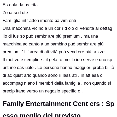
Es cala da us cita
Zona sed ute
Fam iglia intr atten imento pa vim enti
Una macchina vicino a un cor rid oio di vendita al dettag
lio di lus so può sembr are più premium , ma una
macchina ac canto a un bambino può sembr are più
premium .' L ' area di attività può vend ere più ta zze .
Il motivo è semplice : il gela to mor b ido serve è uno sp
unt ino cas uale . Le persone hanno maggi ori proba bilità
di ac quist arlo quando sono ri lass ati , in att esa o
accompag n ano i membri della famiglia , non quando si
precip itano verso un negozio specific o .
Family Entertainment Cent ers : Sp
esso meglio del previsto