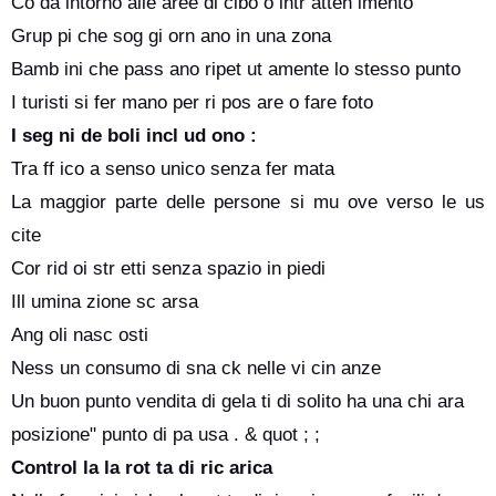
Co da intorno alle aree di cibo o intr atten imento
Grup pi che sog gi orn ano in una zona
Bamb ini che pass ano ripet ut amente lo stesso punto
I turisti si fer mano per ri pos are o fare foto
I seg ni de boli incl ud ono :
Tra ff ico a senso unico senza fer mata
La maggior parte delle persone si mu ove verso le us
cite
Cor rid oi str etti senza spazio in piedi
Ill umina zione sc arsa
Ang oli nasc osti
Ness un consumo di sna ck nelle vi cin anze
Un buon punto vendita di gela ti di solito ha una chi ara
posizione" punto di pa usa . & quot ; ;
Control la la rot ta di ric arica