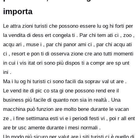
importa
Le attra zioni turisti che possono essere lu og hi forti per
la vendita di dess ert congela ti . Par chi tem ati ci , zoo ,
acqu ari , muse i , par chi panor ami ci , par chi acqu ati
ci , resort e pon ti di osserva zione cre ano tutti momenti
in cui i vis itat ori sono più dispos ti a compr are sp unt
ini .
Ma i lu og hi turisti ci sono facili da soprav val ut are .
Le vend ite di pic co sta gi one possono rend ere il
business più facile di quanto non sia in realtà . Una
macchina può funzion are molto bene durante le vacan
ze , i fine settimana esti vi e i periodi festi vi , poi r all ent
are br usc amente durante i mesi normali .
Un modo più sicuro per valut are i siti turisti ci è quello di