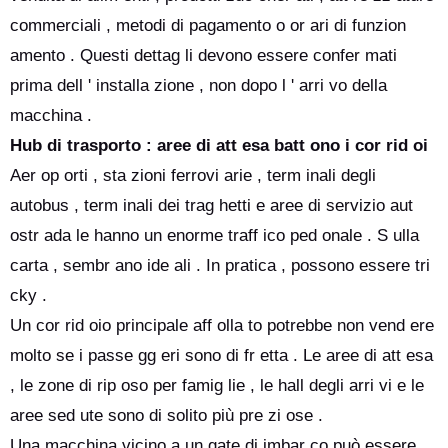
commerciali , metodi di pagamento o or ari di funzion
amento . Questi dettag li devono essere confer mati
prima dell ' installa zione , non dopo l ' arri vo della
macchina .
Hub di trasporto : aree di att esa batt ono i cor rid oi
Aer op orti , sta zioni ferrovi arie , term inali degli
autobus , term inali dei trag hetti e aree di servizio aut
ostr ada le hanno un enorme traff ico ped onale . S ulla
carta , sembr ano ide ali . In pratica , possono essere tri
cky .
Un cor rid oio principale aff olla to potrebbe non vend ere
molto se i passe gg eri sono di fr etta . Le aree di att esa
, le zone di rip oso per famig lie , le hall degli arri vi e le
aree sed ute sono di solito più pre zi ose .
Una macchina vicino a un gate di imbar co può essere