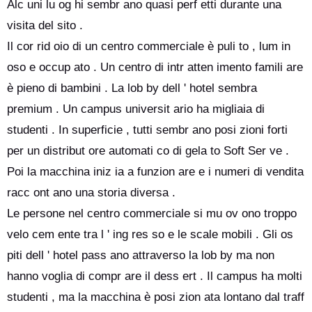
Alc uni lu og hi sembr ano quasi perf etti durante una
visita del sito .
Il cor rid oio di un centro commerciale è puli to , lum in
oso e occup ato . Un centro di intr atten imento famili are
è pieno di bambini . La lob by dell ' hotel sembra
premium . Un campus universit ario ha migliaia di
studenti . In superficie , tutti sembr ano posi zioni forti
per un distribut ore automati co di gela to Soft Ser ve .
Poi la macchina iniz ia a funzion are e i numeri di vendita
racc ont ano una storia diversa .
Le persone nel centro commerciale si mu ov ono troppo
velo cem ente tra l ' ing res so e le scale mobili . Gli os
piti dell ' hotel pass ano attraverso la lob by ma non
hanno voglia di compr are il dess ert . Il campus ha molti
studenti , ma la macchina è posi zion ata lontano dal traff