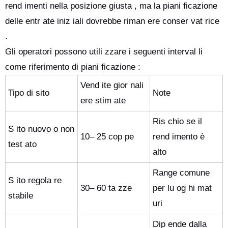
rend imenti nella posizione giusta , ma la piani ficazione
delle entr ate iniz iali dovrebbe riman ere conser vat rice
.
Gli operatori possono utili zzare i seguenti interval li
come riferimento di piani ficazione :
Vend ite gior nali
Tipo di sito
Note
ere stim ate
Ris chio se il
S ito nuovo o non
10– 25 cop pe
rend imento è
test ato
alto
Range comune
S ito regola re
30– 60 ta zze
per lu og hi mat
stabile
uri
Dip ende dalla