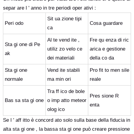
separ are l ' anno in tre periodi oper ativi :
Sit ua zione tipi
Peri odo
Cosa guardare
ca
Al te vend ite ,
Fre qu enza di ric
Sta gi one di Pe
utiliz zo velo ce
arica e gestione
ak
dei materiali
della co da
Sta gi one
Vend ite stabili
Pro fit to men sile
normale
ma min ori
reale
Tra ff ico de bole
Pres sione R
Bas sa sta gi one
o imp atto meteor
enta
olog ico
Se l ' aff itto è concord ato solo sulla base della fiducia in
alta sta gi one , la bassa sta gi one può creare pressione