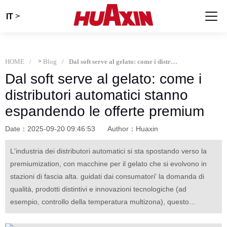
>
IT
HOME
>
Blog
Dal soft serve al gelato: come i distributori automatici stanno espandendo le offerte premium
Dal soft serve al gelato: come i
distributori automatici stanno
espandendo le offerte premium
Date：2025-09-20 09:46:53
Author：Huaxin
L'industria dei distributori automatici si sta spostando verso la
premiumization, con macchine per il gelato che si evolvono in
stazioni di fascia alta. guidati dai consumatori' la domanda di
qualità, prodotti distintivi e innovazioni tecnologiche (ad
esempio, controllo della temperatura multizona), questo
cambiamento aumenta il prezzo e il valore di business. Le