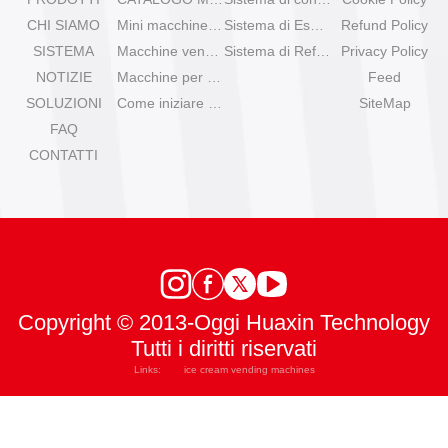
CHI SIAMO
Mini macchine per gelato da tavolo
Sistema di Espansione
Refund Policy
SISTEMA
Macchine venditrici di gelato Olala
Sistema di Refrigerazione
Privacy Policy
NOTIZIE
Macchine per gelato IYogurt
Feed
SOLUZIONI
Come iniziare con il gelato automatico?
SiteMap
FAQ
CONTATTI
Copyright © 2013-Oggi Huaxin Technology
Tutti i diritti riservati
Links:
ice cream vending machines