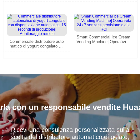
gli operatori che vogliono ven
dere dessert sani 24 / 7
Smart Commercial Ice Cream
Commerciale distributore auto
Vending Machine| Operatività
matico di yogurt congelato co
24 / 7 senza supervisione e al
n dispensazione automatica|
to ROI
15 secondi di produzione| Mo
nitoraggio remoto
rla con un responsabile vendite Hua
Ricevi una consulenza personalizzata sulla
scelta del distributore automatico di gelato,