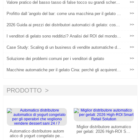
Valore pratico del basso tasso di false tocco su grandi schermi
>>
di distributori automatici di gelato
Profitto dall 'angolo del bar: come una macchina per il gelato co
>>
mpletamente automatica può aumentare il prezzo unitario del cl
iente del 30%?
2026 Guida ai prezzi dei distributori automatici di gelato: cosa
>>
stai pagando effettivamente?
I venditori di gelato sono redditizi? Analisi del ROI del mondo r
>>
eale
Case Study: Scaling di un business di vendite automatiche di g
>>
elati nel mercato statunitense
Soluzione dei problemi comuni per i venditori di gelato
>>
Macchine automatiche per il gelato Cina: perché gli acquirenti g
>>
lobali approvvigionano macchine automatiche per il gelato dalla
Cina
PRODOTTO
Miglior distributore automatico
Automatico distributore autom
per gelati: 2026 High-ROI Sm
atico di yogurt congelato per
art Retail Solution