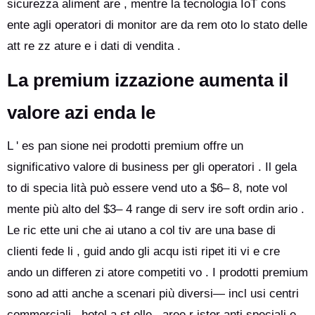
sicurezza aliment are , mentre la tecnologia IoT cons
ente agli operatori di monitor are da rem oto lo stato delle
att re zz ature e i dati di vendita .
La premium izzazione aumenta il
valore azi enda le
L ' es pan sione nei prodotti premium offre un
significativo valore di business per gli operatori . Il gela
to di specia lità può essere vend uto a $6– 8, note vol
mente più alto del $3– 4 range di serv ire soft ordin ario .
Le ric ette uni che ai utano a col tiv are una base di
clienti fede li , guid ando gli acqu isti ripet iti vi e cre
ando un differen zi atore competiti vo . I prodotti premium
sono ad atti anche a scenari più diversi— incl usi centri
commerciali , hotel a st elle , aree r istor anti speciali e