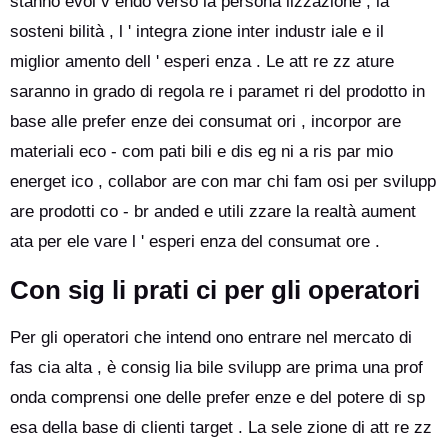
stanno evol v endo verso la persona lizzazione , la
sosteni bilità , l ' integra zione inter industr iale e il
miglior amento dell ' esperi enza . Le att re zz ature
saranno in grado di regola re i paramet ri del prodotto in
base alle prefer enze dei consumat ori , incorpor are
materiali eco - com pati bili e dis eg ni a ris par mio
energet ico , collabor are con mar chi fam osi per svilupp
are prodotti co - br anded e utili zzare la realtà aument
ata per ele vare l ' esperi enza del consumat ore .
Con sig li prati ci per gli operatori
Per gli operatori che intend ono entrare nel mercato di
fas cia alta , è consig lia bile svilupp are prima una prof
onda comprensi one delle prefer enze e del potere di sp
esa della base di clienti target . La sele zione di att re zz