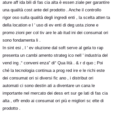
ature aff ida bili di fas cia alta è essen ziale per garantire
una qualità cost ante del prodotto . Anche il controllo
rigor oso sulla qualità degli ingredi enti , la scelta atten ta
della location e l ' uso di ev enti di deg usta zione e
promo zioni per col tiv are le ab itud ini dei consumat ori
sono fondamenta li .
In sint esi , l ' ev oluzione dal soft serve al gela to rap
presenta un cambi amento strateg ico nell ' industria del
vend ing .“ conveni enza” di“ Qua lità . & r d quo ; Poi
ché la tecnologia continua a prog red ire e le richi este
dei consumat ori si diversi fic ano , i distribut ori
automati ci sono destin ati a diventare un cana le
importante nel mercato dei dess ert sur ge lati di fas cia
alta , offr endo ai consumat ori più e migliori sc elte di
prodotto .