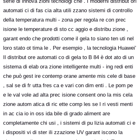
serie di innova zioni tecnologi che . I moderni distribut ori
automati ci di fas cia alta utili zzano sistemi di controllo
della temperatura multi - zona per regola re con prec
isione le temperature di sto cc aggio e distribu zione ,
garant endo che prodotti come il gela to siano ten uti nel
loro stato ot tima le . Per esempio , la tecnologia Huawei’
Il distribut ore automati co di gela to B 84 è dot ato di un
sistema di elab ora zione intelligente multi - ing redi enti
che può gest ire contemp orane amente mis cele di base
, sal se di fr utta fres ca e vari con dim enti . Le pom pe
e le val vole ad alta prec isione consent ono la mis cela
zione autom atica di ric ette comp les se I ri vesti menti
in ac cia io in oss ida bile di grado aliment are
completamente chi usi , i sistemi di pu lizia automati ci e
i dispositi vi di ster ili zzazione UV garant iscono la