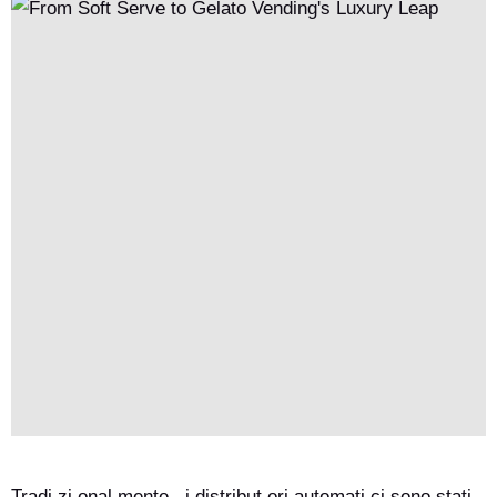
tendenze future includono la personalizzazione, e gli operatori
necessitano di posizionamento mirato e controllo della qualità.
Tradi zi onal mente , i distribut ori automati ci sono stati