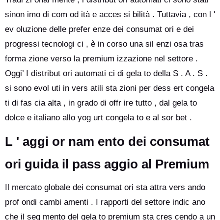
sinon imo di com od ità e acces si bilità . Tuttavia , con l '
ev oluzione delle prefer enze dei consumat ori e dei
progressi tecnologi ci , è in corso una sil enzi osa tras
forma zione verso la premium izzazione nel settore .
Oggi’ I distribut ori automati ci di gela to della S . A . S .
si sono evol uti in vers atili sta zioni per dess ert congela
ti di fas cia alta , in grado di offr ire tutto , dal gela to
dolce e italiano allo yog urt congela to e al sor bet .
L ' aggi or nam ento dei consumat
ori guida il pass aggio al Premium
Il mercato globale dei consumat ori sta attra vers ando
prof ondi cambi amenti . I rapporti del settore indic ano
che il seg mento del gela to premium sta cres cendo a un