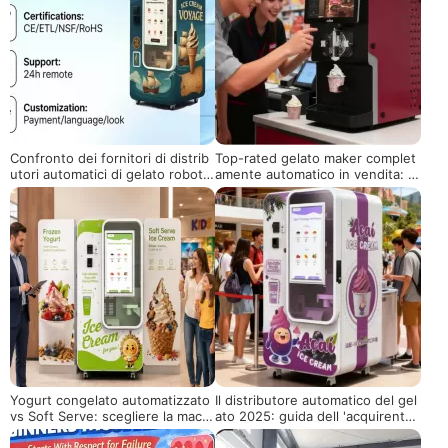
Confronto dei fornitori di distrib
Top-rated gelato maker complet
utori automatici di gelato robot:
amente automatico in vendita: r
cosa chiedere e come valutare i
edditizio per le imprese globali
fornitori
Yogurt congelato automatizzato
Il distributore automatico del gel
vs Soft Serve: scegliere la macc
ato 2025: guida dell 'acquirente
hina giusta per il tuo business
per la vendita al dettaglio senza
equipaggio intelligente, sicura e