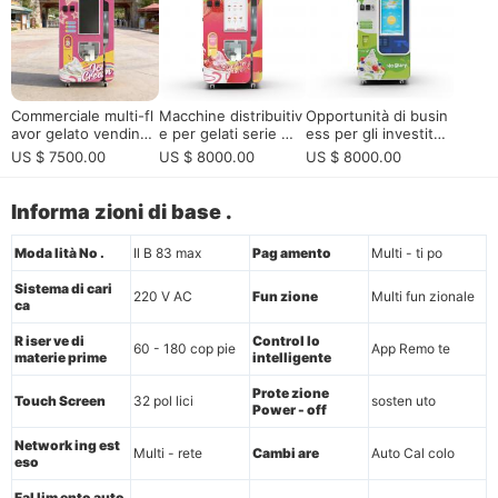
Commerciale multi-fl
Macchine distribuitiv
Opportunità di busin
avor gelato vending
e per gelati serie Ma
ess per gli investitori
machine per uso est
x ad alta capacità per
europei, operatori di
US $ 7500.00
US $ 8000.00
US $ 8000.00
erno e interno| Alta
operatori europei, di
vendita automatica,
Capacità Self-Servic
stributori, centri com
distributori, centri co
e Dessert Vending M
merciali, aeroporti e
mmerciali, aeroporti
Informa zioni di base .
achine
attrazioni turistiche
e attrazioni turistich
e
Moda lità No .
Il B 83 max
Pag amento
Multi - ti po
Sistema di cari
220 V AC
Fun zione
Multi fun zionale
ca
R iser ve di
Control lo
60 - 180 cop pie
App Remo te
materie prime
intelligente
Prote zione
Touch Screen
32 pol lici
sosten uto
Power - off
Network ing est
Multi - rete
Cambi are
Auto Cal colo
eso
Fal lim ento auto