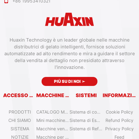
+86 19953410321
Huaxin Technology è un leader globale nelle macchine
distributrici di gelato intelligenti, fornisce soluzioni
automatizzate ad alto rendimento e mira a guidare il settore
della vendita al dettaglio non presidiato attraverso
l'innovazione.
PIÙ SU DI NOI
➣
ACCESSO RAPIDO
MACCHINE VENDITRICI
SISTEMI
INFORMAZIONI
PRODOTTI
CATALOGO MACCHINE VENDITRICI
Sistema di controllo remoto
Cookie Policy
CHI SIAMO
Mini macchine per gelato da tavolo
Sistema di Espansione
Refund Policy
SISTEMA
Macchine venditrici di gelato Olala
Sistema di Refrigerazione
Privacy Policy
NOTIZIE
Macchine per gelato IYogurt
Feed