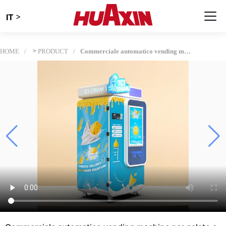
>
IT
HOME
>
PRODUCT
Commerciale automatico vending machine per gelato con auto-pulizia| High Profit serie HUAXIN B