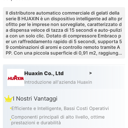
Il distributore automatico commerciale di gelati della
serie B HUAXIN è un dispositivo intelligente ad alto pr
ofitto per le imprese non sorvegliate, caratterizzato d
a dispensa veloce di tazza di 15 secondi e auto-pulizi
a con un solo clic. Dotato di compressore Embraco p
er un raffreddamento rapido di 5 secondi, supporta 5
9 combinazioni di aromi e controllo remoto tramite A
PP. Con una piccola superficie di 0,91 m2, raggiunge
oltre il 65% del profitto lordo, un ROI di 3 - 4 mesi e u
na certificazione globale per un uso affidabile nei cen
tri commerciali, luoghi panoramici e altro ancora.
Huaxin Co., Ltd
>
Introduzione all'azienda Huaxin
I Nostri Vantaggi
Efficiente e Intelligente, Bassi Costi Operativi
Componenti principali di alto livello, ottime
prestazioni e durabilità