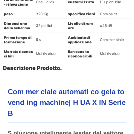
One - click
custom izz ato
Dis p oni bile
- ri leva zione
peso
320 Kg
speci fica zioni
Com pa ct
Dim ensi one
Liv ello di rum
32 pol lici
≤45 dB
dello scher mo
ore
Pr imo tempo di
Ambiente di
5 s
Com mer ciale
formazione
applicazione
Mon ete riconos
Ban cono te
Mul tiv aluta
Mul tiv aluta
ci bili
riconos ci bili
Descrizione Prodotto.
Com mer ciale automati co gela to
vend ing machine| H UA X IN Serie
B
S oluzione intelligente leader del settore