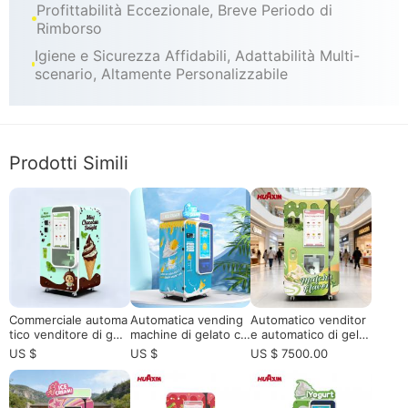
Profittabilità Eccezionale, Breve Periodo di
Rimborso
Igiene e Sicurezza Affidabili, Adattabilità Multi-
scenario, Altamente Personalizzabile
Prodotti Simili
Commerciale automa
Automatica vending
Automatico venditor
tico venditore di gela
machine di gelato co
e automatico di gelat
to per la vendita| Ris
mmerciale| Autopuliz
i Soft Serve: il futuro
US $
US $
US $ 7500.00
parmio di spazio e pr
ia e controllo intellig
della vendita al detta
ofitto elevato
ente per un profitto
glio senza equipaggi
elevato
o