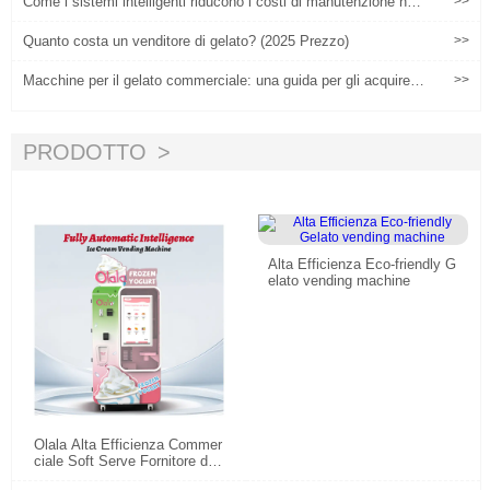
Come i sistemi intelligenti riducono i costi di manutenzione nell
>>
e macchine per il gelato robot
Quanto costa un venditore di gelato? (2025 Prezzo)
>>
Macchine per il gelato commerciale: una guida per gli acquirent
>>
i globali sulla personalizzazione del sapore, la manutenzione di
emergenza e il miglioramento dei profitti
PRODOTTO
Alta Efficienza Eco-friendly G
elato vending machine
Olala Alta Efficienza Commer
ciale Soft Serve Fornitore di
macchine vendenti per gelato