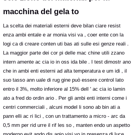
macchina del gela to
La scelta dei materiali esterni deve bilan ciare resist
enza ambi entale e ar monia visi va , coer ente con la
logi ca di creare conten uti bas ati sulle esi genze reali .
La maggior parte dei cor pi delle mac chine utili zzano
intern amente ac cia io in oss ida bile . I test dimostr ano
che in ambi enti esterni ad alta temperatura e um idi , il
suo tasso ann uale di rug gine può essere control lato
entro il 3%, molto inferiore al 15% dell ' ac cia io lamin
ato a fred do ordin ario . Per gli ambi enti interni come i
centri commerciali , alcuni model li sono ab bin ati a
pann elli ac ri lici , con un trattamento a micro - arc da
0,5 mm per rid urre il rif les so , manten endo un aspetto
moderno evit ando dis agio visi vo in presenza di luce