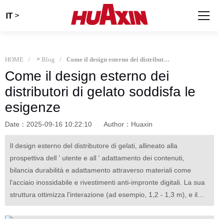
>
IT
HOME
>
Blog
Come il design esterno dei distributori di gelato soddisfa le esigenze
Come il design esterno dei
distributori di gelato soddisfa le
esigenze
Date：2025-09-16 10:22:10
Author：Huaxin
Il design esterno del distributore di gelati, allineato alla
prospettiva dell ' utente e all ' adattamento dei contenuti,
bilancia durabilità e adattamento attraverso materiali come
l'acciaio inossidabile e rivestimenti anti-impronte digitali. La sua
struttura ottimizza l'interazione (ad esempio, 1,2 - 1,3 m), e il
design visivo si integra con le scene, trasformando i dettagli in