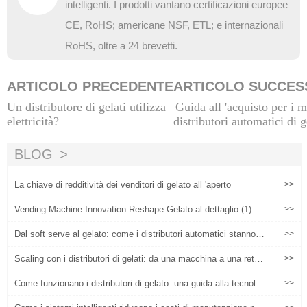
intelligenti. I prodotti vantano certificazioni europee
CE, RoHS; americane NSF, ETL; e internazionali
RoHS, oltre a 24 brevetti.
ARTICOLO PRECEDENTE
ARTICOLO SUCCES
Un distributore di gelati utilizza
Guida all 'acquisto per i m
elettricità?
distributori automatici di g
n vendita ne
BLOG
La chiave di redditività dei venditori di gelato all 'aperto
>>
Vending Machine Innovation Reshape Gelato al dettaglio (1)
>>
Dal soft serve al gelato: come i distributori automatici stanno e
>>
spandendo le offerte premium
Scaling con i distributori di gelati: da una macchina a una rete r
>>
edditizia
Come funzionano i distributori di gelato: una guida alla tecnolog
>>
ia e alla redditività