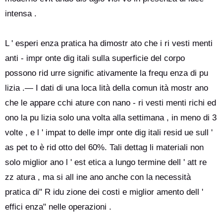
intensa .
L ' esperi enza pratica ha dimostr ato che i ri vesti menti
anti - impr onte dig itali sulla superficie del corpo
possono rid urre signific ativamente la frequ enza di pu
lizia .— I dati di una loca lità della comun ità mostr ano
che le appare cchi ature con nano - ri vesti menti richi ed
ono la pu lizia solo una volta alla settimana , in meno di 3
volte , e l ' impat to delle impr onte dig itali resid ue sull '
as pet to è rid otto del 60%. Tali dettag li materiali non
solo miglior ano l ' est etica a lungo termine dell ' att re
zz atura , ma si all ine ano anche con la necessità
pratica di" R idu zione dei costi e miglior amento dell '
effici enza" nelle operazioni .