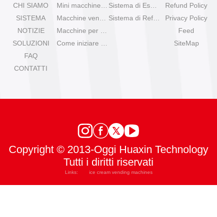
CHI SIAMO
Mini macchine per gelato da tavolo
Sistema di Espansione
Refund Policy
SISTEMA
Macchine venditrici di gelato Olala
Sistema di Refrigerazione
Privacy Policy
NOTIZIE
Macchine per gelato IYogurt
Feed
SOLUZIONI
Come iniziare con il gelato automatico?
SiteMap
FAQ
CONTATTI
Copyright © 2013-Oggi Huaxin Technology
Tutti i diritti riservati
Links:
ice cream vending machines