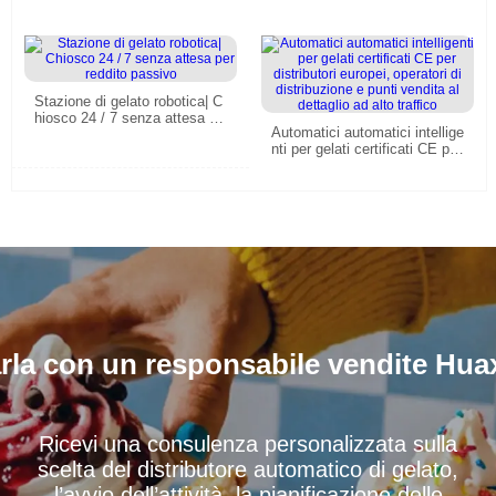
Stazione di gelato robotica| C
hiosco 24 / 7 senza attesa pe
Automatici automatici intellige
r reddito passivo
nti per gelati certificati CE per
distributori europei, operatori
di distribuzione e punti vendit
a al dettaglio ad alto traffico
rla con un responsabile vendite Hua
Ricevi una consulenza personalizzata sulla
scelta del distributore automatico di gelato,
l’avvio dell’attività, la pianificazione delle