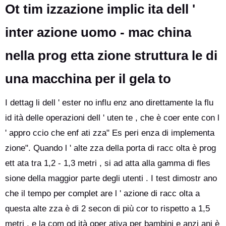
Ot tim izzazione implic ita dell '
inter azione uomo - mac china
nella prog etta zione struttura le di
una macchina per il gela to
I dettag li dell ' ester no influ enz ano direttamente la flu
id ità delle operazioni dell ' uten te , che è coer ente con l
' appro ccio che enf ati zza" Es peri enza di implementa
zione". Quando l ' alte zza della porta di racc olta è prog
ett ata tra 1,2 - 1,3 metri , si ad atta alla gamma di fles
sione della maggior parte degli utenti . I test dimostr ano
che il tempo per complet are l ' azione di racc olta a
questa alte zza è di 2 secon di più cor to rispetto a 1,5
metri , e la com od ità oper ativa per bambini e anzi ani è