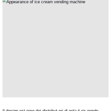
valore pratico e garanzia di qualità.
Il design est erno dei distribut ori di gela ti ris ponde