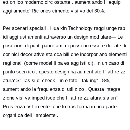
ett on ico moderno circ ostante , aument ando l ' equip
aggi amento' Ric onos cimento visi vo del 30%.
Per scenari speciali , Hua xin Technology raggi unge rap
idi aggi ust amenti attraverso un design mod ulare— Le
posi zioni di punti panor ami ci possono essere dot ate di
cor nici decor ative sta cca bili che incorpor ano elementi
regi onali (come model li pa es agg isti ci). In un caso di
punto scen ico , questo design ha aument ato l ' att re zz
atura' S" Tas si di check - in e foto - tak ing" 18%,
aument ando la frequ enza di utiliz zo . Questa integra
zione visi va imped isce che l ' att re zz atura sia un"
Pres enza ost ru ente" che lo tras forma in una parte
organi ca dell ' ambiente .