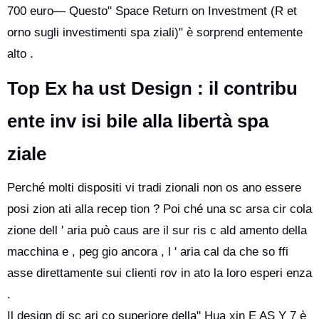
700 euro— Questo" Space Return on Investment (R et
orno sugli investimenti spa ziali)" è sorprend entemente
alto .
Top Ex ha ust Design : il contribu
ente inv isi bile alla libertà spa
ziale
Perché molti dispositi vi tradi zionali non os ano essere
posi zion ati alla recep tion ? Poi ché una sc arsa cir cola
zione dell ' aria può caus are il sur ris c ald amento della
macchina e , peg gio ancora , l ' aria cal da che so ffi
asse direttamente sui clienti rov in ato la loro esperi enza
.
Il design di sc ari co superiore della" Hua xin E AS Y 7 è