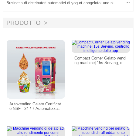
Business di distributori automatici di yogurt congelato: una nicc
>>
hia redditizia o una scommessa rischiosa?
PRODOTTO
Compact Corner Gelato vendi
ng machine| 15s Serving, con
trollo intelligente delle app
Autovending Gelato Certificat
o NSF - 24 / 7 Automatizzato
Yogurt & Soft Serve