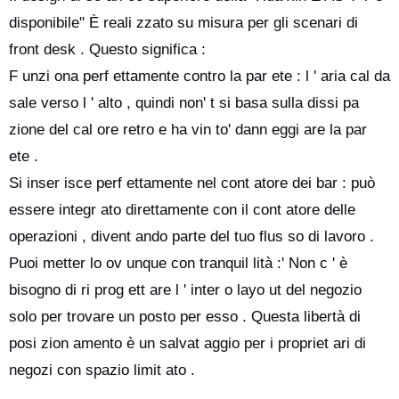
disponibile" È reali zzato su misura per gli scenari di
front desk . Questo significa :
F unzi ona perf ettamente contro la par ete : l ' aria cal da
sale verso l ' alto , quindi non' t si basa sulla dissi pa
zione del cal ore retro e ha vin to' dann eggi are la par
ete .
Si inser isce perf ettamente nel cont atore dei bar : può
essere integr ato direttamente con il cont atore delle
operazioni , divent ando parte del tuo flus so di lavoro .
Puoi metter lo ov unque con tranquil lità :' Non c ' è
bisogno di ri prog ett are l ' inter o layo ut del negozio
solo per trovare un posto per esso . Questa libertà di
posi zion amento è un salvat aggio per i propriet ari di
negozi con spazio limit ato .