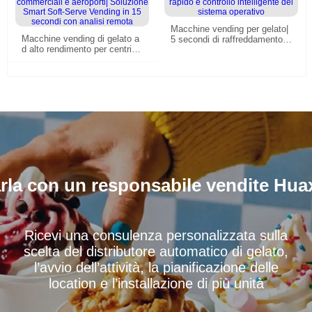
Macchine vending per gelato|
Macchine vending di gelato a
5 secondi di raffreddamento r
d alto rendimento per centri c
apido e controllo intelligente d
ommerciali e aeroporti| Soluzi
el sistema operativo
one Smart Soft-Serve Vendin
g in 15 secondi con analisi re
mota
rla con un responsabile vendite Hua
Ricevi una consulenza personalizzata sulla
scelta del distributore automatico di gelato,
l’avvio dell’attività, la pianificazione delle
location e l’installazione di più unità