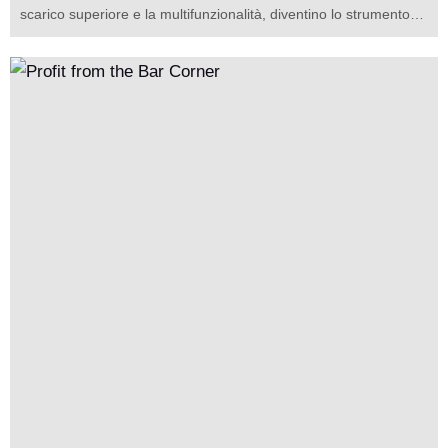
scarico superiore e la multifunzionalità, diventino lo strumento
per migliorare l'efficienza del negozio (vendite per unità di
superficie). Attraverso scenari reali, dimostreremo come, senza
aumentare il personale o aggiungere operazioni complesse,
queste macchine possano utilizzare efficacemente gli angoli
inattivi per generare entrate aggiuntive e aumentare
significativamente il prezzo unitario del cliente.