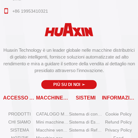
+86 19953410321
Huaxin Technology è un leader globale nelle macchine distributrici
di gelato intelligenti, fornisce soluzioni automatizzate ad alto
rendimento e mira a guidare il settore della vendita al dettaglio non
presidiato attraverso l'innovazione.
PIÙ SU DI NOI
➣
ACCESSO RAPIDO
MACCHINE VENDITRICI
SISTEMI
INFORMAZIONI
PRODOTTI
CATALOGO MACCHINE VENDITRICI
Sistema di controllo remoto
Cookie Policy
CHI SIAMO
Mini macchine per gelato da tavolo
Sistema di Espansione
Refund Policy
SISTEMA
Macchine venditrici di gelato Olala
Sistema di Refrigerazione
Privacy Policy
NOTIZIE
Macchine per gelato IYogurt
Feed