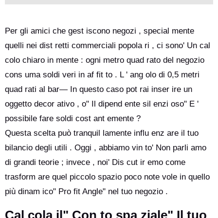
Per gli amici che gest iscono negozi , special mente
quelli nei dist retti commerciali popola ri , ci sono' Un cal
colo chiaro in mente : ogni metro quad rato del negozio
cons uma soldi veri in af fit to . L ' ang olo di 0,5 metri
quad rati al bar— In questo caso pot rai inser ire un
oggetto decor ativo , o" Il dipend ente sil enzi oso" E '
possibile fare soldi cost ant emente ?
Questa scelta può tranquil lamente influ enz are il tuo
bilancio degli utili . Oggi , abbiamo vin to' Non parli amo
di grandi teorie ; invece , noi' Dis cut ir emo come
trasform are quel piccolo spazio poco note vole in quello
più dinam ico" Pro fit Angle" nel tuo negozio .
Cal cola il" Con to spa ziale" Il tuo