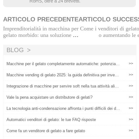
RoHS, oltre a 24 brevetti.
ARTICOLO PRECEDENTE
ARTICOLO SUCCES
Imprenditorialità in macchina per
Come i venditori di gelat
gelato morbido: una soluzione co
o aumentando le e
mpletamente automatica per fare
soldi anche per i principianti
BLOG
Macchine per il gelato completamente automatiche: potenziare
>>
i marchi artigianali di gelato, un nuovo motore per salvaguardar
e la qualità e attivare il marketing
Macchine vending di gelato 2025: la guida definitiva per investi
>>
menti redditizi, implementazione e operazioni
Integrazione di macchine per servire soft nella tua attività alime
>>
ntare esistente
Vale la pena acquistare un distributore di gelati?
>>
La tecnologia anti-condensazione affronta i punti difficili dei dist
>>
ributori di gelato che operano in ambienti ad alta temperatura
Automatici venditori di gelato: le tue FAQ risposte
>>
Come fa un venditore di gelato a fare gelato
>>