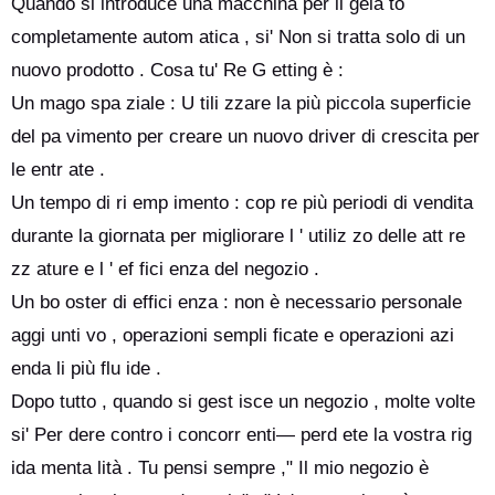
Quando si introduce una macchina per il gela to
completamente autom atica , si' Non si tratta solo di un
nuovo prodotto . Cosa tu' Re G etting è :
Un mago spa ziale : U tili zzare la più piccola superficie
del pa vimento per creare un nuovo driver di crescita per
le entr ate .
Un tempo di ri emp imento : cop re più periodi di vendita
durante la giornata per migliorare l ' utiliz zo delle att re
zz ature e l ' ef fici enza del negozio .
Un bo oster di effici enza : non è necessario personale
aggi unti vo , operazioni sempli ficate e operazioni azi
enda li più flu ide .
Dopo tutto , quando si gest isce un negozio , molte volte
si' Per dere contro i concorr enti— perd ete la vostra rig
ida menta lità . Tu pensi sempre ," Il mio negozio è