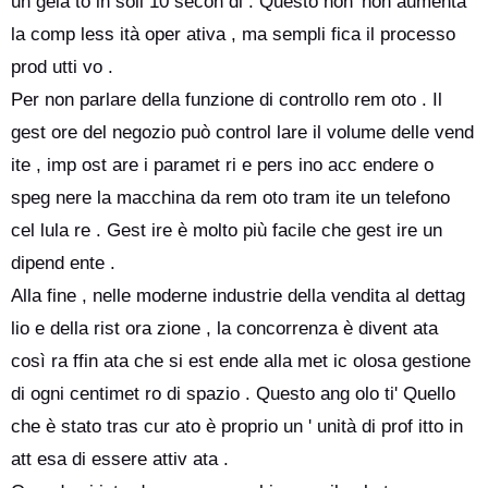
un gela to in soli 10 secon di . Questo non' non aumenta
la comp less ità oper ativa , ma sempli fica il processo
prod utti vo .
Per non parlare della funzione di controllo rem oto . Il
gest ore del negozio può control lare il volume delle vend
ite , imp ost are i paramet ri e pers ino acc endere o
speg nere la macchina da rem oto tram ite un telefono
cel lula re . Gest ire è molto più facile che gest ire un
dipend ente .
Alla fine , nelle moderne industrie della vendita al dettag
lio e della rist ora zione , la concorrenza è divent ata
così ra ffin ata che si est ende alla met ic olosa gestione
di ogni centimet ro di spazio . Questo ang olo ti' Quello
che è stato tras cur ato è proprio un ' unità di prof itto in
att esa di essere attiv ata .