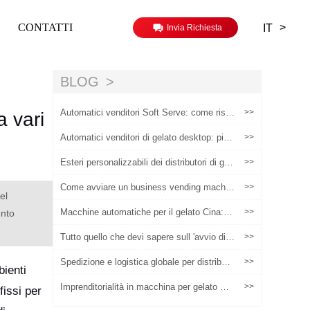
>
CONTATTI
IT
Invia Richiesta
BLOG
Automatici venditori Soft Serve: come risol
>>
a vari
vere i problemi di adattamento della scena,
manutenzione e redditività?
Automatici venditori di gelato desktop: picc
>>
ole dimensioni, grandi imprese
Esteri personalizzabili dei distributori di gel
>>
ati: una soluzione pratica per migliorare l'ad
attabilità della scena e il valore operativo
Come avviare un business vending machin
>>
el
e di gelato redditizio
Macchine automatiche per il gelato Cina: p
>>
ento
erché gli acquirenti globali approvvigionano
macchine automatiche per il gelato dalla Ci
Tutto quello che devi sapere sull 'avvio di u
>>
na
n commercio venditore di gelato
Spedizione e logistica globale per distributo
>>
bienti
ri automatici in vendita: una lista di controll
o per l'acquirente
Imprenditorialità in macchina per gelato mo
>>
fissi per
rbido: una soluzione completamente autom
atica per fare soldi anche per i principianti