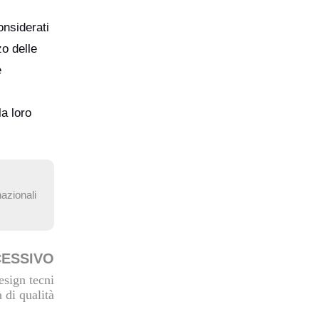
nsiderati
zo delle
e
la loro
nazionali
CESSIVO
esign tecni
 di qualità