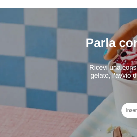
Parla co
Ricevi una consu
gelato, l’avvio d