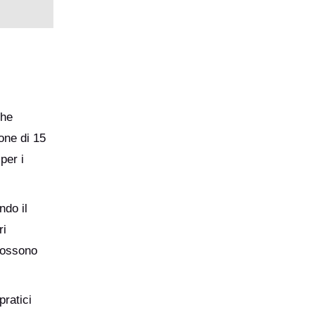
che
one di 15
per i
ndo il
ri
possono
pratici