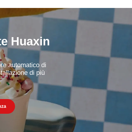
te Huaxin
ore automatico di
stallazione di più
nza