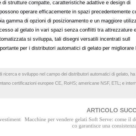
 di strutture compatte, caratteristiche adattive e design di
possono operare efficacemente in spazi precedentemente co
ampia gamma di opzioni di posizionamento e un maggiore utiliz
cesso al gelato in vari spazi senza conflitti tra attrezzature 
atizzata si sviluppa, tali disegni versatili incentrati sull
rtante per i distributori automatici di gelato per migliorare 
i ricerca e sviluppo nel campo dei distributori automatici di gelato, ha
ti vantano certificazioni europee CE, RoHS; americane NSF, ETL; e inter
ARTICOLO SUC
nvestiment
Macchine per vendere gelati Soft Serve: come il d
co garantisce una consistenza