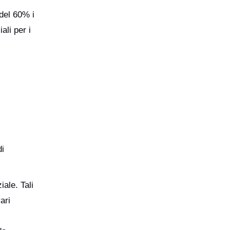
 del 60% i
ali per i
di
iale. Tali
ari