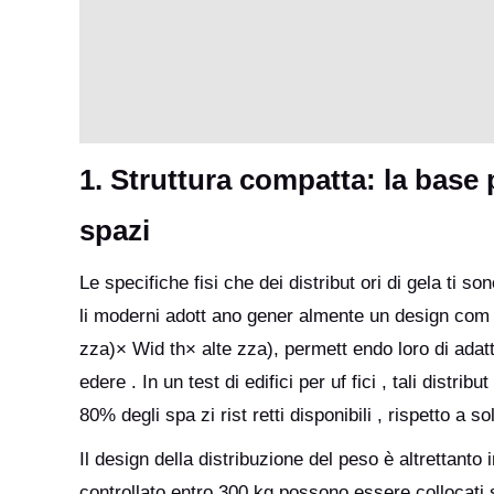
1. Struttura compatta: la base p
spazi
Le specifiche fisi che dei distribut ori di gela ti so
li moderni adott ano gener almente un design com
zza)× Wid th× alte zza), permett endo loro di adatt
edere . In un test di edifici per uf fici , tali distrib
80% degli spa zi rist retti disponibili , rispetto a so
Il design della distribuzione del peso è altrettant
controllato entro 300 kg possono essere collocati s