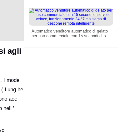
Automatico venditore automatico di gelato
per uso commerciale con 15 secondi di ser
vizio veloce, funzionamento 24 / 7 e siste
ma di gestione remota intelligente
i agli
 . I model
 ( Lung he
sono acc
 nell '
vo