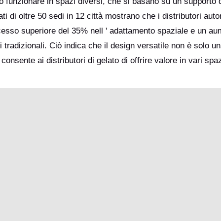
vono funzionare in spazi diversi, che si basano su un supporto 
ti di oltre 50 sedi in 12 città mostrano che i distributori auto
cesso superiore del 35% nell ' adattamento spaziale e un au
i tradizionali. Ciò indica che il design versatile non è solo u
onsente ai distributori di gelato di offrire valore in vari spaz