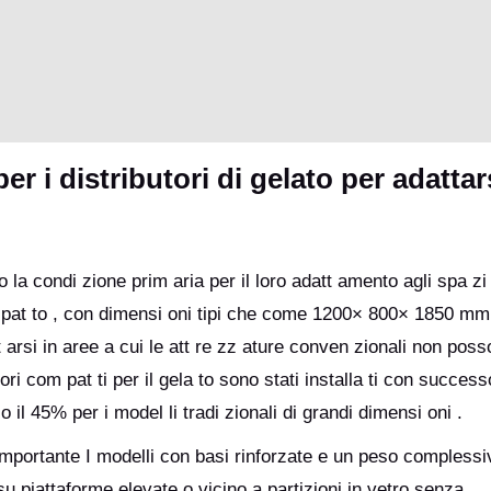
er i distributori di gelato per adattars
no la condi zione prim aria per il loro adatt amento agli spa zi
 pat to , con dimensi oni tipi che come 1200× 800× 1850 mm
 arsi in aree a cui le att re zz ature conven zionali non pos
ut ori com pat ti per il gela to sono stati installa ti con successo
lo il 45% per i model li tradi zionali di grandi dimensi oni .
o importante I modelli con basi rinforzate e un peso complessi
u piattaforme elevate o vicino a partizioni in vetro senza