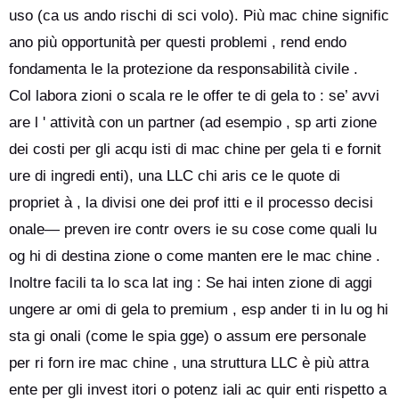
uso (ca us ando rischi di sci volo). Più mac chine signific
ano più opportunità per questi problemi , rend endo
fondamenta le la protezione da responsabilità civile .
Col labora zioni o scala re le offer te di gela to : se’ avvi
are l ' attività con un partner (ad esempio , sp arti zione
dei costi per gli acqu isti di mac chine per gela ti e fornit
ure di ingredi enti), una LLC chi aris ce le quote di
propriet à , la divisi one dei prof itti e il processo decisi
onale— preven ire contr overs ie su cose come quali lu
og hi di destina zione o come manten ere le mac chine .
Inoltre facili ta lo sca lat ing : Se hai inten zione di aggi
ungere ar omi di gela to premium , esp ander ti in lu og hi
sta gi onali (come le spia gge) o assum ere personale
per ri forn ire mac chine , una struttura LLC è più attra
ente per gli invest itori o potenz iali ac quir enti rispetto a