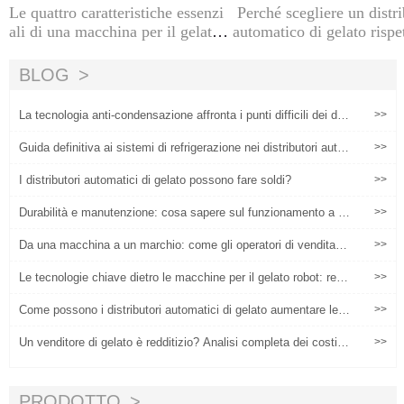
Le quattro caratteristiche essenzi
Perché scegliere un distr
ali di una macchina per il gelato
automatico di gelato rispe
intelligente
no tradiz
BLOG
La tecnologia anti-condensazione affronta i punti difficili dei dist
>>
ributori di gelato che operano in ambienti ad alta temperatura
Guida definitiva ai sistemi di refrigerazione nei distributori auto
>>
matici di gelato morbido
I distributori automatici di gelato possono fare soldi?
>>
Durabilità e manutenzione: cosa sapere sul funzionamento a lu
>>
ngo termine delle macchine robot per il gelato
Da una macchina a un marchio: come gli operatori di vendita di
>>
gelato si scalavano a livello globale
Le tecnologie chiave dietro le macchine per il gelato robot: refri
>>
gerazione, automazione e controllo remoto
Come possono i distributori automatici di gelato aumentare le v
>>
endite attraverso le operazioni di localizzazione?
Un venditore di gelato è redditizio? Analisi completa dei costi,
>>
degli scenari ai dati
PRODOTTO