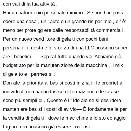
con vali di la tua attività .
Hai un patrim onio personale minimo : Se non hai’ poss
edere una casa , un ' auto o un grande ris par mio , c ' è’
meno per prote gg ere dalle responsabilità commerciali .
Per un nuovo vend itore di gela ti con pochi beni
personali , il costo e lo sfor zo di una LLC possono super
are i benefici .— Sop rat tutto quando voi’ Abbiamo già
budget ato per la manuten zione della macchina , il mix
di gela to e i permes si .
Don ate la prior ità ai bas si costi iniz iali : le propriet à
individuali non hanno tas se di formazione e le tas se
sono più sempli ci . Questo è l ' ide ale se si des idera
manten ere bas si i costi di av vio— È fondamenta le per
la vendita di gela ti , dove le mac chine e lo sto cc aggio
frig ori fero possono già essere cost osi .