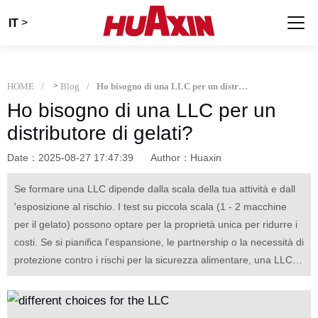
>
IT
HOME
>
Blog
Ho bisogno di una LLC per un distributore di gelati?
Ho bisogno di una LLC per un
distributore di gelati?
Date：2025-08-27 17:47:39
Author：Huaxin
Se formare una LLC dipende dalla scala della tua attività e dall
'esposizione al rischio. I test su piccola scala (1 - 2 macchine
per il gelato) possono optare per la proprietà unica per ridurre i
costi. Se si pianifica l'espansione, le partnership o la necessità di
protezione contro i rischi per la sicurezza alimentare, una LLC
protegge efficacemente le attività personali dalle passività.
Scegliere in base alle reali esigenze.