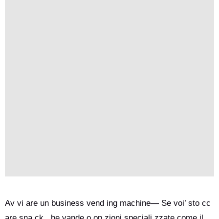
Av vi are un business vend ing machine— Se voi’ sto cc
are sna ck , be vande o op zioni speciali zzate come il