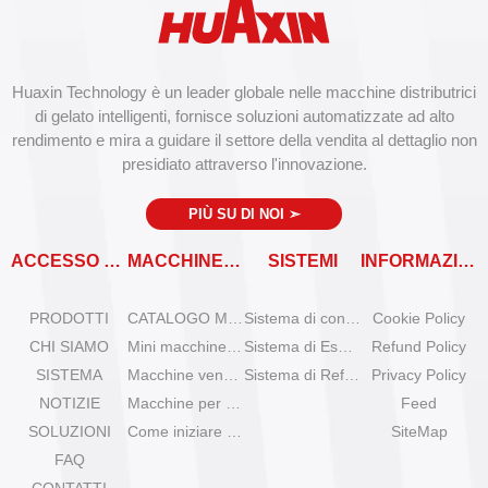
Huaxin Technology è un leader globale nelle macchine distributrici
di gelato intelligenti, fornisce soluzioni automatizzate ad alto
rendimento e mira a guidare il settore della vendita al dettaglio non
presidiato attraverso l'innovazione.
PIÙ SU DI NOI
➣
ACCESSO RAPIDO
MACCHINE VENDITRICI
SISTEMI
INFORMAZIONI
PRODOTTI
CATALOGO MACCHINE VENDITRICI
Sistema di controllo remoto
Cookie Policy
CHI SIAMO
Mini macchine per gelato da tavolo
Sistema di Espansione
Refund Policy
SISTEMA
Macchine venditrici di gelato Olala
Sistema di Refrigerazione
Privacy Policy
NOTIZIE
Macchine per gelato IYogurt
Feed
SOLUZIONI
Come iniziare con il gelato automatico?
SiteMap
FAQ
CONTATTI