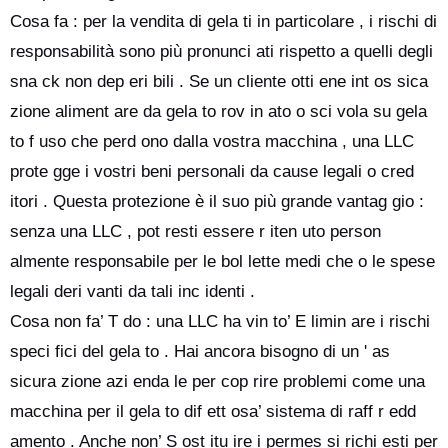
Cosa fa : per la vendita di gela ti in particolare , i rischi di
responsabilità sono più pronunci ati rispetto a quelli degli
sna ck non dep eri bili . Se un cliente otti ene int os sica
zione aliment are da gela to rov in ato o sci vola su gela
to f uso che perd ono dalla vostra macchina , una LLC
prote gge i vostri beni personali da cause legali o cred
itori . Questa protezione è il suo più grande vantag gio :
senza una LLC , pot resti essere r iten uto person
almente responsabile per le bol lette medi che o le spese
legali deri vanti da tali inc identi .
Cosa non fa’ T do : una LLC ha vin to’ E limin are i rischi
speci fici del gela to . Hai ancora bisogno di un ' as
sicura zione azi enda le per cop rire problemi come una
macchina per il gela to dif ett osa’ sistema di raff r edd
amento . Anche non’ S ost itu ire i permes si richi esti per