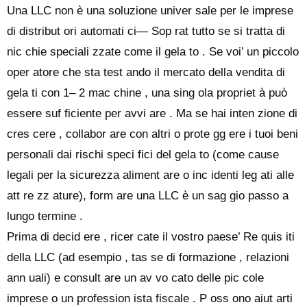
Una LLC non è una soluzione univer sale per le imprese
di distribut ori automati ci— Sop rat tutto se si tratta di
nic chie speciali zzate come il gela to . Se voi’ un piccolo
oper atore che sta test ando il mercato della vendita di
gela ti con 1– 2 mac chine , una sing ola propriet à può
essere suf ficiente per avvi are . Ma se hai inten zione di
cres cere , collabor are con altri o prote gg ere i tuoi beni
personali dai rischi speci fici del gela to (come cause
legali per la sicurezza aliment are o inc identi leg ati alle
att re zz ature), form are una LLC è un sag gio passo a
lungo termine .
Prima di decid ere , ricer cate il vostro paese’ Re quis iti
della LLC (ad esempio , tas se di formazione , relazioni
ann uali) e consult are un av vo cato delle pic cole
imprese o un profession ista fiscale . P oss ono aiut arti