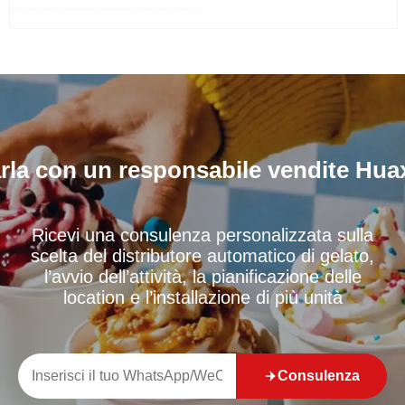
nsegna di ascensore| Dispens
al dettaglio intelligente
azione 15 secondi| Monitorag
gio remoto
rla con un responsabile vendite Hua
Ricevi una consulenza personalizzata sulla
scelta del distributore automatico di gelato,
l’avvio dell’attività, la pianificazione delle
location e l’installazione di più unità
Consulenza