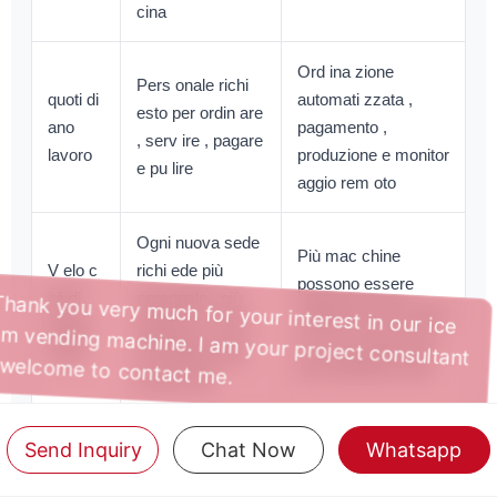
cina
Ord ina zione
Pers onale richi
quoti di
automati zzata ,
esto per ordin are
ano
pagamento ,
, serv ire , pagare
lavoro
produzione e monitor
e pu lire
aggio rem oto
Ogni nuova sede
Più mac chine
V elo c
richi ede più
possono essere
ità di
personale , più
implement ate e gest
espan
gestione e costi
Hi, Thank you very much for your interest in our ice
ite con un processo
sione
di installa zione
cream vending machine. I am your project consultant
più standardi zzato
più ele vati
and welcome to contact me.
Report di vendita ,
Send Inquiry
Chat Now
Whatsapp
Sp esso dip ende
dati sugli ord ini ,
da registra zioni
Whatsapp
Messaggi
G esti
stato della macchina