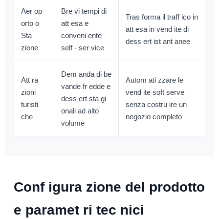
Aer op
Bre vi tempi di
Tras forma il traff ico in
orto o
att esa e
att esa in vend ite di
Sta
conveni ente
dess ert ist ant anee
zione
self - ser vice
Dem anda di be
Att ra
Autom ati zzare le
vande fr edde e
zioni
vend ite soft serve
dess ert sta gi
turisti
senza costru ire un
onali ad alto
che
negozio completo
volume
Conf igura zione del prodotto
e paramet ri tec nici