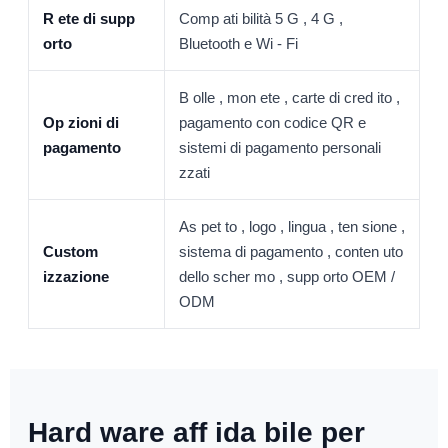
R ete di supp
Comp ati bilità 5 G , 4 G ,
orto
Bluetooth e Wi - Fi
B olle , mon ete , carte di cred ito ,
Op zioni di
pagamento con codice QR e
pagamento
sistemi di pagamento personali
zzati
As pet to , logo , lingua , ten sione ,
Custom
sistema di pagamento , conten uto
izzazione
dello scher mo , supp orto OEM /
ODM
Hard ware aff ida bile per