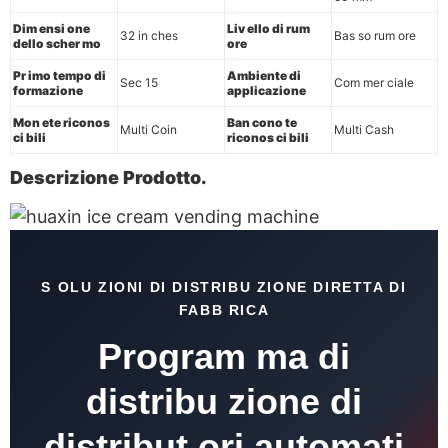
Dim ensi one
Liv ello di rum
32 in ches
Bas so rum ore
dello scher mo
ore
Pr imo tempo di
Ambiente di
Sec 15
Com mer ciale
formazione
applicazione
Mon ete riconos
Ban cono te
Multi Coin
Multi Cash
ci bili
riconos ci bili
Descrizione Prodotto.
S OLU ZIONI DI DISTRIBU ZIONE DIRETTA DI
FABB RICA
Program ma di
distribu zione di
distribut ori automati