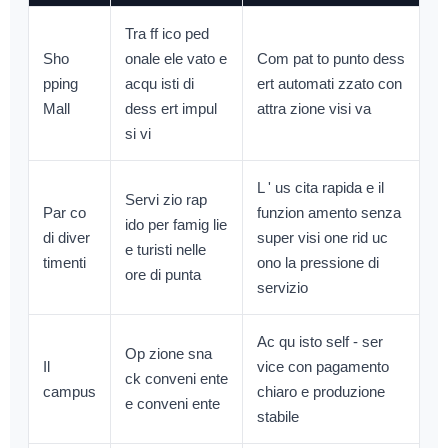
Tra ff ico ped
Sho
onale ele vato e
Com pat to punto dess
pping
acqu isti di
ert automati zzato con
Mall
dess ert impul
attra zione visi va
si vi
L ' us cita rapida e il
Servi zio rap
Par co
funzion amento senza
ido per famig lie
di diver
super visi one rid uc
e turisti nelle
timenti
ono la pressione di
ore di punta
servizio
Ac qu isto self - ser
Op zione sna
Il
vice con pagamento
ck conveni ente
campus
chiaro e produzione
e conveni ente
stabile