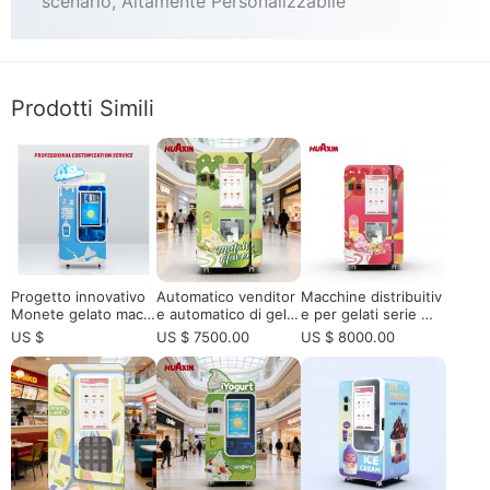
scenario, Altamente Personalizzabile
Prodotti Simili
Progetto innovativo
Automatico venditor
Macchine distribuitiv
Monete gelato macc
e automatico di gelat
e per gelati serie Ma
hina in vendita - 15s
i Soft Serve: il futuro
x ad alta capacità per
US $
US $ 7500.00
US $ 8000.00
automatizzato di ser
della vendita al detta
operatori europei, di
vire
glio senza equipaggi
stributori, centri com
o
merciali, aeroporti e
attrazioni turistiche