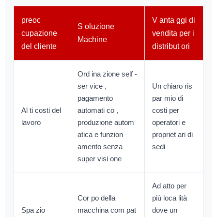
preoc
V anta ggi di
S oluzione
cupazione
vendita per i
Machine
del cliente
distribut ori
Ord ina zione self -
ser vice ,
Un chiaro ris
pagamento
par mio di
Al ti costi del
automati co ,
costi per
lavoro
produzione autom
operatori e
atica e funzion
propriet ari di
amento senza
sedi
super visi one
Ad atto per
Cor po della
più loca lità
Spa zio
macchina com pat
dove un