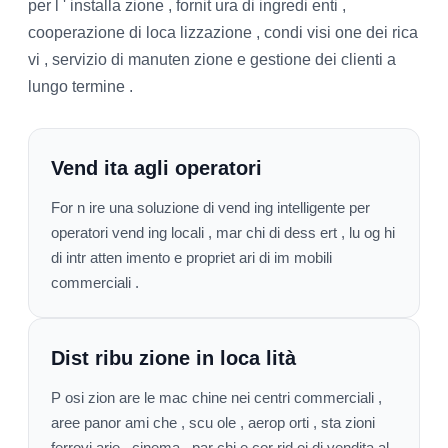
per l ' installa zione , fornit ura di ingredi enti ,
cooperazione di loca lizzazione , condi visi one dei rica
vi , servizio di manuten zione e gestione dei clienti a
lungo termine .
Vend ita agli operatori
For n ire una soluzione di vend ing intelligente per
operatori vend ing locali , mar chi di dess ert , lu og hi
di intr atten imento e propriet ari di im mobili
commerciali .
Dist ribu zione in loca lità
P osi zion are le mac chine nei centri commerciali ,
aree panor ami che , scu ole , aerop orti , sta zioni
ferrovi arie , cinema , par chi e cor rid oi di vendita al