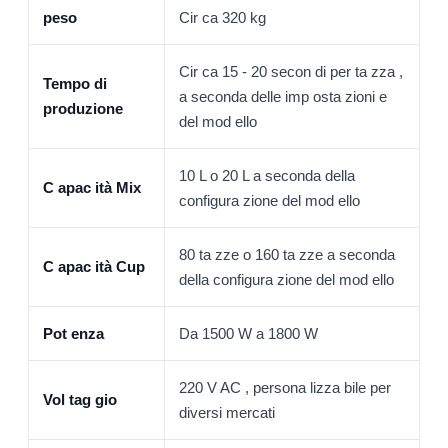
peso
Cir ca 320 kg
Cir ca 15 - 20 secon di per ta zza ,
Tempo di
a seconda delle imp osta zioni e
produzione
del mod ello
10 L o 20 L a seconda della
C apac ità Mix
configura zione del mod ello
80 ta zze o 160 ta zze a seconda
C apac ità Cup
della configura zione del mod ello
Pot enza
Da 1500 W a 1800 W
220 V AC , persona lizza bile per
Vol tag gio
diversi mercati