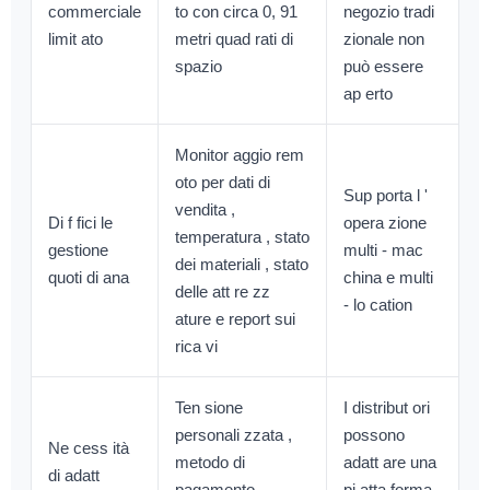
commerciale
to con circa 0, 91
negozio tradi
limit ato
metri quad rati di
zionale non
spazio
può essere
ap erto
Monitor aggio rem
oto per dati di
Sup porta l '
vendita ,
Di f fici le
opera zione
temperatura , stato
gestione
multi - mac
dei materiali , stato
quoti di ana
china e multi
delle att re zz
- lo cation
ature e report sui
rica vi
Ten sione
I distribut ori
personali zzata ,
possono
Ne cess ità
metodo di
adatt are una
di adatt
pagamento ,
pi atta forma