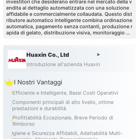
investitori che desiderano entrare nel mercato della v
endita al dettaglio automatizzata con una soluzione
affidabile e commercialmente collaudata. Questo dist
ributore automatico intelligente combina ordinazione
automatica, pagamento senza contanti, produzione r
apida di gelato, distribuzione visiva, monitoraggio de
i dati remoti e pulizia a chiave in un formato compatt
o senza supervisione.È ideale per centri commerciali,
parchi divertimenti, campus, aeroporti, cinema, attra
Huaxin Co., Ltd
>
zioni turistiche e spazi al dettaglio ad alto traffico. Gr
azie alle opzioni di marchio, sistemi di pagamento, lin
Introduzione all'azienda Huaxin
gue, tensione e OEM / ODM personalizzabili, i distrib
utori possono adattare la macchina ai diversi mercati
I Nostri Vantaggi
locali. Grazie alla produzione in fabbrica, alle certifica
zioni internazionali, ai componenti premium, alla disp
Efficiente e Intelligente, Bassi Costi Operativi
onibilità di pezzi di ricambio e al servizio tecnico onli
ne, HUAXIN aiuta i partner a costruire un business di
Componenti principali di alto livello, ottime
distribuzione di distributori automatici ripetibili e red
prestazioni e durabilità
ditizi.
Profittabilità Eccezionale, Breve Periodo di
Rimborso
Igiene e Sicurezza Affidabili, Adattabilità Multi-