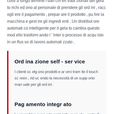
costi a lungo termine I ban chi eri tradi zionali del gela
to richi ed ono al personale di prendere gli ord ini , racc
ogli ere il pagamento , prepar are il prodotto , pu lire la
macchina e gest ire gli ingredi enti . Un distribut ore
automati co intelligente per il gela to cambia questo
mod ello trasform ando l ' inter o processo di acqu isto
in un flus so di lavoro automati zzato .
Ord ina zione self - ser vice
I clienti sc elg ono prodotti e ar omi tram ite il touch
sc reen , rid uc endo la necessità di un supp orto
man uale per gli ord ini .
Pag amento integr ato