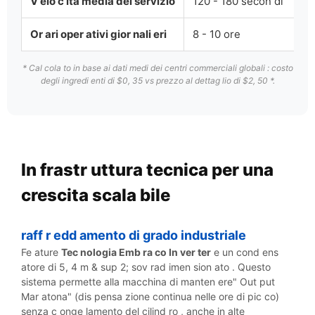
V elo c ità media del servizio
120 - 180 secon di
1
Or ari oper ativi gior nali eri
8 - 10 ore
2
* Cal cola to in base ai dati medi dei centri commerciali globali : costo
degli ingredi enti di $0, 35 vs prezzo al dettag lio di $2, 50 *.
In frastr uttura tecnica per una
crescita scala bile
raff r edd amento di grado industriale
Fe ature
Tec nologia Emb ra co In ver ter
e un cond ens
atore di 5, 4 m & sup 2; sov rad imen sion ato . Questo
sistema permette alla macchina di manten ere" Out put
Mar atona" (dis pensa zione continua nelle ore di pic co)
senza c onge lamento del cilind ro , anche in alte