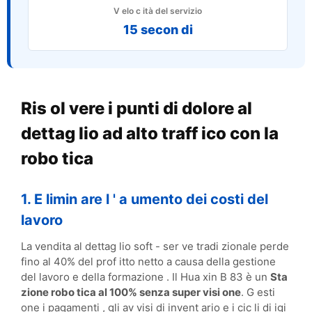
V elo c ità del servizio
15 secon di
Ris ol vere i punti di dolore al
dettag lio ad alto traff ico con la
robo tica
1. E limin are l ' a umento dei costi del
lavoro
La vendita al dettag lio soft - ser ve tradi zionale perde
fino al 40% del prof itto netto a causa della gestione
del lavoro e della formazione . Il Hua xin B 83 è un
Sta
zione robo tica al 100% senza super visi one
. G esti
one i pagamenti , gli av visi di invent ario e i cic li di igi