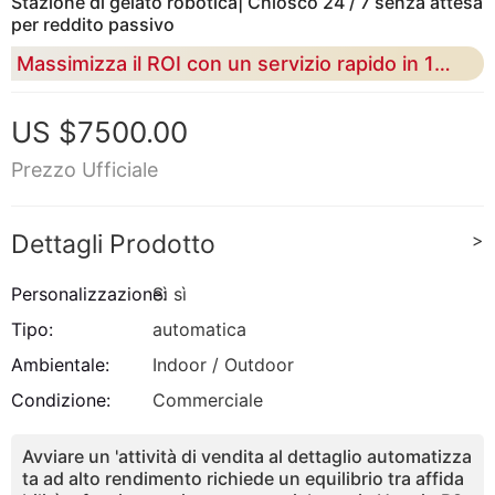
Stazione di gelato robotica| Chiosco 24 / 7 senza attesa
per reddito passivo
Massimizza il ROI con un servizio rapido in 15 secondi e una precisione di textura superiore al 43%
US $7500.00
Prezzo Ufficiale
Dettagli Prodotto
>
Personalizzazione:
Sì sì
Tipo:
automatica
Ambientale:
Indoor / Outdoor
Condizione:
Commerciale
Avviare un 'attività di vendita al dettaglio automatizza
ta ad alto rendimento richiede un equilibrio tra affida