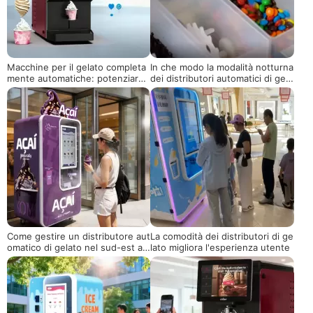
Macchine per il gelato completa
In che modo la modalità notturna
mente automatiche: potenziare i
dei distributori automatici di gela
marchi artigianali di gelato, un n
to bilancia risparmio energetico
uovo motore per salvaguardare l
e vendite?
a qualità e attivare il marketing
Come gestire un distributore aut
La comodità dei distributori di ge
omatico di gelato nel sud-est asi
lato migliora l'esperienza utente
atico e in Medio Oriente' Il clima
caldo