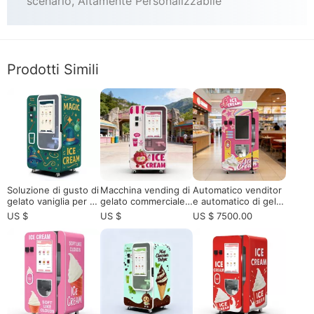
scenario, Altamente Personalizzabile
Prodotti Simili
Soluzione di gusto di
Macchina vending di
Automatico venditor
gelato vaniglia per v
gelato commerciale c
e automatico di gelat
enditori commerciali
on 15s Fast Serve &
i Soft Serve: il futuro
US $
US $
US $ 7500.00
di gelato
sistema di controllo r
della vendita al detta
emoto per attività se
glio senza equipaggi
lf-service ad alto pro
o
fitto