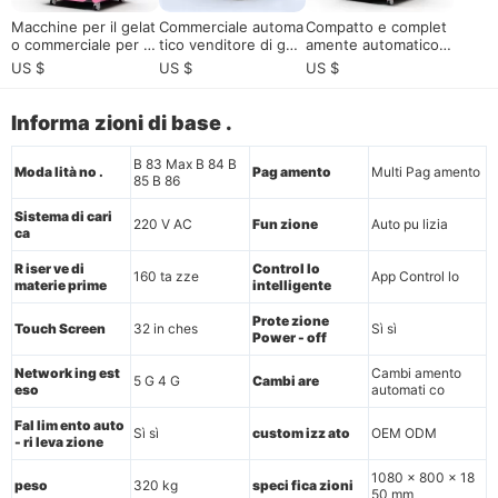
Macchine per il gelat
Commerciale automa
Compatto e complet
o commerciale per lu
tico venditore di gela
amente automatico v
oghi ad alto traffico|
to per la vendita| Ris
ending machine per
US $
US $
US $
Soluzione per vende
parmio di spazio e pr
gelato| HUAXIN serie
re gelati completame
ofitto elevato
B83 Max
nte automatici
Informa zioni di base .
B 83 Max B 84 B
Moda lità no .
Pag amento
Multi Pag amento
85 B 86
Sistema di cari
220 V AC
Fun zione
Auto pu lizia
ca
R iser ve di
Control lo
160 ta zze
App Control lo
materie prime
intelligente
Prote zione
Touch Screen
32 in ches
Sì sì
Power - off
Network ing est
Cambi amento
5 G 4 G
Cambi are
eso
automati co
Fal lim ento auto
Sì sì
custom izz ato
OEM ODM
- ri leva zione
1080 x 800 x 18
peso
320 kg
speci fica zioni
50 mm