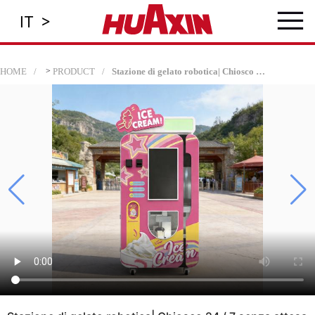
≡
>
IT
HOME
>
PRODUCT
Stazione di gelato robotica| Chiosco 24 / 7 senza attesa per reddito passivo