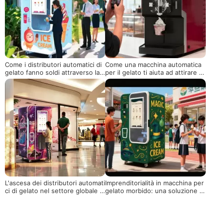
Come i distributori automatici di
Come una macchina automatica
gelato fanno soldi attraverso la t
per il gelato ti aiuta ad attirare pi
ecnologia, la posizione e la selez
ù clienti e aumentare le vendite
ione del prodotto
L'ascesa dei distributori automati
Imprenditorialità in macchina per
ci di gelato nel settore globale d
gelato morbido: una soluzione c
el retail
ompletamente automatica per fa
re soldi anche per i principianti