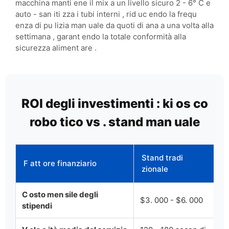
macchina manti ene il mix a un livello sicuro 2 - 6° C e
auto - san iti zza i tubi interni , rid uc endo la frequ
enza di pu lizia man uale da quoti di ana a una volta alla
settimana , garant endo la totale conformità alla
sicurezza aliment are .
ROI degli investimenti : ki os co
robo tico vs . stand man uale
Stand tradi
F att ore finanziario
zionale
C osto men sile degli
$3. 000 - $6. 000
$
stipendi