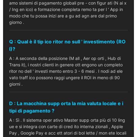
amo sistemi di pagamento globali pre - con figur ati (N ai x
/ Ing en ico) e formazione completa remo ta per l ' App in
modo che tu possa inizi are a gu ad agn are dal primo
giorno .
Q : Qual è il tip ico ritor no sull ' investimento (RO
I)?
A : A seconda della posizione (M all , Aer op orti , Hub di
Trans it), i nostri clienti in genere ott engono un completo
ritor no dell ' investi mento entro 3 - 6 mesi . I nodi ad ele
vato traff ico possono raggi ungere il ROI in meno di 90
giorni .
D : La macchina supp orta la mia valuta locale e i
tipi di pagamento ?
A : Sì . Il sistema oper ativo Master supp orta più di 10 ling
ue e si integra con carte di cred ito interna zionali , Apple
Pay , Google Pay e acc ett atori di bol lette / mon ete locali