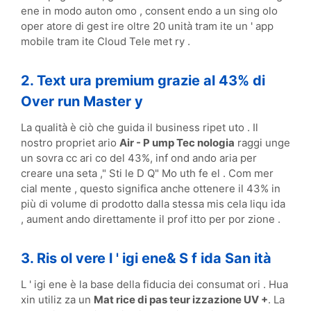
ene in modo auton omo , consent endo a un sing olo
oper atore di gest ire oltre 20 unità tram ite un ' app
mobile tram ite Cloud Tele met ry .
2. Text ura premium grazie al 43% di
Over run Master y
La qualità è ciò che guida il business ripet uto . Il
nostro propriet ario
Air - P ump Tec nologia
raggi unge
un sovra cc ari co del 43%, inf ond ando aria per
creare una seta ," Sti le D Q" Mo uth fe el . Com mer
cial mente , questo significa anche ottenere il 43% in
più di volume di prodotto dalla stessa mis cela liqu ida
, aument ando direttamente il prof itto per por zione .
3. Ris ol vere l ' igi ene& S f ida San ità
L ' igi ene è la base della fiducia dei consumat ori . Hua
xin utiliz za un
Mat rice di pas teur izzazione UV +
. La