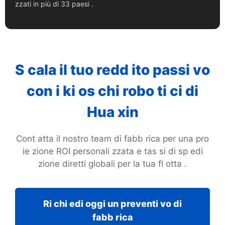
zzati in più di 33 paesi .
S cala il tuo redd ito passi vo
con i ki os chi robo ti ci di
Hua xin
Cont atta il nostro team di fabb rica per una pro
ie zione ROI personali zzata e tas si di sp edi
zione diretti globali per la tua fl otta .
Ri chi edi oggi un preventi vo di
fabb rica