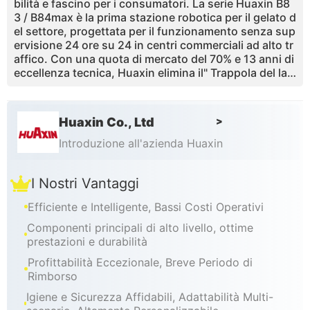
bilità e fascino per i consumatori. La serie Huaxin B8
3 / B84max è la prima stazione robotica per il gelato d
el settore, progettata per il funzionamento senza sup
ervisione 24 ore su 24 in centri commerciali ad alto tr
affico. Con una quota di mercato del 70% e 13 anni di
eccellenza tecnica, Huaxin elimina il" Trappola del lav
oro" attraverso un modello robotico completamente
autonomo. Offrendo un servizio soft di qualità in soli
15 secondi, la serie B83 sfrutta la tecnologia propriet
Huaxin Co., Ltd
>
aria della pompa d'aria a sovraccarico del 43% per ma
ssimizzare il volume di prodotto e il profitto per tazz
Introduzione all'azienda Huaxin
a. Progettati con raffreddamento Embraco di grado in
dustriale e un sistema di controllo RK master, questi
I Nostri Vantaggi
chioschi certificati CE / ETL forniscono una soluzion
e di auto-pulizia senza tocco per centri commerciali e
Efficiente e Intelligente, Bassi Costi Operativi
aeroporti, offrendo un comprovato periodo di ritorno
del ROI da 3 a 4 mesi.
Componenti principali di alto livello, ottime
prestazioni e durabilità
Profittabilità Eccezionale, Breve Periodo di
Rimborso
Igiene e Sicurezza Affidabili, Adattabilità Multi-