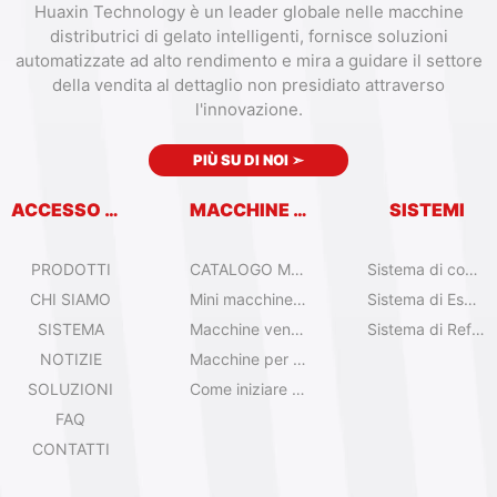
Huaxin Technology è un leader globale nelle macchine
distributrici di gelato intelligenti, fornisce soluzioni
automatizzate ad alto rendimento e mira a guidare il settore
della vendita al dettaglio non presidiato attraverso
l'innovazione.
PIÙ SU DI NOI
➣
ACCESSO RAPIDO
MACCHINE VENDITRICI
SISTEMI
PRODOTTI
CATALOGO MACCHINE VENDITRICI
Sistema di controllo remoto
CHI SIAMO
Mini macchine per gelato da tavolo
Sistema di Espansione
SISTEMA
Macchine venditrici di gelato Olala
Sistema di Refrigerazione
NOTIZIE
Macchine per gelato IYogurt
SOLUZIONI
Come iniziare con il gelato automatico?
FAQ
CONTATTI