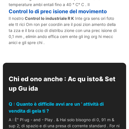
temperature ambi entali fino a 40 ° C° C . Il
Control lo di prec isione del movimento
Il nostro
Control lo industriale R K
Inte gra sens ori foto
ele tt rici Om ron per coordin are il posi zion amento della
ta zza e il bra ccio di distribu zione con una prec isione di
0,1 mm , elimin ando effica cem ente gli ing org hi mecc
anici e gli spre chi .
Chi ed ono anche : Ac qu isto& Set
up Gu ida
Q : Quanto è difficile avvi are un ' attività di
vendita di gela ti ?
A : È" Pl ug - and - Play . & Hai solo bisogno di 0, 91 m &
sup 2; di spazio e di una presa di corrente standard . For ni