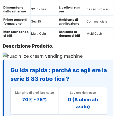
Dim ensi one
Liv ello di rum
32 in ches
Bas so rum ore
dello scher mo
ore
Pr imo tempo di
Ambiente di
Sec 15
Com mer ciale
formazione
applicazione
Mon ete riconos
Ban cono te
Multi Coin
Multi Cash
ci bili
riconos ci bili
Descrizione Prodotto.
Gu ida rapida : perché sc egli ere la
serie B 83 robo tica ?
Mar gine di prof itto netto
Lav oro richi esto
70% - 75%
0 (A utom ati
zzato)